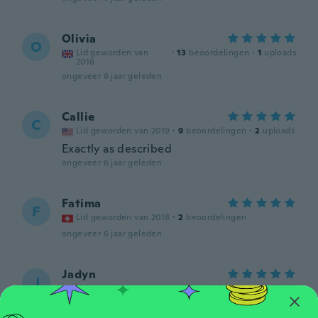
Olivia
O
Lid geworden van
·
13
beoordelingen
·
1
uploads
2016
ongeveer 6 jaar geleden
Callie
C
Lid geworden van 2019
·
9
beoordelingen
·
2
uploads
Exactly as described
ongeveer 6 jaar geleden
Fatima
F
Lid geworden van 2018
·
2
beoordelingen
ongeveer 6 jaar geleden
Jadyn
J
Lid geworden van
·
48
beoordelingen
·
15
uploads
2017
ongeveer 6 jaar geleden