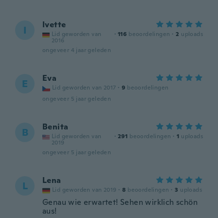
Ivette
I
Lid geworden van
·
116
beoordelingen
·
2
uploads
2016
ongeveer 4 jaar geleden
Eva
E
Lid geworden van 2017
·
9
beoordelingen
ongeveer 5 jaar geleden
Benita
B
Lid geworden van
·
291
beoordelingen
·
1
uploads
2019
ongeveer 5 jaar geleden
Lena
L
Lid geworden van 2019
·
8
beoordelingen
·
3
uploads
Genau wie erwartet! Sehen wirklich schön
aus!