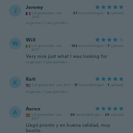
Jeremy
J
Lid geworden van
·
37
beoordelingen
·
2
uploads
2015
ongeveer 7 jaar geleden
Will
W
Lid geworden van
·
132
beoordelingen
·
7
uploads
2017
Very nice just what I was looking for
ongeveer 7 jaar geleden
Kati
K
Lid geworden van 2017
·
17
beoordelingen
·
1
uploads
ongeveer 7 jaar geleden
Aaron
A
Lid geworden van
·
20
beoordelingen
·
25
uploads
2017
Llegó pronto y en buena calidad, muy
bonito