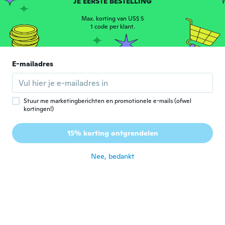
Lid geworden van 2016
JE EERSTE BESTELLING
·
17
beoordelingen
ongeveer 7 jaar geleden
Max. korting van US$ 5
1 code per klant.
Travis
T
Lid geworden van
·
62
beoordelingen
·
11
uploads
2016
E-mailadres
Love the necklace parts material as well as
the pendant. It came a lot earlier than
expected
ongeveer 7 jaar geleden
Stuur me marketingberichten en promotionele e-mails (ofwel
kortingen!)
Jon
J
15% korting ontgrendelen
Lid geworden van 2013
·
1
beoordelingen
ongeveer 7 jaar geleden
Nee, bedankt
BRUTALCHIPHEAD
B
Lid geworden van 2019
·
6
beoordelingen
·
3
uploads
Smaller than I thought but it still looks
dope
ongeveer 7 jaar geleden