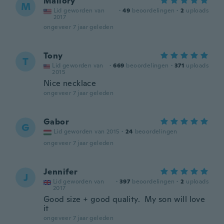
Mallory
M
Lid geworden van
·
49
beoordelingen
·
2
uploads
2017
ongeveer 7 jaar geleden
Tony
T
Lid geworden van
·
669
beoordelingen
·
371
uploads
2015
Nice necklace
ongeveer 7 jaar geleden
Gabor
G
Lid geworden van 2015
·
24
beoordelingen
ongeveer 7 jaar geleden
Jennifer
J
Lid geworden van
·
397
beoordelingen
·
2
uploads
2017
Good size + good quality. My son will love
it
ongeveer 7 jaar geleden