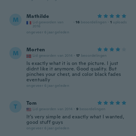
Mathilde
M
Lid geworden van
·
16
beoordelingen
·
1
uploads
2016
ongeveer 6 jaar geleden
Morten
M
Lid geworden van 2014
·
17
beoordelingen
Is exactly what it is on the picture. I just
didnt like it anymore. Good quality. But
pinches your chest, and color black fades
eventually
ongeveer 6 jaar geleden
Tom
T
Lid geworden van 2014
·
9
beoordelingen
It’s very simple and exactly what I wanted,
good stuff guys
ongeveer 6 jaar geleden