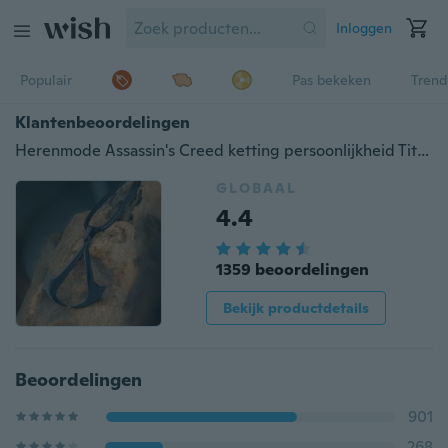
Inloggen
Populair
Pas bekeken
Trend
Klantenbeoordelingen
Herenmode Assassin's Creed ketting persoonlijkheid Titanium stalen hanger ketting
GLOBAAL
4.4
1359 beoordelingen
Bekijk productdetails
Beoordelingen
901
268