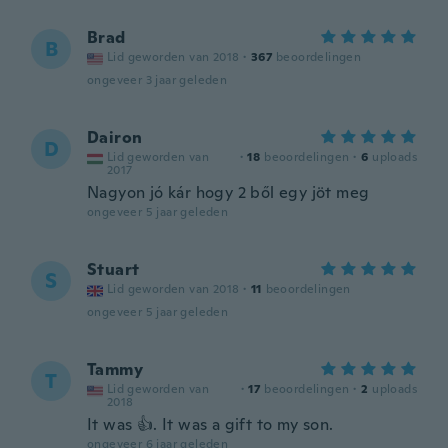
Brad
B
Lid geworden van 2018
·
367
beoordelingen
ongeveer 3 jaar geleden
Dairon
D
Lid geworden van
·
18
beoordelingen
·
6
uploads
2017
Nagyon jó kár hogy 2 ből egy jöt meg
ongeveer 5 jaar geleden
Stuart
S
Lid geworden van 2018
·
11
beoordelingen
ongeveer 5 jaar geleden
Tammy
T
Lid geworden van
·
17
beoordelingen
·
2
uploads
2018
It was 👍. It was a gift to my son.
ongeveer 6 jaar geleden