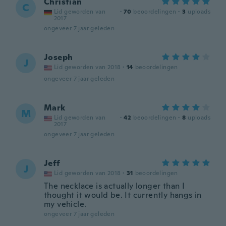
Christian
C
Lid geworden van
·
70
beoordelingen
·
3
uploads
2017
ongeveer 7 jaar geleden
Joseph
J
Lid geworden van 2018
·
14
beoordelingen
ongeveer 7 jaar geleden
Mark
M
Lid geworden van
·
42
beoordelingen
·
8
uploads
2017
ongeveer 7 jaar geleden
Jeff
J
Lid geworden van 2018
·
31
beoordelingen
The necklace is actually longer than I
thought it would be. It currently hangs in
my vehicle.
ongeveer 7 jaar geleden