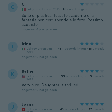
Cri
C
Lid geworden van 2018
·
4
beoordelingen
Sono di plastica. tessuto scadente e la
fantasia non corrisponde alle foto. Pessimo
acquisto.
ongeveer 6 jaar geleden
Irina
I
Lid geworden van
·
54
beoordelingen
·
13
uploads
2014
ongeveer 6 jaar geleden
Kythe
K
Lid geworden van
·
53
beoordelingen
·
5
uploads
2019
Very nice. Daughter is thrilled
ongeveer 6 jaar geleden
Joana
J
Lid geworden van
·
43
beoordelingen
·
17
uploads