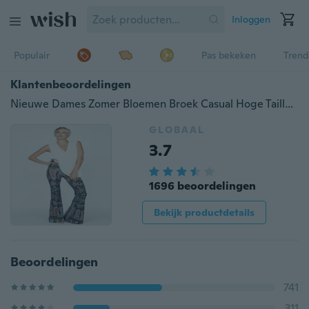
Inloggen
Populair
Pas bekeken
Trend
Klantenbeoordelingen
Nieuwe Dames Zomer Bloemen Broek Casual Hoge Taille Flare Wijde Pijpen Lange Broek
GLOBAAL
3.7
1696 beoordelingen
Bekijk productdetails
Beoordelingen
741
311