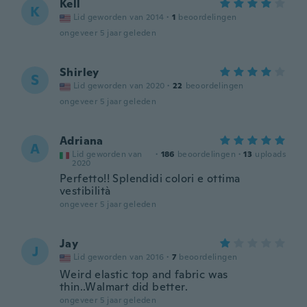
Kell
K
Lid geworden van 2014
·
1
beoordelingen
ongeveer 5 jaar geleden
Shirley
S
Lid geworden van 2020
·
22
beoordelingen
ongeveer 5 jaar geleden
Adriana
A
Lid geworden van
·
186
beoordelingen
·
13
uploads
2020
Perfetto!! Splendidi colori e ottima
vestibilità
ongeveer 5 jaar geleden
Jay
J
Lid geworden van 2016
·
7
beoordelingen
Weird elastic top and fabric was
thin..Walmart did better.
ongeveer 5 jaar geleden