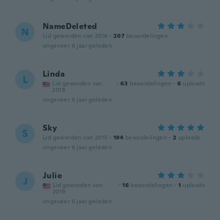
NameDeleted
N
Lid geworden van 2016
·
207
beoordelingen
ongeveer 6 jaar geleden
Linda
L
Lid geworden van
·
63
beoordelingen
·
6
uploads
2018
ongeveer 6 jaar geleden
Sky
S
Lid geworden van 2015
·
194
beoordelingen
·
2
uploads
ongeveer 6 jaar geleden
Julie
J
Lid geworden van
·
16
beoordelingen
·
1
uploads
2019
ongeveer 6 jaar geleden