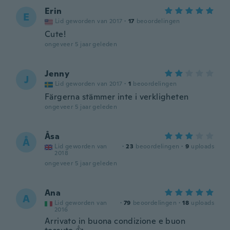
Erin
E
Lid geworden van 2017
·
17
beoordelingen
Cute!
ongeveer 5 jaar geleden
Jenny
J
Lid geworden van 2017
·
1
beoordelingen
Färgerna stämmer inte i verkligheten
ongeveer 5 jaar geleden
Åsa
Å
Lid geworden van
·
23
beoordelingen
·
9
uploads
2018
ongeveer 5 jaar geleden
Ana
A
Lid geworden van
·
79
beoordelingen
·
18
uploads
2016
Arrivato in buona condizione e buon