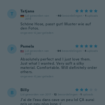
Tatjana
T
Lid geworden van
·
40
beoordelingen
·
1
uploads
2018
Schöne Hose, passt gut! Muster wie auf
den Fotos.
ongeveer 6 jaar geleden
Pamela
P
Lid geworden van
·
94
beoordelingen
·
4
uploads
2019
Absolutely perfect and I just love them.
Just what I wanted. Very soft a silky
material. Comfortable. Will definitely order
others.
ongeveer 6 jaar geleden
Billy
B
Lid geworden van 2017
·
12
beoordelingen
·
1
uploads
J’ai de l’eau dans cave un peu lol ÇA aurai
pris un peu plus long :/