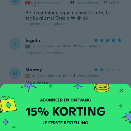
Z
Lid geworden van
·
32
beoordelingen
·
15
uploads
2018
Belli pantaloni, uguale come la foto, la
taglia giusta! Grazie Wish 😊
ongeveer 6 jaar geleden
Ingela
I
Lid geworden van 2016
·
33
beoordelingen
ongeveer 6 jaar geleden
Noemy
N
Lid geworden van 2014
·
5
beoordelingen
Muy corto
ongeveer 6 jaar geleden
Shannara
15% KORTING
S
Lid geworden van
·
35
beoordelingen
·
2
uploads
2018
ongeveer 6 jaar geleden
JE EERSTE BESTELLING