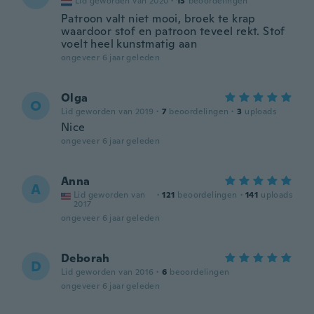
Lid geworden van 2020
·
13
beoordelingen
Patroon valt niet mooi, broek te krap
waardoor stof en patroon teveel rekt. Stof
voelt heel kunstmatig aan
ongeveer 6 jaar geleden
Olga
O
Lid geworden van 2019
·
7
beoordelingen
·
3
uploads
Nice
ongeveer 6 jaar geleden
Anna
A
Lid geworden van
·
121
beoordelingen
·
141
uploads
2017
ongeveer 6 jaar geleden
Deborah
D
Lid geworden van 2016
·
6
beoordelingen
ongeveer 6 jaar geleden