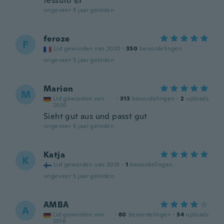
tessuto 👍
ongeveer 5 jaar geleden
feroze
F
Lid geworden van 2020
·
350
beoordelingen
ongeveer 5 jaar geleden
Marion
M
Lid geworden van
·
313
beoordelingen
·
2
uploads
2020
Sieht gut aus und passt gut
ongeveer 5 jaar geleden
Katja
K
Lid geworden van 2016
·
1
beoordelingen
ongeveer 5 jaar geleden
AMBA
A
Lid geworden van
·
80
beoordelingen
·
34
uploads
2016