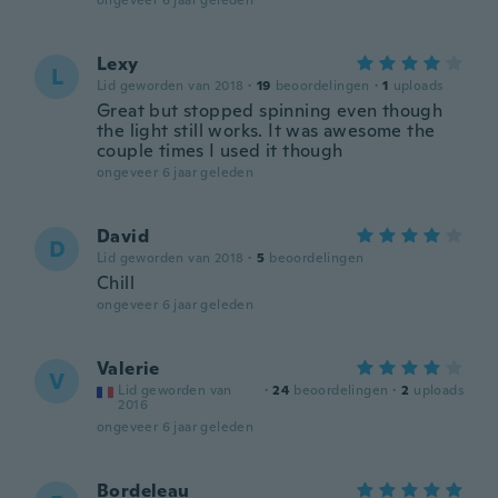
ongeveer 6 jaar geleden
Lexy
L
Lid geworden van 2018
·
19
beoordelingen
·
1
uploads
Great but stopped spinning even though
the light still works. It was awesome the
couple times I used it though
ongeveer 6 jaar geleden
David
D
Lid geworden van 2018
·
5
beoordelingen
Chill
ongeveer 6 jaar geleden
Valerie
V
Lid geworden van
·
24
beoordelingen
·
2
uploads
2016
ongeveer 6 jaar geleden
Bordeleau