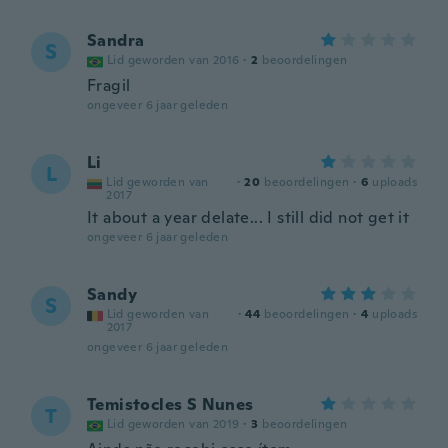
Sandra
S
Lid geworden van 2016
·
2
beoordelingen
Fragil
ongeveer 6 jaar geleden
Li
L
Lid geworden van
·
20
beoordelingen
·
6
uploads
2017
It about a year delate... I still did not get it
ongeveer 6 jaar geleden
Sandy
S
Lid geworden van
·
44
beoordelingen
·
4
uploads
2017
ongeveer 6 jaar geleden
Temistocles S Nunes
T
Lid geworden van 2019
·
3
beoordelingen