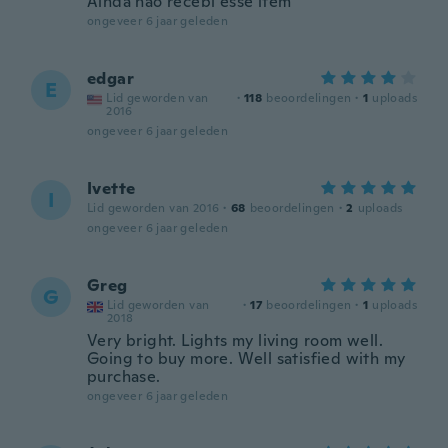
Ainda não recebi esse ítem
ongeveer 6 jaar geleden
edgar
E
Lid geworden van
·
118
beoordelingen
·
1
uploads
2016
ongeveer 6 jaar geleden
Ivette
I
Lid geworden van 2016
·
68
beoordelingen
·
2
uploads
ongeveer 6 jaar geleden
Greg
G
Lid geworden van
·
17
beoordelingen
·
1
uploads
2018
Very bright. Lights my living room well.
Going to buy more. Well satisfied with my
purchase.
ongeveer 6 jaar geleden