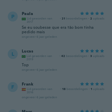
Paula
P
Lid geworden van
·
21
beoordelingen
·
2
uploads
2017
Se eu soubesse que era tão bom tinha
pedido mais
ongeveer 6 jaar geleden
Lucas
L
Lid geworden van
·
42
beoordelingen
·
3
uploads
2019
Top
ongeveer 6 jaar geleden
Frank
F
Lid geworden van
·
18
beoordelingen
·
1
uploads
2016
ongeveer 6 jaar geleden
Marc