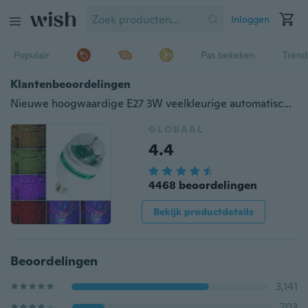
Inloggen
Populair
Pas bekeken
Trend
Klantenbeoordelingen
Nieuwe hoogwaardige E27 3W veelkleurige automatisch roterende RGB LED-lamp Stage Light Xmas Party Lamp Disco
GLOBAAL
4.4
4468 beoordelingen
Bekijk productdetails
Beoordelingen
3,141
703