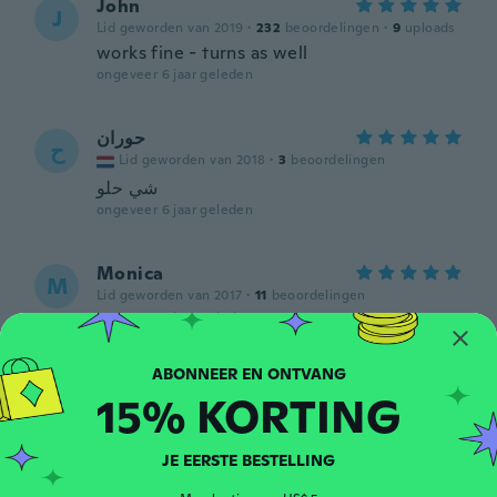
John
J
Lid geworden van 2019
·
232
beoordelingen
·
9
uploads
works fine - turns as well
ongeveer 6 jaar geleden
حوران
ح
Lid geworden van 2018
·
3
beoordelingen
شي حلو
ongeveer 6 jaar geleden
Monica
M
Lid geworden van 2017
·
11
beoordelingen
ongeveer 6 jaar geleden
Mirvat
M
15% KORTING
Lid geworden van 2018
·
134
beoordelingen
ongeveer 6 jaar geleden
JE EERSTE BESTELLING
D'Ona