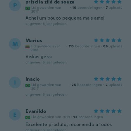
priscila zilá de souza
P
Lid geworden van
·
10
beoordelingen
·
7
uploads
2017
Achei um pouco pequena mais amei
ongeveer 6 jaar geleden
Marius
M
Lid geworden van
·
115
beoordelingen
·
69
uploads
2018
Viskas gerai
ongeveer 6 jaar geleden
Inacio
I
Lid geworden van
·
25
beoordelingen
·
2
uploads
2017
ongeveer 6 jaar geleden
Evanildo
E
Lid geworden van 2019
·
13
beoordelingen
Excelente produto, recomendo a todos
ongeveer 6 jaar geleden