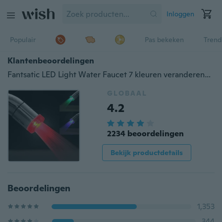
Inloggen
Populair
Pas bekeken
Trend
Klantenbeoordelingen
Fantsatic LED Light Water Faucet 7 kleuren veranderende Glow Shower Stream Tap
GLOBAAL
4.2
2234 beoordelingen
Bekijk productdetails
Beoordelingen
1,353
344