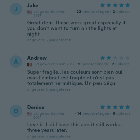
Jake
J
Lid geworden van
·
22
beoordelingen
·
2
uploads
2017
Great item. These work great especially if
you don't want to turn on the lights at
night
ongeveer 5 jaar geleden
Andrew
A
Lid geworden van 2017
·
9
beoordelingen
·
2
uploads
Super fragile.. les couleurs sont bien oui
mais l'embout est fragile et n'est pas
totalement hermétique. Un peu déçu
ongeveer 5 jaar geleden
Denise
D
Lid geworden van
·
14
beoordelingen
·
6
uploads
2014
Love it. I still have this and it still works...
three years later.
ongeveer 5 jaar geleden