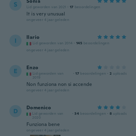
Sonia
S
Lid geworden van 2021
·
17
beoordelingen
It is very unusual
ongeveer 4 jaar geleden
Ilario
I
Lid geworden van 2014
·
145
beoordelingen
ongeveer 4 jaar geleden
Enzo
E
Lid geworden van
·
17
beoordelingen
·
2
uploads
2019
Non funziona non si accende
ongeveer 4 jaar geleden
Domenico
D
Lid geworden van
·
34
beoordelingen
·
8
uploads
2020
Funziona bene
ongeveer 4 jaar geleden