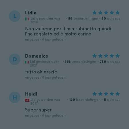
Lidia
L
Lid geworden van
·
99
beoordelingen
·
90
uploads
2016
Non va bene per il mio rubinetto quindi
l'ho regalato ed è molto carino
ongeveer 4 jaar geleden
Domenico
D
Lid geworden van
·
166
beoordelingen
·
239
uploads
2021
tutto ok grazie
ongeveer 4 jaar geleden
Heidi
H
Lid geworden van
·
129
beoordelingen
·
5
uploads
2017
Super super
ongeveer 4 jaar geleden