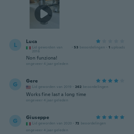
Luca
L
Lid geworden van
·
53
beoordelingen
·
1
uploads
2016
Non funziona!
ongeveer 4 jaar geleden
Gere
G
Lid geworden van 2019
·
262
beoordelingen
Works fine last a long time
ongeveer 4 jaar geleden
Giuseppe
G
Lid geworden van 2020
·
72
beoordelingen
ongeveer 4 jaar geleden