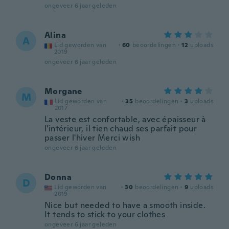
ongeveer 6 jaar geleden
Alina
A
Lid geworden van
·
60
beoordelingen
·
12
uploads
2019
ongeveer 6 jaar geleden
Morgane
M
Lid geworden van
·
35
beoordelingen
·
3
uploads
2017
La veste est confortable, avec épaisseur à
l'intérieur, il tien chaud ses parfait pour
passer l'hiver Merci wish
ongeveer 6 jaar geleden
Donna
D
Lid geworden van
·
30
beoordelingen
·
9
uploads
2019
Nice but needed to have a smooth inside.
It tends to stick to your clothes
ongeveer 6 jaar geleden