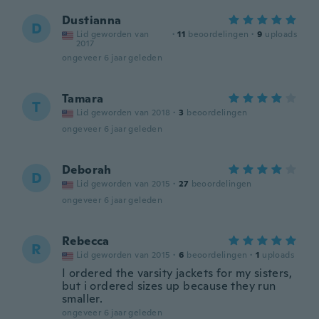
Dustianna
D
Lid geworden van
·
11
beoordelingen
·
9
uploads
2017
ongeveer 6 jaar geleden
Tamara
T
Lid geworden van 2018
·
3
beoordelingen
ongeveer 6 jaar geleden
Deborah
D
Lid geworden van 2015
·
27
beoordelingen
ongeveer 6 jaar geleden
Rebecca
R
Lid geworden van 2015
·
6
beoordelingen
·
1
uploads
I ordered the varsity jackets for my sisters,
but i ordered sizes up because they run
smaller.
ongeveer 6 jaar geleden