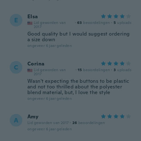
Elsa
E
Lid geworden van
·
63
beoordelingen
·
5
uploads
2017
Good quality but I would suggest ordering
a size down
ongeveer 6 jaar geleden
Corina
C
Lid geworden van
·
15
beoordelingen
·
3
uploads
2017
Wasn't expecting the buttons to be plastic
and not too thrilled about the polyester
blend material, but, I love the style
ongeveer 6 jaar geleden
Amy
A
Lid geworden van 2017
·
26
beoordelingen
ongeveer 6 jaar geleden