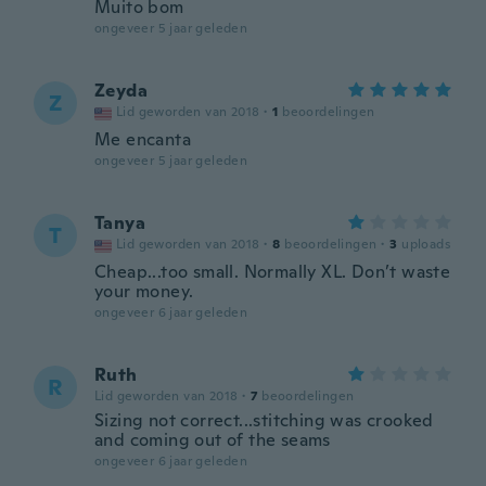
Muito bom
ongeveer 5 jaar geleden
Zeyda
Z
Lid geworden van 2018
·
1
beoordelingen
Me encanta
ongeveer 5 jaar geleden
Tanya
T
Lid geworden van 2018
·
8
beoordelingen
·
3
uploads
Cheap...too small. Normally XL. Don’t waste
your money.
ongeveer 6 jaar geleden
Ruth
R
Lid geworden van 2018
·
7
beoordelingen
Sizing not correct...stitching was crooked
and coming out of the seams
ongeveer 6 jaar geleden