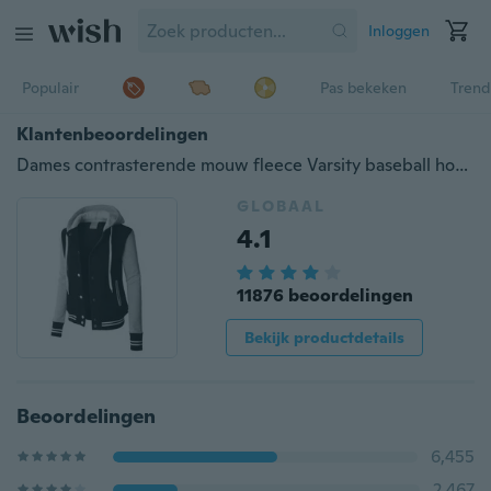
Inloggen
Populair
Pas bekeken
Trend
Klantenbeoordelingen
Dames contrasterende mouw fleece Varsity baseball hoodiejas
GLOBAAL
4.1
11876 beoordelingen
Bekijk productdetails
Beoordelingen
6,455
2,467