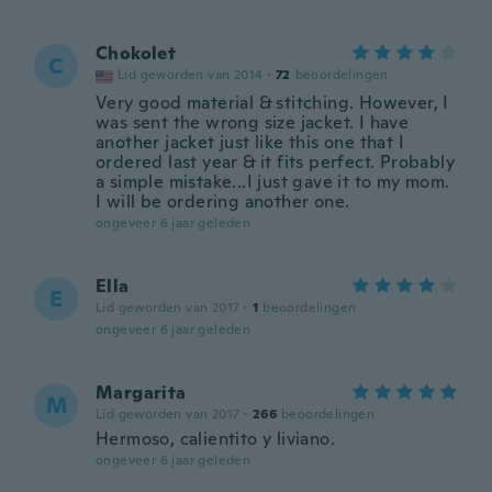
Chokolet
C
Lid geworden van 2014
·
72
beoordelingen
Very good material & stitching. However, I
was sent the wrong size jacket. I have
another jacket just like this one that I
ordered last year & it fits perfect. Probably
a simple mistake...I just gave it to my mom.
I will be ordering another one.
ongeveer 6 jaar geleden
Ella
E
Lid geworden van 2017
·
1
beoordelingen
ongeveer 6 jaar geleden
Margarita
M
Lid geworden van 2017
·
266
beoordelingen
Hermoso, calientito y liviano.
ongeveer 6 jaar geleden