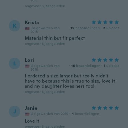
2017
ongeveer 6 jaar geleden
Krista
K
Lid geworden van
·
19
beoordelingen
·
2
uploads
2015
Material thin but fit perfect
ongeveer 6 jaar geleden
Lori
L
Lid geworden van
·
16
beoordelingen
·
1
uploads
2018
I ordered a size larger but really didn't
have to because this is true to size, love it
and my daughter loves hers too!
ongeveer 6 jaar geleden
Janie
J
Lid geworden van 2019
·
4
beoordelingen
Love it
ongeveer 6 jaar geleden