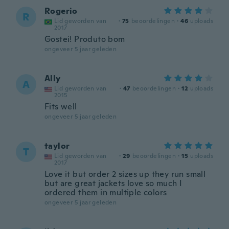
Rogerio
R
Lid geworden van
·
75
beoordelingen
·
46
uploads
2017
Gostei! Produto bom
ongeveer 5 jaar geleden
Ally
A
Lid geworden van
·
47
beoordelingen
·
12
uploads
2015
Fits well
ongeveer 5 jaar geleden
taylor
T
Lid geworden van
·
29
beoordelingen
·
15
uploads
2017
Love it but order 2 sizes up they run small
but are great jackets love so much I
ordered them in multiple colors
ongeveer 5 jaar geleden