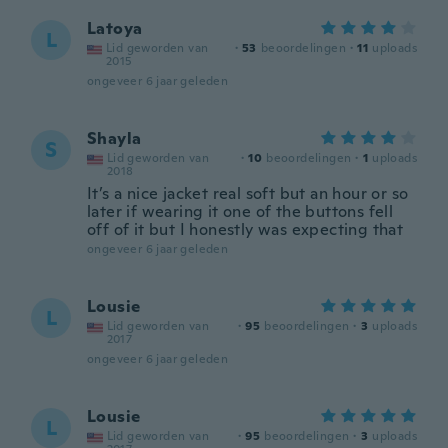
Latoya
L
Lid geworden van
·
53
beoordelingen
·
11
uploads
2015
ongeveer 6 jaar geleden
Shayla
S
Lid geworden van
·
10
beoordelingen
·
1
uploads
2018
It’s a nice jacket real soft but an hour or so
later if wearing it one of the buttons fell
off of it but I honestly was expecting that
ongeveer 6 jaar geleden
Lousie
L
Lid geworden van
·
95
beoordelingen
·
3
uploads
2017
ongeveer 6 jaar geleden
Lousie
L
Lid geworden van
·
95
beoordelingen
·
3
uploads