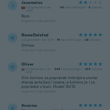
Josematos
J
Lid geworden van
·
45
beoordelingen
·
5
uploads
2019
Bom
ongeveer 5 jaar geleden
NameDeleted
N
Lid geworden van 2015
·
74
beoordelingen
·
28
uploads
Ottimo
ongeveer 5 jaar geleden
Oliver
O
Lid geworden van
·
305
beoordelingen
·
225
uploads
2018
Vrlo korisno za popravak interijera unutar
starog auta,kao i izvana, a korisno je i za
popravke u kući. Hvala! 10/10
ongeveer 5 jaar geleden
Ananias
A