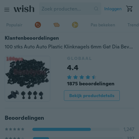
Inloggen
Populair
Pas bekeken
Trend
Klantenbeoordelingen
100 stks Auto Auto Plastic Klinknagels 6mm Gat Dia Bevestiging Spatbord Bumper Push Pin Clips
GLOBAAL
4.4
1875 beoordelingen
Bekijk productdetails
Beoordelingen
1,247
337