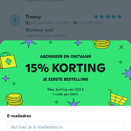
ongeveer 5 jaar geleden
Timmy
T
Lid geworden van 2017
·
23
beoordelingen
Worked well
ongeveer 5 jaar geleden
James
J
Lid geworden van 2019
·
140
beoordelingen
·
21
uploads
15% KORTING
ongeveer 5 jaar geleden
JE EERSTE BESTELLING
Paul
P
Lid geworden van 2016
·
5
beoordelingen
Max. korting van US$ 5
ongeveer 5 jaar geleden
1 code per klant.
Matt
M
E-mailadres
Lid geworden van
·
90
beoordelingen
·
22
uploads
2018
They seem like the right size.