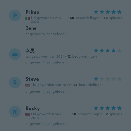
Primo
P
Lid geworden van
·
50
beoordelingen
·
18
uploads
2020
Bene
ongeveer 4 jaar geleden
幸男
幸
Lid geworden van 2021
·
12
beoordelingen
ongeveer 4 jaar geleden
Steve
S
Lid geworden van 2019
·
25
beoordelingen
ongeveer 4 jaar geleden
Rocky
R
Lid geworden van
·
50
beoordelingen
·
7
uploads
2015
ongeveer 4 jaar geleden