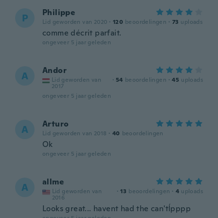
Philippe
P
Lid geworden van 2020
·
120
beoordelingen
·
73
uploads
comme décrit parfait.
ongeveer 5 jaar geleden
Andor
A
Lid geworden van
·
54
beoordelingen
·
45
uploads
2017
ongeveer 5 jaar geleden
Arturo
A
Lid geworden van 2018
·
40
beoordelingen
Ok
ongeveer 5 jaar geleden
allme
A
Lid geworden van
·
13
beoordelingen
·
4
uploads
2016
Looks great... havent had the can'tĺpppp