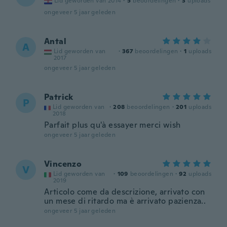
Lid geworden van 2014
·
5
beoordelingen
·
3
uploads
ongeveer 5 jaar geleden
Antal
A
Lid geworden van
·
367
beoordelingen
·
1
uploads
2017
ongeveer 5 jaar geleden
Patrick
P
Lid geworden van
·
208
beoordelingen
·
201
uploads
2018
Parfait plus qu'à essayer merci wish
ongeveer 5 jaar geleden
Vincenzo
V
Lid geworden van
·
109
beoordelingen
·
92
uploads
2019
Articolo come da descrizione, arrivato con
un mese di ritardo ma è arrivato pazienza..
ongeveer 5 jaar geleden