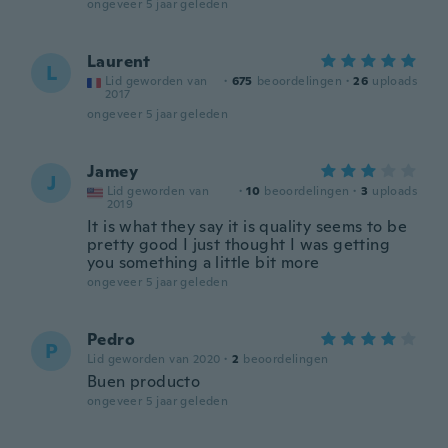
ongeveer 5 jaar geleden
Laurent
L
Lid geworden van
·
675
beoordelingen
·
26
uploads
2017
ongeveer 5 jaar geleden
Jamey
J
Lid geworden van
·
10
beoordelingen
·
3
uploads
2019
It is what they say it is quality seems to be
pretty good I just thought I was getting
you something a little bit more
ongeveer 5 jaar geleden
Pedro
P
Lid geworden van 2020
·
2
beoordelingen
Buen producto
ongeveer 5 jaar geleden