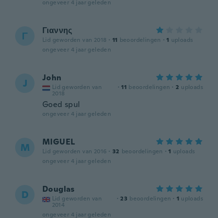
ongeveer 4 jaar geleden
Γιαννης
Γ
Lid geworden van 2018
·
11
beoordelingen
·
1
uploads
ongeveer 4 jaar geleden
John
J
Lid geworden van
·
11
beoordelingen
·
2
uploads
2018
Goed spul
ongeveer 4 jaar geleden
MIGUEL
M
Lid geworden van 2016
·
32
beoordelingen
·
1
uploads
ongeveer 4 jaar geleden
Douglas
D
Lid geworden van
·
23
beoordelingen
·
1
uploads
2014
ongeveer 4 jaar geleden