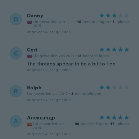
Danny
D
Lid geworden van
·
49
beoordelingen
·
1
uploads
2015
ongeveer 4 jaar geleden
Ceri
C
Lid geworden van 2021
·
31
beoordelingen
The threads appear to be a bit to fine.
ongeveer 4 jaar geleden
Ralph
R
Lid geworden van 2017
·
3
beoordelingen
ongeveer 4 jaar geleden
Александр
А
Lid geworden van
·
96
beoordelingen
·
17
uploads
2018
ongeveer 4 jaar geleden