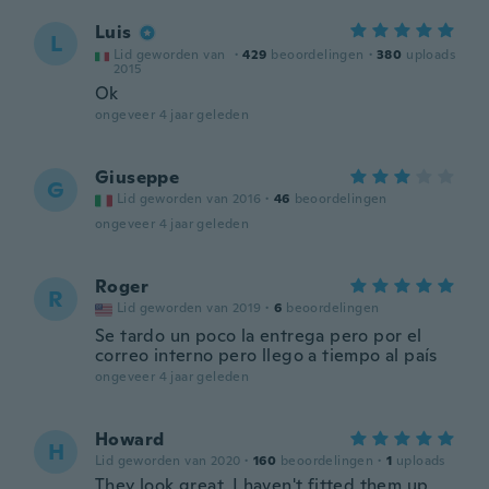
Luis
L
Lid geworden van
·
429
beoordelingen
·
380
uploads
2015
Ok
ongeveer 4 jaar geleden
Giuseppe
G
Lid geworden van 2016
·
46
beoordelingen
ongeveer 4 jaar geleden
Roger
R
Lid geworden van 2019
·
6
beoordelingen
Se tardo un poco la entrega pero por el
correo interno pero llego a tiempo al país
ongeveer 4 jaar geleden
Howard
H
Lid geworden van 2020
·
160
beoordelingen
·
1
uploads
They look great. I haven't fitted them up