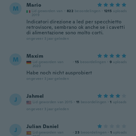
Mario
M
Lid geworden van
·
822
beoordelingen
·
1215
uploads
2019
Indicatori direzione a led per specchietto
retrovisore, sembrano ok anche se i cavetti
di alimentazione sono molto corti.
ongeveer 3 jaar geleden
Maxim
M
Lid geworden van
·
15
beoordelingen
·
9
uploads
2020
Habe noch nicht ausprobiert
ongeveer 3 jaar geleden
Jahmel
J
Lid geworden van 2015
·
11
beoordelingen
·
1
uploads
ongeveer 3 jaar geleden
Julian Daniel
J
Lid geworden van
·
23
beoordelingen
·
1
uploads