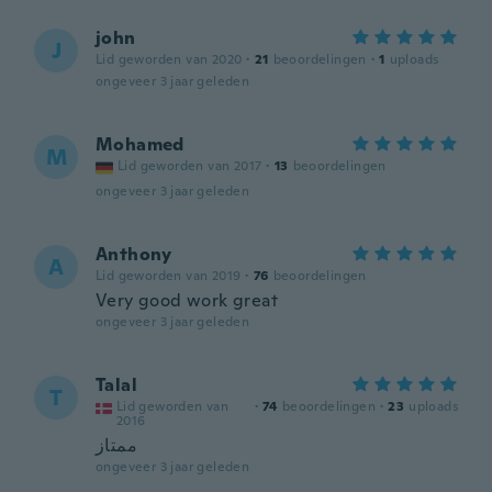
john
J
Lid geworden van 2020
·
21
beoordelingen
·
1
uploads
ongeveer 3 jaar geleden
Mohamed
M
Lid geworden van 2017
·
13
beoordelingen
ongeveer 3 jaar geleden
Anthony
A
Lid geworden van 2019
·
76
beoordelingen
Very good work great
ongeveer 3 jaar geleden
Talal
T
Lid geworden van
·
74
beoordelingen
·
23
uploads
2016
ممتاز
ongeveer 3 jaar geleden