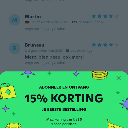
ongeveer 4 jaar geleden
Martin
M
Lid geworden van 2018
·
122
beoordelingen
ongeveer 4 jaar geleden
Bruneau
B
Lid geworden van 2021
·
13
beoordelingen
Merci bien beau look merci
ongeveer 4 jaar geleden
Juve
J
Lid geworden van 2014
·
4
beoordelingen
ongeveer 4 jaar geleden
15% KORTING
James
JE EERSTE BESTELLING
J
Lid geworden van 2022
·
18
beoordelingen
Max. korting van US$ 5
Love it
1 code per klant.
ongeveer 4 jaar geleden