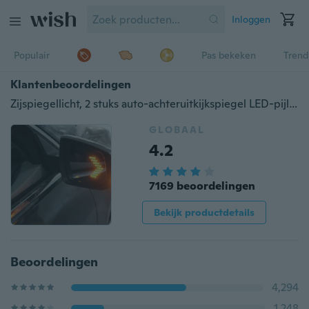
Inloggen
Populair
Pas bekeken
Trend
Klantenbeoordelingen
Zijspiegellicht, 2 stuks auto-achteruitkijkspiegel LED-pijlpaneel richtingaanwijzer
GLOBAAL
4.2
7169 beoordelingen
Bekijk productdetails
Beoordelingen
4,294
1,248