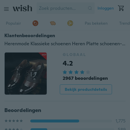
Inloggen
Populair
Pas bekeken
Trend
Klantenbeoordelingen
Herenmode Klassieke schoenen Heren Platte schoenen-schoenen Luxe 2017 Heren Zakelijke Oxfords Casual schoenen Zwart / Bruin
GLOBAAL
4.2
2967 beoordelingen
Bekijk productdetails
Beoordelingen
1,775
589