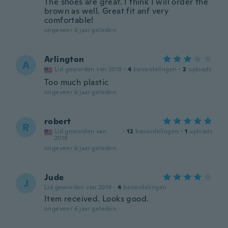
The shoes are great. I think I will order the
brown as well. Great fit anf very
comfortable!
ongeveer 6 jaar geleden
Arlington
A
Lid geworden van 2019
·
4
beoordelingen
·
2
uploads
Too much plastic
ongeveer 6 jaar geleden
robert
R
Lid geworden van
·
12
beoordelingen
·
1
uploads
2018
ongeveer 6 jaar geleden
Jude
J
Lid geworden van 2019
·
4
beoordelingen
Item received. Looks good.
ongeveer 6 jaar geleden