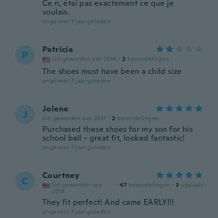
Ce n, étai pas exactement ce que je
voulais.
ongeveer 7 jaar geleden
Patricia
P
Lid geworden van 2016
·
2
beoordelingen
The shoes must have been a child size
ongeveer 7 jaar geleden
Jolene
J
Lid geworden van 2017
·
2
beoordelingen
Purchased these shoes for my son for his
school ball - great fit, looked fantastic!
ongeveer 7 jaar geleden
Courtney
C
Lid geworden van
·
47
beoordelingen
·
3
uploads
2018
They fit perfect! And came EARLY!!!
ongeveer 7 jaar geleden