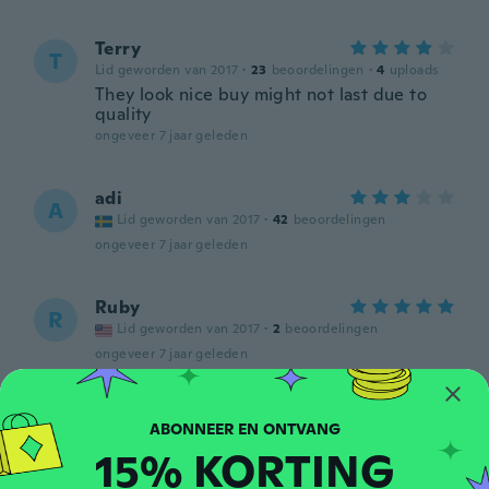
Terry
T
Lid geworden van 2017
·
23
beoordelingen
·
4
uploads
They look nice buy might not last due to
quality
ongeveer 7 jaar geleden
adi
A
Lid geworden van 2017
·
42
beoordelingen
ongeveer 7 jaar geleden
Ruby
R
Lid geworden van 2017
·
2
beoordelingen
ongeveer 7 jaar geleden
Khadidja
K
Lid geworden van 2018
·
16
beoordelingen
15% KORTING
ongeveer 7 jaar geleden