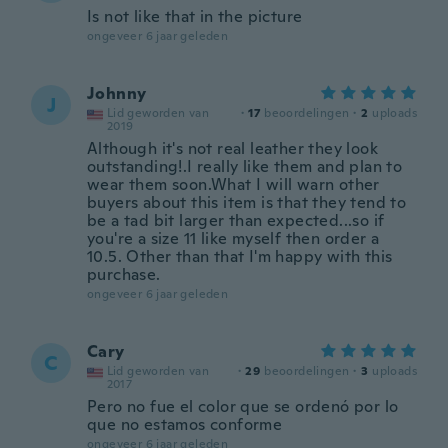
Is not like that in the picture
ongeveer 6 jaar geleden
Johnny
J
Lid geworden van
·
17
beoordelingen
·
2
uploads
2019
Although it's not real leather they look
outstanding!.I really like them and plan to
wear them soon.What I will warn other
buyers about this item is that they tend to
be a tad bit larger than expected...so if
you're a size 11 like myself then order a
10.5. Other than that I'm happy with this
purchase.
ongeveer 6 jaar geleden
Cary
C
Lid geworden van
·
29
beoordelingen
·
3
uploads
2017
Pero no fue el color que se ordenó por lo
que no estamos conforme
ongeveer 6 jaar geleden