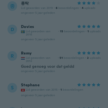
종탁
종
Lid geworden van 2019
·
6
beoordelingen
·
4
uploads
ongeveer 5 jaar geleden
Davies
D
Lid geworden van
·
15
beoordelingen
·
1
uploads
2016
ongeveer 5 jaar geleden
Remy
R
Lid geworden van
·
51
beoordelingen
·
2
uploads
2016
Goed genoeg voor dat geldd
ongeveer 5 jaar geleden
Stephane
S
Lid geworden van 2015
·
1
beoordelingen
ongeveer 5 jaar geleden