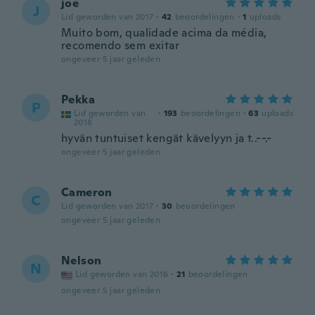
joe
J
Lid geworden van 2017
·
42
beoordelingen
·
1
uploads
Muito bom, qualidade acima da média,
recomendo sem exitar
ongeveer 5 jaar geleden
Pekka
P
Lid geworden van
·
193
beoordelingen
·
63
uploads
2018
hyvän tuntuiset kengät kävelyyn ja t..--.-
ongeveer 5 jaar geleden
Cameron
C
Lid geworden van 2017
·
30
beoordelingen
ongeveer 5 jaar geleden
Nelson
N
Lid geworden van 2016
·
21
beoordelingen
ongeveer 5 jaar geleden