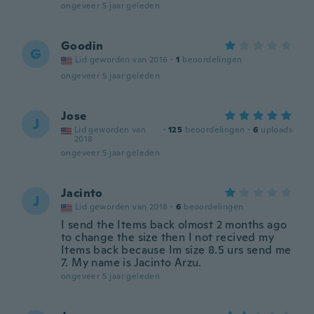
ongeveer 5 jaar geleden
Goodin
G
Lid geworden van 2016
·
1
beoordelingen
ongeveer 5 jaar geleden
Jose
J
Lid geworden van
·
125
beoordelingen
·
6
uploads
2018
ongeveer 5 jaar geleden
Jacinto
J
Lid geworden van 2018
·
6
beoordelingen
I send the Items back olmost 2 months ago
to change the size then I not recived my
Items back because Im size 8.5 urs send me
7. My name is Jacinto Arzu.
ongeveer 5 jaar geleden