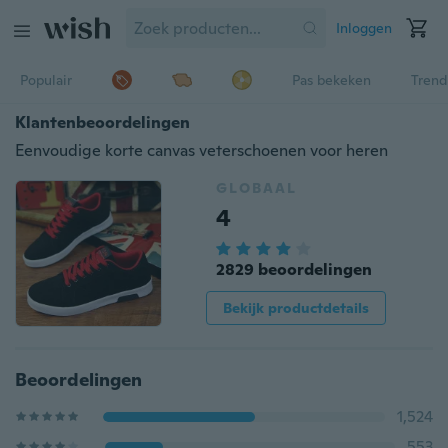
Inloggen
Populair
Pas bekeken
Trend
Klantenbeoordelingen
Eenvoudige korte canvas veterschoenen voor heren
GLOBAAL
4
2829 beoordelingen
Bekijk productdetails
Beoordelingen
1,524
553