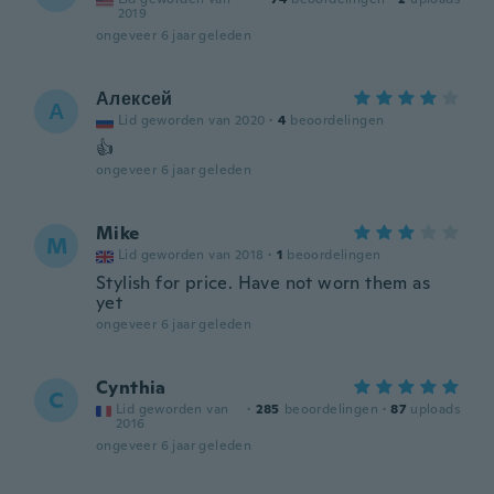
2019
ongeveer 6 jaar geleden
Алексей
А
Lid geworden van 2020
·
4
beoordelingen
👍
ongeveer 6 jaar geleden
Mike
M
Lid geworden van 2018
·
1
beoordelingen
Stylish for price. Have not worn them as
yet
ongeveer 6 jaar geleden
Cynthia
C
Lid geworden van
·
285
beoordelingen
·
87
uploads
2016
ongeveer 6 jaar geleden