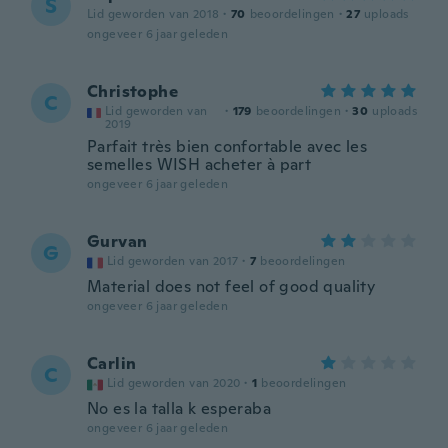
S
Lid geworden van 2018
·
70
beoordelingen
·
27
uploads
ongeveer 6 jaar geleden
Christophe
C
Lid geworden van
·
179
beoordelingen
·
30
uploads
2019
Parfait très bien confortable avec les
semelles WISH acheter à part
ongeveer 6 jaar geleden
Gurvan
G
Lid geworden van 2017
·
7
beoordelingen
Material does not feel of good quality
ongeveer 6 jaar geleden
Carlin
C
Lid geworden van 2020
·
1
beoordelingen
No es la talla k esperaba
ongeveer 6 jaar geleden