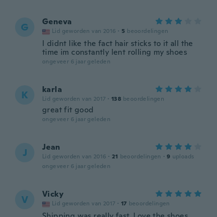
Geneva
G
Lid geworden van 2016
·
5
beoordelingen
I didnt like the fact hair sticks to it all the
time im constantly lent rolling my shoes
ongeveer 6 jaar geleden
karla
K
Lid geworden van 2017
·
138
beoordelingen
great fit good
ongeveer 6 jaar geleden
Jean
J
Lid geworden van 2016
·
21
beoordelingen
·
9
uploads
ongeveer 6 jaar geleden
Vicky
V
Lid geworden van 2017
·
17
beoordelingen
Shipping was really fast. Love the shoes