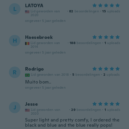
LATOYA
L
Lid geworden van
·
82
beoordelingen
·
15
uploads
2020
ongeveer 5 jaar geleden
Haesebroek
H
Lid geworden van
·
188
beoordelingen
·
1
uploads
2014
ongeveer 5 jaar geleden
Rodrigo
R
Lid geworden van 2018
·
5
beoordelingen
·
2
uploads
Muito bom..
ongeveer 5 jaar geleden
Jesse
J
Lid geworden van
·
29
beoordelingen
·
1
uploads
2020
Super light and pretty comfy, I ordered the
black and blue and the blue really pops!