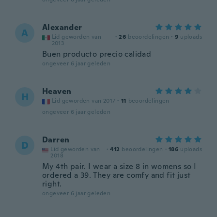
Alexander
A
Lid geworden van
·
26
beoordelingen
·
9
uploads
2013
Buen producto precio calidad
ongeveer 6 jaar geleden
Heaven
H
Lid geworden van 2017
·
11
beoordelingen
ongeveer 6 jaar geleden
Darren
D
Lid geworden van
·
412
beoordelingen
·
186
uploads
2018
My 4th pair. I wear a size 8 in womens so I
ordered a 39. They are comfy and fit just
right.
ongeveer 6 jaar geleden