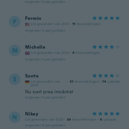
ongeveer 5 jaar geleden
Fermin
F
Lid geworden van 2016
·
11
beoordelingen
ongeveer 5 jaar geleden
Michelle
M
Lid geworden van 2016
·
4
beoordelingen
ongeveer 5 jaar geleden
Santa
S
Lid geworden van
·
31
beoordelingen
·
14
uploads
2019
Nu sunt prea imcăntat
ongeveer 5 jaar geleden
Nikey
N
Lid geworden van 2020
·
39
beoordelingen
·
6
uploads
ongeveer 6 jaar geleden