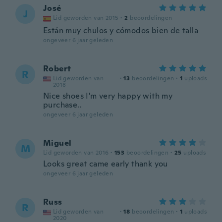
José
J
Lid geworden van 2015
·
2
beoordelingen
Están muy chulos y cómodos bien de talla
ongeveer 6 jaar geleden
Robert
R
Lid geworden van
·
13
beoordelingen
·
1
uploads
2018
Nice shoes I'm very happy with my
purchase..
ongeveer 6 jaar geleden
Miguel
M
Lid geworden van 2016
·
153
beoordelingen
·
25
uploads
Looks great came early thank you
ongeveer 6 jaar geleden
Russ
R
Lid geworden van
·
18
beoordelingen
·
1
uploads
2020