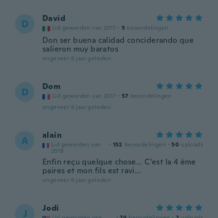
David
D
Lid geworden van 2017
·
5
beoordelingen
Don ser buena calidad conciderando que
salieron muy baratos
ongeveer 6 jaar geleden
Dom
D
Lid geworden van 2017
·
57
beoordelingen
ongeveer 6 jaar geleden
alain
A
Lid geworden van
·
152
beoordelingen
·
50
uploads
2018
Enfin reçu quelque chose... C'est la 4 ème
paires et mon fils est ravi...
ongeveer 6 jaar geleden
Jodi
J
Lid geworden van
·
74
beoordelingen
·
2
uploads