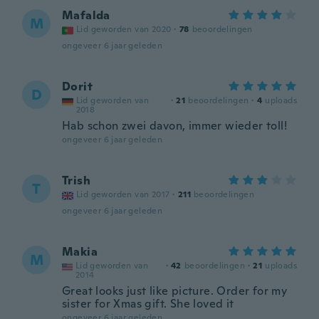
Mafalda
M
Lid geworden van 2020
·
78
beoordelingen
ongeveer 6 jaar geleden
Dorit
D
Lid geworden van
·
21
beoordelingen
·
4
uploads
2018
Hab schon zwei davon, immer wieder toll!
ongeveer 6 jaar geleden
Trish
T
Lid geworden van 2017
·
211
beoordelingen
ongeveer 6 jaar geleden
Makia
M
Lid geworden van
·
42
beoordelingen
·
21
uploads
2014
Great looks just like picture. Order for my
sister for Xmas gift. She loved it
ongeveer 6 jaar geleden