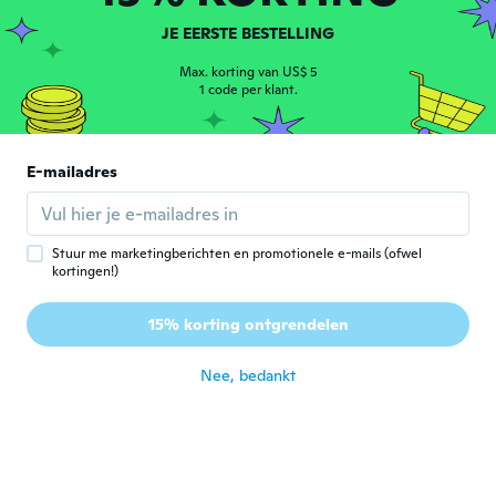
JE EERSTE BESTELLING
Amélie
A
Max. korting van US$ 5
Lid geworden van 2014
·
169
beoordelingen
1 code per klant.
ongeveer 7 jaar geleden
Martha
E-mailadres
M
Lid geworden van 2019
·
575
beoordelingen
ongeveer 7 jaar geleden
Stuur me marketingberichten en promotionele e-mails (ofwel
kortingen!)
Babette
B
Lid geworden van
·
351
beoordelingen
·
8
uploads
2016
15% korting ontgrendelen
ongeveer 7 jaar geleden
Nee, bedankt
Céline
C
Lid geworden van 2015
·
57
beoordelingen
ongeveer 7 jaar geleden