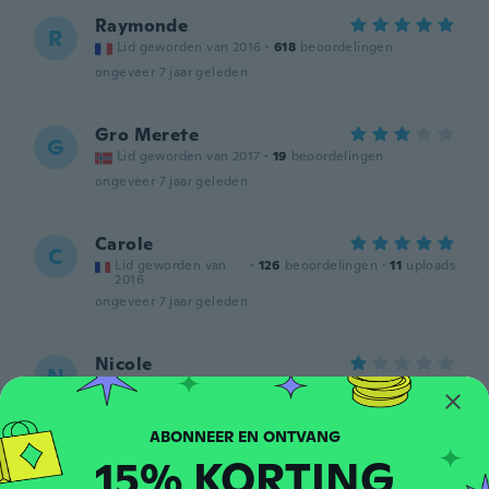
Raymonde
R
Lid geworden van 2016
·
618
beoordelingen
ongeveer 7 jaar geleden
Gro Merete
G
Lid geworden van 2017
·
19
beoordelingen
ongeveer 7 jaar geleden
Carole
C
Lid geworden van
·
126
beoordelingen
·
11
uploads
2016
ongeveer 7 jaar geleden
Nicole
N
Lid geworden van
·
279
beoordelingen
·
178
uploads
2016
J ai recommandé cet article une 2eme fois
car je l ai reçu en gris au lieu de blanc et à
15% KORTING
nouveau j ai reçu du gris pas contente
ongeveer 7 jaar geleden