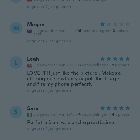
ongeveer 7 jaar geleden
Megan
M
Lid geworden van
·
16
beoordelingen
·
2
uploads
2017
ongeveer 7 jaar geleden
Leah
L
Lid geworden van 2018
·
6
beoordelingen
·
1
uploads
LOVE IT !! just like the picture . Makes a
clicking noise when you pull the trigger
and fits my phone perfectly
ongeveer 7 jaar geleden
Sara
S
Lid geworden van 2018
·
4
beoordelingen
·
4
uploads
Perfetta è arrivata anche prestissimo!
ongeveer 7 jaar geleden