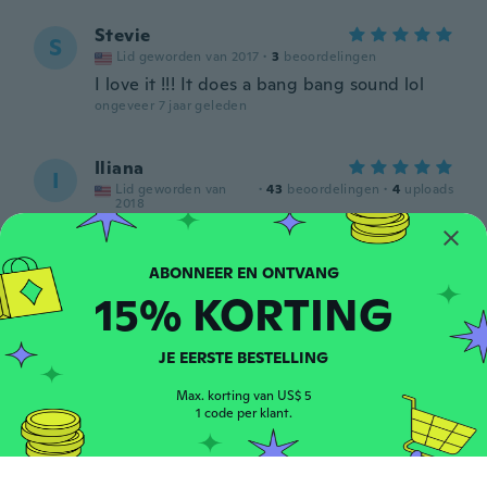
Stevie
S
Lid geworden van 2017
·
3
beoordelingen
I love it !!! It does a bang bang sound lol
ongeveer 7 jaar geleden
Iliana
I
Lid geworden van
·
43
beoordelingen
·
4
uploads
2018
Muy bonito tal como se ve en la foto
demoro un Poco pero llego muy bien
empacado Gracias 😊
ongeveer 7 jaar geleden
15% KORTING
Raven
JE EERSTE BESTELLING
R
Lid geworden van
·
14
beoordelingen
·
6
uploads
2018
Max. korting van US$ 5
10/10
1 code per klant.
ongeveer 7 jaar geleden