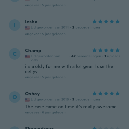
ongeveer 5 jaar geleden
Iesha
I
Lid geworden van 2014
·
2
beoordelingen
ongeveer 5 jaar geleden
Champ
C
Lid geworden van
·
47
beoordelingen
·
1
uploads
2015
its a oldy for me with a lot gear I use the
cellyy
ongeveer 5 jaar geleden
Oshay
O
Lid geworden van 2016
·
3
beoordelingen
The case came on time it’s really awesome
ongeveer 6 jaar geleden
Shawndreya