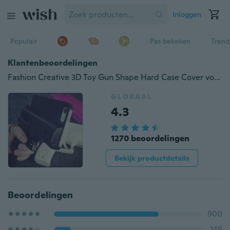
Inloggen
Populair
Pas bekeken
Trend
Klantenbeoordelingen
Fashion Creative 3D Toy Gun Shape Hard Case Cover voor iPhone 5 / 5S / SE / 6 / 6S / 6 Plus / 6S Plus / 7/7 Plus / 8/8 Plus / iPhone X / Xiaomi
GLOBAAL
4.3
1270 beoordelingen
Bekijk productdetails
Beoordelingen
900
145