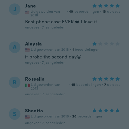
Jane
J
Lid geworden van
·
40
beoordelingen
·
13
uploads
2018
Best phone case EVER ❤️ I love it
ongeveer 7 jaar geleden
Alaysia
A
Lid geworden van 2018
·
1
beoordelingen
it broke the second day😐
ongeveer 7 jaar geleden
Rossella
R
Lid geworden van
·
15
beoordelingen
·
7
uploads
2013
ongeveer 7 jaar geleden
Shanita
S
Lid geworden van 2016
·
26
beoordelingen
ongeveer 7 jaar geleden