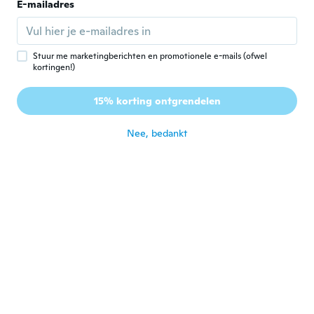
Laki
E-mailadres
L
Lid geworden van 2016
·
6
beoordelingen
Bra
ongeveer 7 jaar geleden
Stuur me marketingberichten en promotionele e-mails (ofwel
kortingen!)
Brenda
B
15% korting ontgrendelen
Lid geworden van 2016
·
27
beoordelingen
ongeveer 7 jaar geleden
Nee, bedankt
Isabella
I
Lid geworden van 2017
·
6
beoordelingen
ongeveer 7 jaar geleden
Alicia
A
Lid geworden van
·
24
beoordelingen
·
1
uploads
2016
ongeveer 7 jaar geleden
Andrea