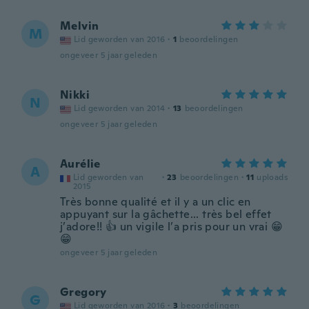
Melvin
M
Lid geworden van 2016
·
1
beoordelingen
ongeveer 5 jaar geleden
Nikki
N
Lid geworden van 2014
·
13
beoordelingen
ongeveer 5 jaar geleden
Aurélie
A
Lid geworden van
·
23
beoordelingen
·
11
uploads
2015
Très bonne qualité et il y a un clic en
appuyant sur la gâchette... très bel effet
j’adore!! 👍 un vigile l’a pris pour un vrai 😁
😁
ongeveer 5 jaar geleden
Gregory
G
Lid geworden van 2016
·
3
beoordelingen