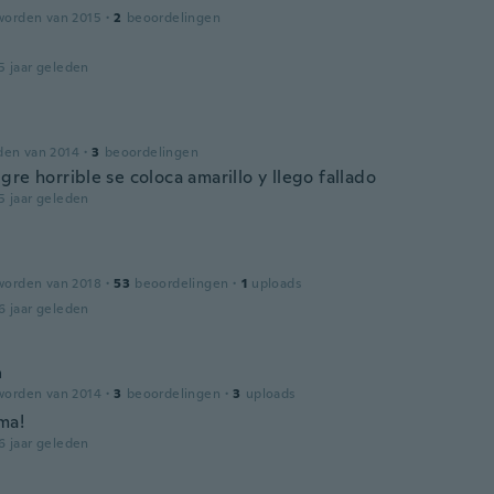
worden van 2015
·
2
beoordelingen
5 jaar geleden
den van 2014
·
3
beoordelingen
re horrible se coloca amarillo y llego fallado
5 jaar geleden
worden van 2018
·
53
beoordelingen
·
1
uploads
6 jaar geleden
a
worden van 2014
·
3
beoordelingen
·
3
uploads
ma!
6 jaar geleden