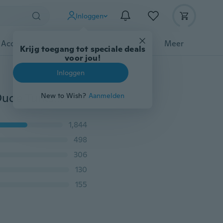
Inloggen
 Accessoires
Gadgets
Gereedschap
Meer
Krijg toegang tot speciale deals
voor jou!
Inloggen
Nieuwe Chaine Cheville Femme Voet Ketting Gypsy Oude Turkse Munt Zilveren Enkelband Enkelband Strand Voet Sieraden Bijou Been Chain
New to Wish?
Aanmelden
1,844
498
306
130
155