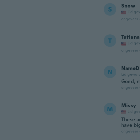
Snow
S
Lid ge
ongeveer 
Tatiana
T
Lid ge
ongeveer 
NameDe
N
Lid gewor
Goed, m
ongeveer 
Missy
M
Lid ge
These ar
have big
ongeveer 