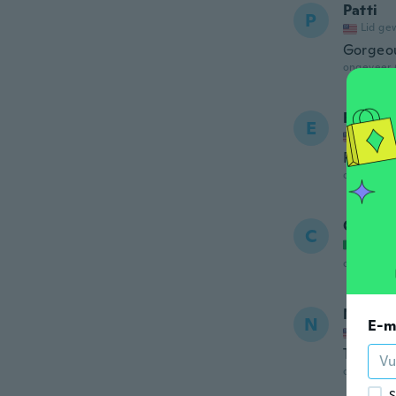
Patti
P
Lid ge
Gorgeou
ongeveer 
Edwar
E
Lid ge
Perfect 
ongeveer 
Carlo
C
Lid ge
ongeveer 
Nicole
N
E-m
Lid ge
Took it 
ongeveer 
S