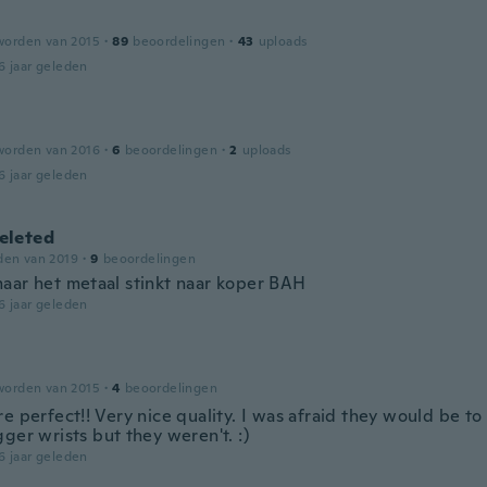
worden van 2015
·
89
beoordelingen
·
43
uploads
6 jaar geleden
worden van 2016
·
6
beoordelingen
·
2
uploads
6 jaar geleden
leted
den van 2019
·
9
beoordelingen
aar het metaal stinkt naar koper BAH
6 jaar geleden
worden van 2015
·
4
beoordelingen
e perfect!! Very nice quality. I was afraid they would be to
ger wrists but they weren't. :)
6 jaar geleden