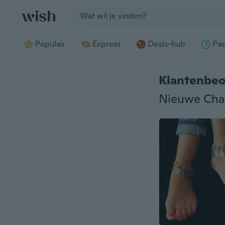
Jump to section
Populair
Express
Deals-hub
Pas
Klantenbeo