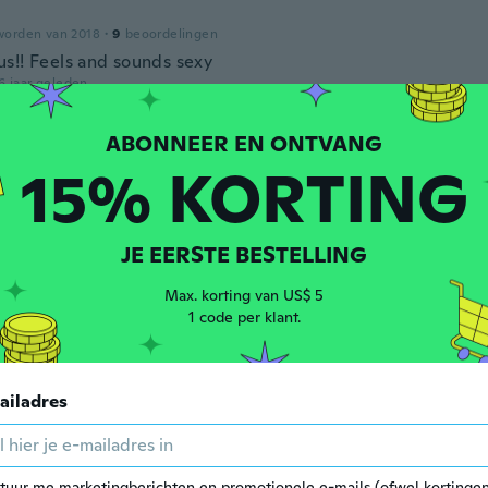
worden van 2018
·
9
beoordelingen
s!! Feels and sounds sexy
6 jaar geleden
da
15% KORTING
worden van 2017
·
135
beoordelingen
·
16
uploads
and just the right size on my ankle
6 jaar geleden
JE EERSTE BESTELLING
Max. korting van US$ 5
worden van 2016
·
291
beoordelingen
1 code per klant.
6 jaar geleden
ailadres
worden van 2019
·
23
beoordelingen
·
1
uploads
apart for parts
6 jaar geleden
tuur me marketingberichten en promotionele e-mails (ofwel kortingen