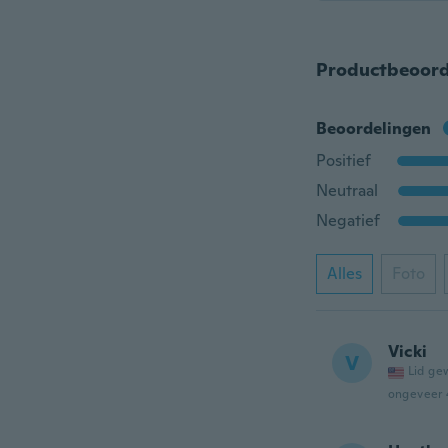
Productbeoord
Beoordelingen
Positief
Neutraal
Negatief
Alles
Foto
Vicki
V
Lid ge
ongeveer 