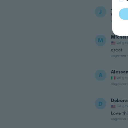
Julie
J
Lid ge
ongeveer 
Michel
M
Lid ge
great
ongeveer 
Alessa
A
Lid ge
ongeveer 
Debora
D
Lid ge
Love th
ongeveer 