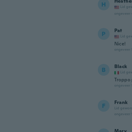
Heathe
H
Lid ge
ongeveer 
Pat
P
Lid ge
Nice!
ongeveer 
Black
B
Lid ge
Troppo 
ongeveer 
Frank
F
Lid gewor
ongeveer 
Mary