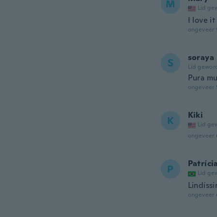
M
Lid ge
I love it
ongeveer 
soraya
S
Lid gewor
Pura mug
ongeveer 
Kiki
K
Lid ge
ongeveer 
Patríci
P
Lid ge
Lindíssi
ongeveer 