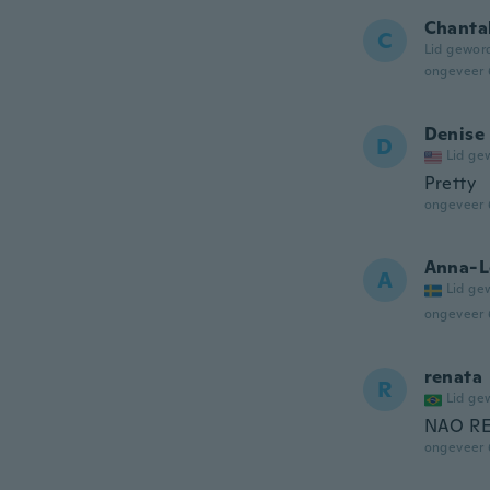
Chanta
C
Lid gewor
ongeveer 
Denise
D
Lid ge
Pretty
ongeveer 
Anna-L
A
Lid ge
ongeveer 
renata
R
Lid ge
NAO R
ongeveer 