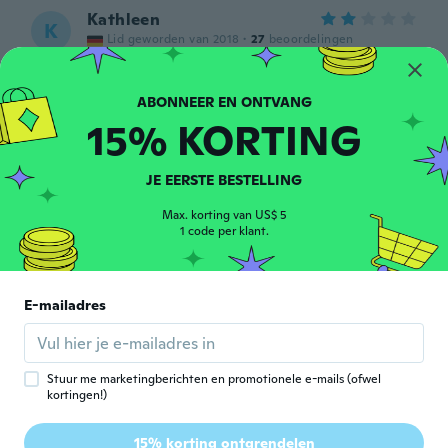
Kathleen
K
Lid geworden van 2018
·
27
beoordelingen
Die Lieferung erfolgte sehr schnell. Die
Ohrringe sind wirklich sehr groß, ich
dachte sie sind kleiner.
ongeveer 6 jaar geleden
15% KORTING
Rui
JE EERSTE BESTELLING
R
Lid geworden van 2018
·
39
beoordelingen
Max. korting van US$ 5
ongeveer 6 jaar geleden
1 code per klant.
Hélène
H
Lid geworden van
·
132
beoordelingen
·
9
uploads
E-mailadres
2015
Mauvaise qualité. On dirait qu elles sont
rouillées. Super déçue
ongeveer 6 jaar geleden
Stuur me marketingberichten en promotionele e-mails (ofwel
kortingen!)
Isis
I
15% korting ontgrendelen
Lid geworden van 2018
·
10
beoordelingen