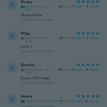
Grazy
G
Lid geworden van
·
22
beoordelingen
·
4
uploads
2017
Maravilhoso
ongeveer 6 jaar geleden
Olga
O
Lid geworden van
·
37
beoordelingen
·
1
uploads
2015
Love it
ongeveer 6 jaar geleden
Kerstin
K
Lid geworden van
·
93
beoordelingen
·
4
uploads
2014
Super Ohrringe!
ongeveer 6 jaar geleden
André
A
Lid geworden van 2019
·
8
beoordelingen
·
5
uploads
ongeveer 6 jaar geleden