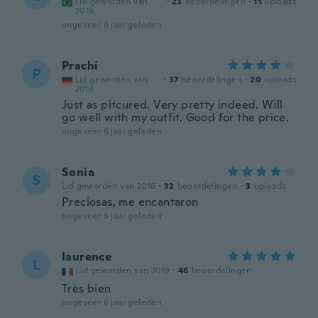
Lid geworden van
·
23
beoordelingen
·
11
uploads
2019
ongeveer 6 jaar geleden
Prachi
P
Lid geworden van
·
37
beoordelingen
·
20
uploads
2019
Just as pitcured. Very pretty indeed. Will
go well with my outfit. Good for the price.
ongeveer 6 jaar geleden
Sonia
S
Lid geworden van 2016
·
32
beoordelingen
·
3
uploads
Preciosas, me encantaron
ongeveer 6 jaar geleden
laurence
L
Lid geworden van 2019
·
46
beoordelingen
Très bien
ongeveer 6 jaar geleden