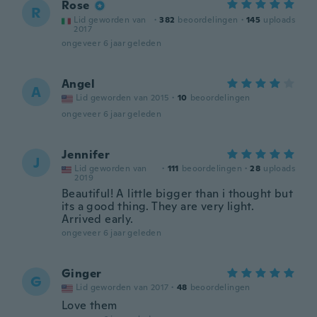
Rose
R
Lid geworden van
·
382
beoordelingen
·
145
uploads
2017
ongeveer 6 jaar geleden
Angel
A
Lid geworden van 2015
·
10
beoordelingen
ongeveer 6 jaar geleden
Jennifer
J
Lid geworden van
·
111
beoordelingen
·
28
uploads
2019
Beautiful! A little bigger than i thought but
its a good thing. They are very light.
Arrived early.
ongeveer 6 jaar geleden
Ginger
G
Lid geworden van 2017
·
48
beoordelingen
Love them