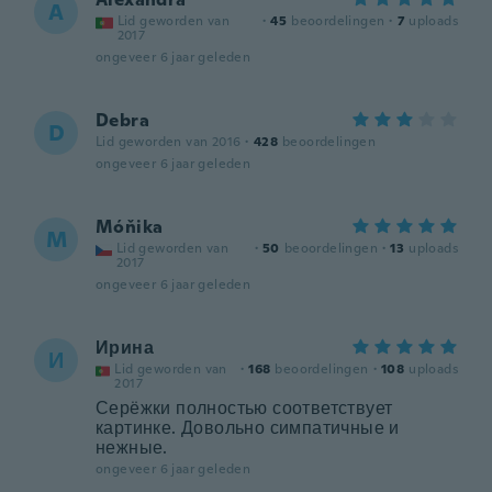
A
Lid geworden van
·
45
beoordelingen
·
7
uploads
2017
ongeveer 6 jaar geleden
Debra
D
Lid geworden van 2016
·
428
beoordelingen
ongeveer 6 jaar geleden
Móňika
M
Lid geworden van
·
50
beoordelingen
·
13
uploads
2017
ongeveer 6 jaar geleden
Ирина
И
Lid geworden van
·
168
beoordelingen
·
108
uploads
2017
Серёжки полностью соответствует
картинке. Довольно симпатичные и
нежные.
ongeveer 6 jaar geleden