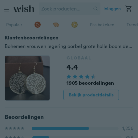
Inloggen
Populair
Pas bekeken
Trend
Klantenbeoordelingen
Bohemen vrouwen legering oorbel grote holle boom des levens multi-layer etnische saaie Poolse sieraden voor vrouwen
GLOBAAL
4.4
1905 beoordelingen
Bekijk productdetails
Beoordelingen
1,256
359