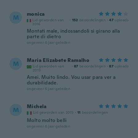
monica
M
Lid geworden van
·
152
beoordelingen
·
47
uploads
2016
Montati male, indossandoli si girano alla
parte di dietro
ongeveer 6 jaar geleden
Maria Elizabete Ramalho
M
Lid geworden van
·
87
beoordelingen
·
87
uploads
2019
Amei. Muito lindo. Vou usar para ver a
durabilidade.
ongeveer 6 jaar geleden
Michela
M
Lid geworden van 2015
·
11
beoordelingen
Molto molto belli
ongeveer 6 jaar geleden