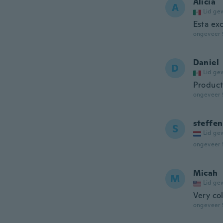
Alicia
A
Lid ge
Esta ex
ongeveer 
Daniel
D
Lid ge
Product
ongeveer 
steffen
S
Lid ge
ongeveer 
Micah
M
Lid ge
Very co
ongeveer 