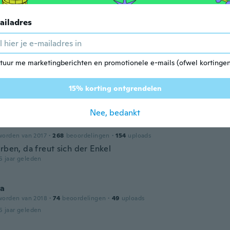
ailadres
worden van 2017
·
132
beoordelingen
5 jaar geleden
tuur me marketingberichten en promotionele e-mails (ofwel kortingen
a
worden van 2018
·
277
beoordelingen
·
5
uploads
15% korting ontgrendelen
5 jaar geleden
Nee, bedankt
worden van 2017
·
268
beoordelingen
·
154
uploads
rben, da freut sich der Enkel
5 jaar geleden
va
worden van 2018
·
74
beoordelingen
·
49
uploads
5 jaar geleden