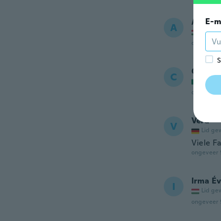
E-m
Anita
A
Lid ge
ongeveer 
S
Claudi
C
Lid ge
ongeveer 
Vera
V
Lid ge
Viele Fa
ongeveer 
Irma É
I
Lid ge
ongeveer 