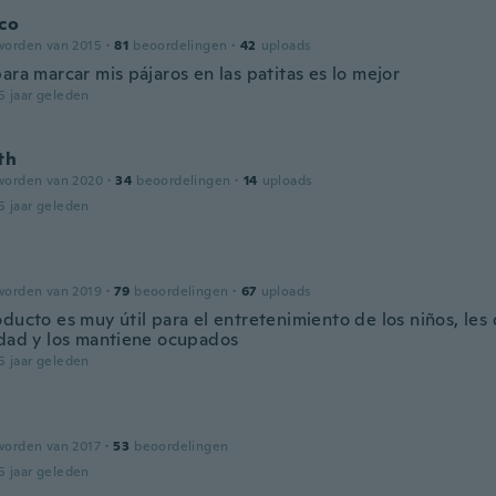
co
worden van 2015
·
81
beoordelingen
·
42
uploads
ara marcar mis pájaros en las patitas es lo mejor
5 jaar geleden
th
worden van 2020
·
34
beoordelingen
·
14
uploads
5 jaar geleden
worden van 2019
·
79
beoordelingen
·
67
uploads
ducto es muy útil para el entretenimiento de los niños, les 
idad y los mantiene ocupados
5 jaar geleden
worden van 2017
·
53
beoordelingen
5 jaar geleden