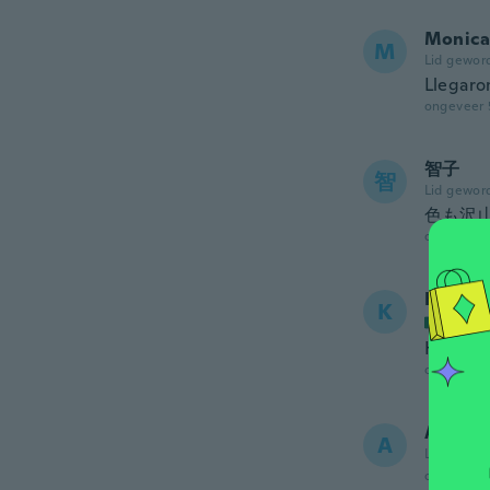
Monica
M
Lid gewor
Llegaro
ongeveer 
智子
智
Lid gewor
色も沢
ongeveer 
Karely
K
Lid ge
Habland
ongeveer 
Annie
A
Lid gewor
ongeveer 