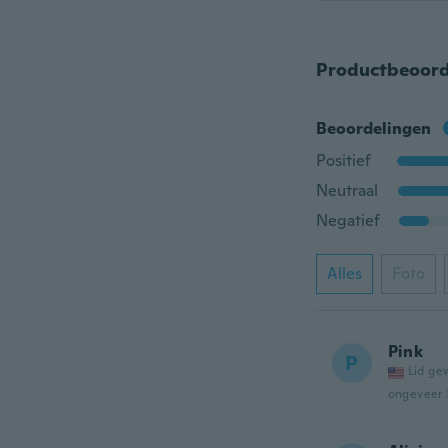
Productbeoord
Beoordelingen
Positief
Neutraal
Negatief
Alles
Foto
Pink
P
Lid ge
ongeveer 