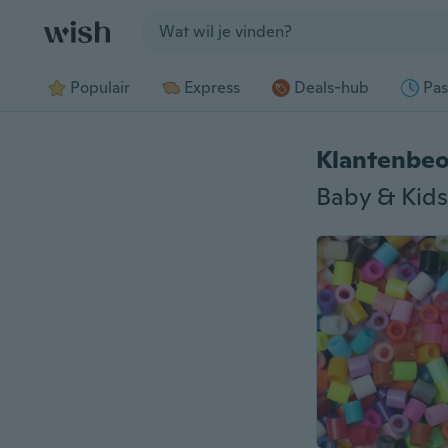
Jump to section
Populair
Express
Deals-hub
Pas
Klantenbeo