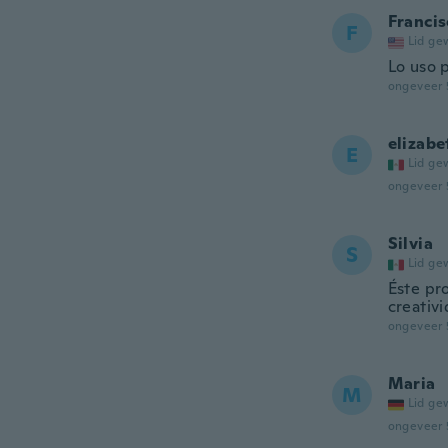
Francis
F
Lid ge
Lo uso p
ongeveer 
elizabe
E
Lid ge
ongeveer 
Silvia
S
Lid ge
Éste pro
creativ
ongeveer 
Maria
M
Lid ge
ongeveer 