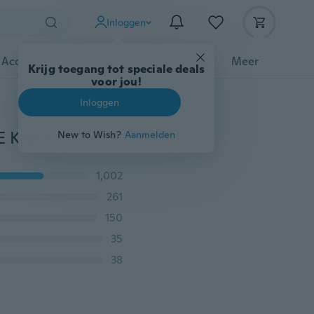
Inloggen
 Accessoires
Gadgets
Gereedschap
Meer
Krijg toegang tot speciale deals
voor jou!
Inloggen
Baby & Kids HAMA / PERLER kralen voor GEWELDIGE Kids Fun Craft 5 mm, 1000 stuks
New to Wish?
Aanmelden
1,002
261
150
35
38