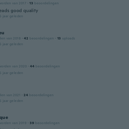
worden van 2017
·
13
beoordelingen
ads good quality
5 jaar geleden
eu
den van 2018
·
42
beoordelingen
·
13
uploads
5 jaar geleden
worden van 2020
·
44
beoordelingen
5 jaar geleden
den van 2021
·
24
beoordelingen
5 jaar geleden
que
worden van 2019
·
39
beoordelingen