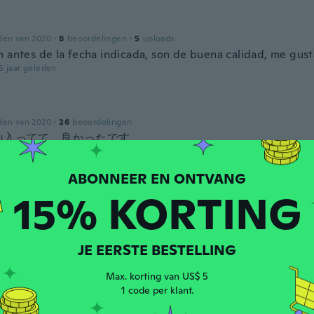
den van 2020
·
8
beoordelingen
·
5
uploads
n antes de la fecha indicada, son de buena calidad, me gust
5 jaar geleden
den van 2020
·
26
beoordelingen
山入ってて、良かったです。
5 jaar geleden
15% KORTING
worden van 2019
·
6
beoordelingen
·
5
uploads
o solo de los colores son muy bonitos, tiene mucha varied
5 jaar geleden
JE EERSTE BESTELLING
Max. korting van US$ 5
1 code per klant.
den van 2017
·
132
beoordelingen
·
17
uploads
5 jaar geleden