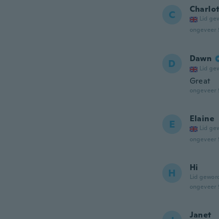
Charlo
C
Lid ge
ongeveer 
Dawn
D
Lid ge
Great
ongeveer 
Elaine
E
Lid ge
ongeveer 
Hi
H
Lid gewor
ongeveer 
Janet