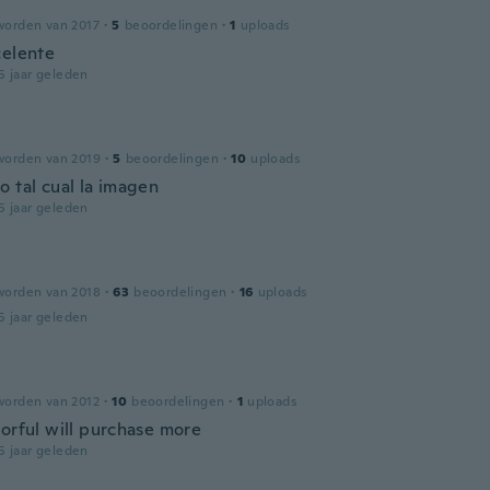
worden van 2017
·
5
beoordelingen
·
1
uploads
celente
5 jaar geleden
worden van 2019
·
5
beoordelingen
·
10
uploads
o tal cual la imagen
5 jaar geleden
worden van 2018
·
63
beoordelingen
·
16
uploads
5 jaar geleden
worden van 2012
·
10
beoordelingen
·
1
uploads
lorful will purchase more
5 jaar geleden