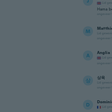
J
Lid ge
Hama be
ongeveer 
Matthi
M
Lid gewor
ongeveer 
Anglia
A
Lid ge
ongeveer 
상욱
상
Lid gewor
ongeveer 
Domini
D
Lid ge