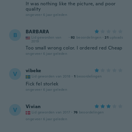
It was nothing like the picture, and poor
quality
ongeveer 6 jaar geleden
BARBARA
B
Lid geworden van
·
92
beoordelingen
·
21
uploads
2019
Too small wrong color. I ordered red Cheap
ongeveer 6 jaar geleden
vibeke
V
Lid geworden van 2018
·
1
beoordelingen
Fick fel storlek
ongeveer 6 jaar geleden
Vivian
V
Lid geworden van 2017
·
76
beoordelingen
ongeveer 6 jaar geleden