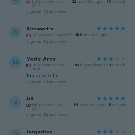
Lid geworden van
·
22
beoordelingen
·
10
uploads
2016
ongeveer 5 jaar geleden
Alessandro
A
Lid geworden van 2017
·
106
beoordelingen
ongeveer 5 jaar geleden
Marie-Ange
M
Lid geworden van
·
31
beoordelingen
·
1
uploads
2016
Tapis assez fin
ongeveer 5 jaar geleden
Jill
J
Lid geworden van
·
80
beoordelingen
·
8
uploads
2014
ongeveer 5 jaar geleden
Jacqueline