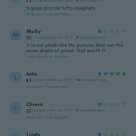
Lid geworden van 2019
·
3
beoordelingen
troppo piccola tutto sbagliato
ongeveer 6 jaar geleden
Molly
M
Lid geworden van 2016
·
2
beoordelingen
It is not plush like thr picture. And not the
same shade of green. Not worth it
ongeveer 6 jaar geleden
leila
L
Lid geworden van 2016
·
32
beoordelingen
ongeveer 7 jaar geleden
Chiara
C
Lid geworden van 2017
·
1
beoordelingen
ongeveer 7 jaar geleden
Linda