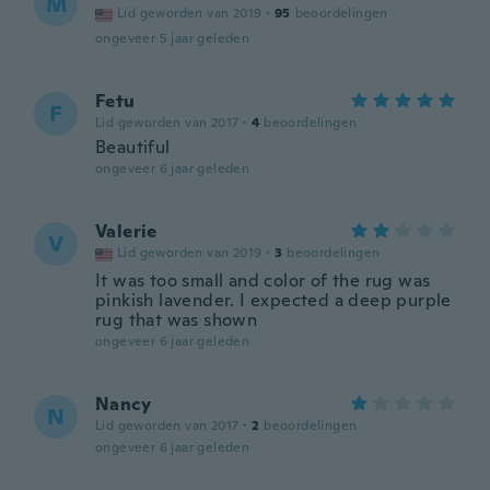
M
Lid geworden van 2019
·
95
beoordelingen
ongeveer 5 jaar geleden
Fetu
F
Lid geworden van 2017
·
4
beoordelingen
Beautiful
ongeveer 6 jaar geleden
Valerie
V
Lid geworden van 2019
·
3
beoordelingen
It was too small and color of the rug was
pinkish lavender. I expected a deep purple
rug that was shown
ongeveer 6 jaar geleden
Nancy
N
Lid geworden van 2017
·
2
beoordelingen
ongeveer 6 jaar geleden