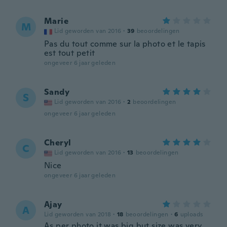
Marie
M
Lid geworden van 2016
·
39
beoordelingen
Pas du tout comme sur la photo et le tapis
est tout petit
ongeveer 6 jaar geleden
Sandy
S
Lid geworden van 2016
·
2
beoordelingen
ongeveer 6 jaar geleden
Cheryl
C
Lid geworden van 2016
·
13
beoordelingen
Nice
ongeveer 6 jaar geleden
Ajay
A
Lid geworden van 2018
·
18
beoordelingen
·
6
uploads
As per photo it was big but size was very