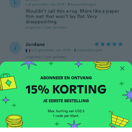
L
Lid geworden van 2018
·
1
beoordelingen
Wouldn’t call this a rug. More like a paper
thin mat that won’t lay flat. Very
disappointing.
ongeveer 7 jaar geleden
Jordane
J
Lid geworden van 2019
·
2
beoordelingen
ongeveer 7 jaar geleden
Sofia
S
Lid geworden van 2014
·
1
beoordelingen
15% KORTING
ongeveer 7 jaar geleden
JE EERSTE BESTELLING
Lore
L
Lid geworden van 2017
·
112
beoordelingen
·
7
uploads
Max. korting van US$ 5
ongeveer 7 jaar geleden
1 code per klant.
Elsia