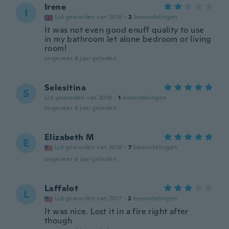
Irene
I
Lid geworden van 2016
·
2
beoordelingen
It was not even good enuff quality to use
in my bathroom let alone bedroom or living
room!
ongeveer 6 jaar geleden
Selesitina
S
Lid geworden van 2018
·
1
beoordelingen
ongeveer 6 jaar geleden
Elizabeth M
E
Lid geworden van 2018
·
7
beoordelingen
ongeveer 6 jaar geleden
Laffalot
L
Lid geworden van 2017
·
2
beoordelingen
It was nice. Lost it in a fire right after
though