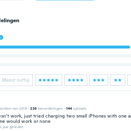
elingen
Meest nuttig
worden van 2018
·
226
beoordelingen
·
144
uploads
esn’t work, just tried charging two small iPhones with one 
one would work or none
5 jaar geleden