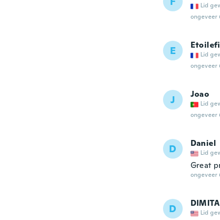
F
Lid ge
ongeveer 
Etoilef
E
Lid ge
ongeveer 
Joao
J
Lid ge
ongeveer 
Daniel
D
Lid ge
Great p
ongeveer 
DIMIT
D
Lid ge