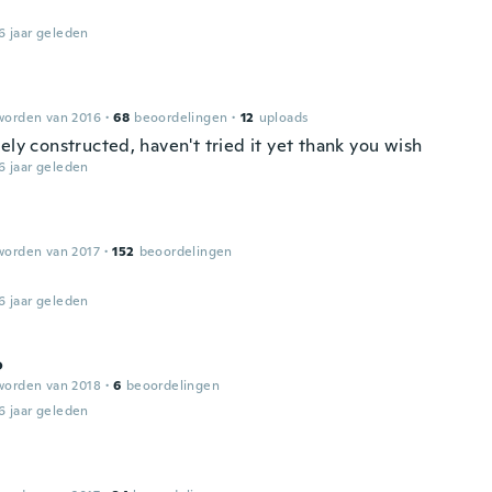
6 jaar geleden
worden van 2016
·
68
beoordelingen
·
12
uploads
ely constructed, haven't tried it yet thank you wish
6 jaar geleden
worden van 2017
·
152
beoordelingen
6 jaar geleden
o
worden van 2018
·
6
beoordelingen
6 jaar geleden