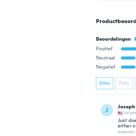
Productbeoord
Beoordelingen
Positief
Neutraal
Negatief
Alles
Foto
Joseph
J
Lid ge
Just do
either 
ongeveer 