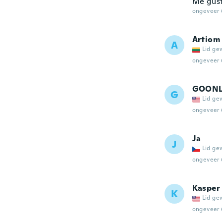
Me gust
ongeveer 
Artiom
A
Lid ge
ongeveer 
GOON
G
Lid ge
ongeveer 
Ja
J
Lid ge
ongeveer 
Kasper
K
Lid ge
ongeveer 