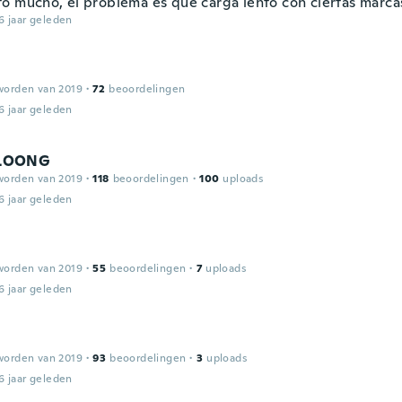
ó mucho, el problema es que carga lento con ciertas marca
6 jaar geleden
worden van 2019
·
72
beoordelingen
6 jaar geleden
LOONG
worden van 2019
·
118
beoordelingen
·
100
uploads
6 jaar geleden
worden van 2019
·
55
beoordelingen
·
7
uploads
6 jaar geleden
worden van 2019
·
93
beoordelingen
·
3
uploads
6 jaar geleden