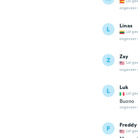
Lid ge
ongeveer 
Linas
L
Lid ge
ongeveer 
Zay
Z
Lid ge
ongeveer 
Luk
L
Lid ge
Buono
ongeveer 
Freddy
F
Lid ge