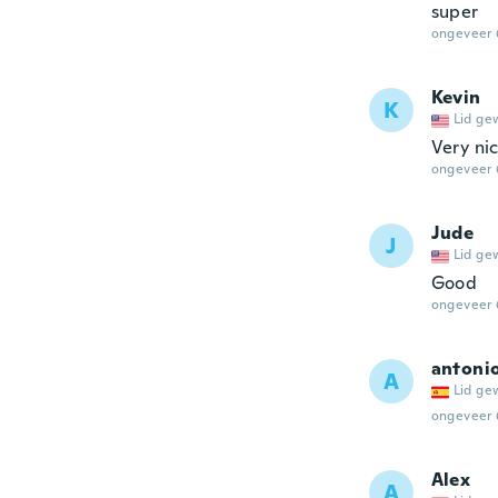
super
ongeveer 
Kevin
K
Lid ge
Very nic
ongeveer 
Jude
J
Lid ge
Good
ongeveer 
antoni
A
Lid ge
ongeveer 
Alex
A