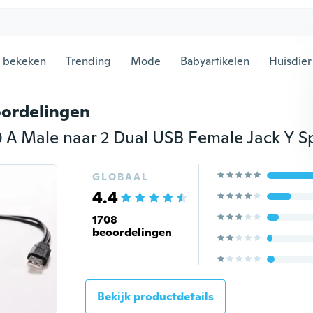
 bekeken
Trending
Mode
Babyartikelen
Huisdier
ordelingen
GLOBAAL
4.4
1708
beoordelingen
Bekijk productdetails