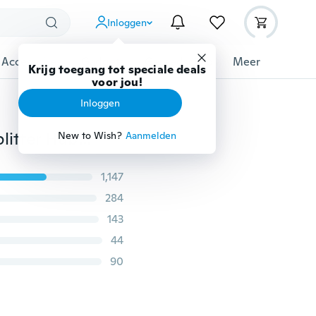
Inloggen
 Accessoires
Gadgets
Gereedschap
Meer
Krijg toegang tot speciale deals
voor jou!
Inloggen
KIJK USB 2.0 A Male naar 2 Dual USB Female Jack Y Splitter Hub Netsnoer Adapterkabel LEAF
New to Wish?
Aanmelden
1,147
284
143
44
90