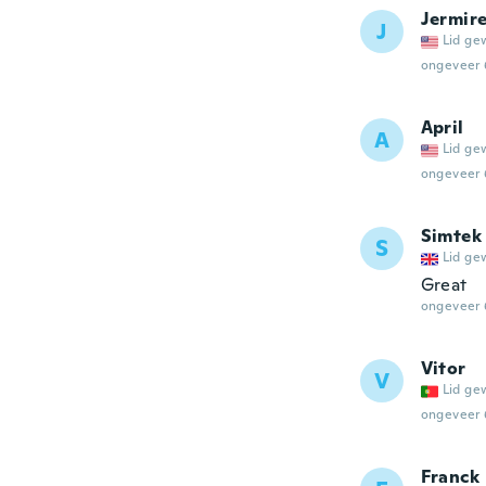
Jermir
J
Lid ge
ongeveer 
April
A
Lid ge
ongeveer 
Simtek
S
Lid ge
Great
ongeveer 
Vitor
V
Lid ge
ongeveer 
Franck