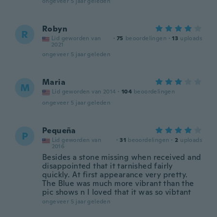
ongeveer 5 jaar geleden
Robyn
R
Lid geworden van
·
75
beoordelingen
·
13
uploads
2021
ongeveer 5 jaar geleden
Maria
M
Lid geworden van 2014
·
104
beoordelingen
ongeveer 5 jaar geleden
Pequeña
P
Lid geworden van
·
31
beoordelingen
·
2
uploads
2016
Besides a stone missing when received and
disappointed that it tarnished fairly
quickly. At first appearance very pretty.
The Blue was much more vibrant than the
pic shows n I loved that it was so vibtant
ongeveer 5 jaar geleden