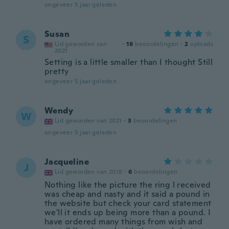
ongeveer 5 jaar geleden
Susan
S
Lid geworden van
·
18
beoordelingen
·
2
uploads
2021
Setting is a little smaller than I thought Still
pretty
ongeveer 5 jaar geleden
Wendy
W
Lid geworden van 2021
·
3
beoordelingen
ongeveer 5 jaar geleden
Jacqueline
J
Lid geworden van 2018
·
6
beoordelingen
Nothing like the picture the ring l received
was cheap and nasty and it said a pound in
the website but check your card statement
we'll it ends up being more than a pound. I
have ordered many things from wish and