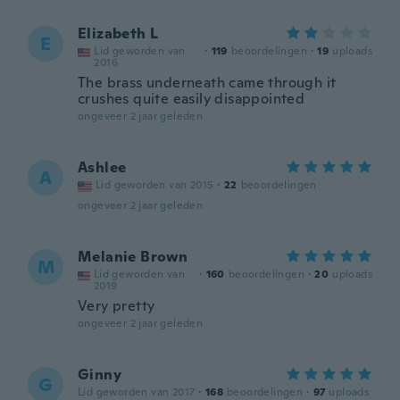
Elizabeth L
E
Lid geworden van
·
119
beoordelingen
·
19
uploads
2016
The brass underneath came through it
crushes quite easily disappointed
ongeveer 2 jaar geleden
Ashlee
A
Lid geworden van 2015
·
22
beoordelingen
ongeveer 2 jaar geleden
Melanie Brown
M
Lid geworden van
·
160
beoordelingen
·
20
uploads
2019
Very pretty
ongeveer 2 jaar geleden
Ginny
G
Lid geworden van 2017
·
168
beoordelingen
·
97
uploads