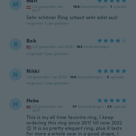
mari
M
Lid geworden van
·
106
beoordelingen
·
1
uploads
2017
Sehr schöner Ring schaut sehr edel aus!
ongeveer 3 jaar geleden
Bob
B
Lid geworden van 2020
·
162
beoordelingen
ongeveer 3 jaar geleden
Nikki
N
Lid geworden van 2022
·
138
beoordelingen
·
5
uploads
ongeveer 3 jaar geleden
Heba
H
Lid geworden van
·
37
beoordelingen
·
25
uploads
2017
This is my all time favorite ring, I keep
ordering this ring since 2017 till now 2022
😊 It is so pretty elegant ring, plus it lasts
for more a whole year in a good shape, I