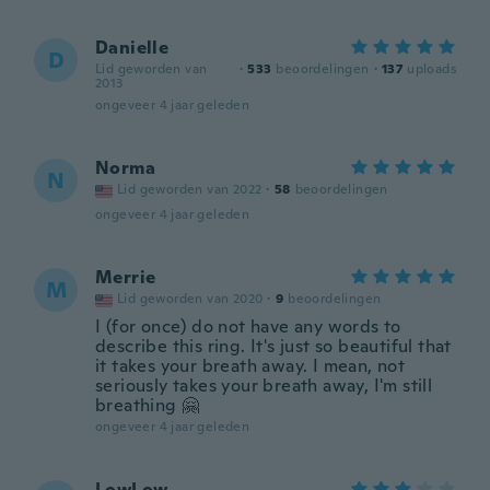
Danielle
D
Lid geworden van
·
533
beoordelingen
·
137
uploads
2013
ongeveer 4 jaar geleden
Norma
N
Lid geworden van 2022
·
58
beoordelingen
ongeveer 4 jaar geleden
Merrie
M
Lid geworden van 2020
·
9
beoordelingen
I (for once) do not have any words to
describe this ring. It's just so beautiful that
it takes your breath away. I mean, not
seriously takes your breath away, I'm still
breathing 🤗
ongeveer 4 jaar geleden
LowLow