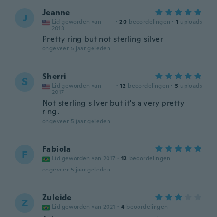
Jeanne
J
Lid geworden van
·
20
beoordelingen
·
1
uploads
2018
Pretty ring but not sterling silver
ongeveer 5 jaar geleden
Sherri
S
Lid geworden van
·
12
beoordelingen
·
3
uploads
2017
Not sterling silver but it's a very pretty
ring.
ongeveer 5 jaar geleden
Fabiola
F
Lid geworden van 2017
·
12
beoordelingen
ongeveer 5 jaar geleden
Zuleide
Z
Lid geworden van 2021
·
4
beoordelingen