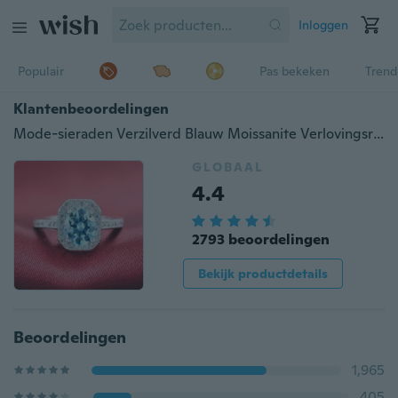
Inloggen
Populair
Pas bekeken
Trend
Klantenbeoordelingen
Mode-sieraden Verzilverd Blauw Moissanite Verlovingsring Mode-sieradensets voor dames
GLOBAAL
4.4
2793 beoordelingen
Bekijk productdetails
Beoordelingen
1,965
405