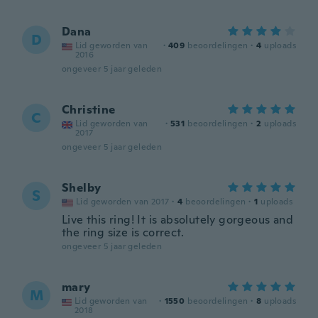
Dana
D
Lid geworden van
·
409
beoordelingen
·
4
uploads
2016
ongeveer 5 jaar geleden
Christine
C
Lid geworden van
·
531
beoordelingen
·
2
uploads
2017
ongeveer 5 jaar geleden
Shelby
S
Lid geworden van 2017
·
4
beoordelingen
·
1
uploads
Live this ring! It is absolutely gorgeous and
the ring size is correct.
ongeveer 5 jaar geleden
mary
M
Lid geworden van
·
1550
beoordelingen
·
8
uploads
2018