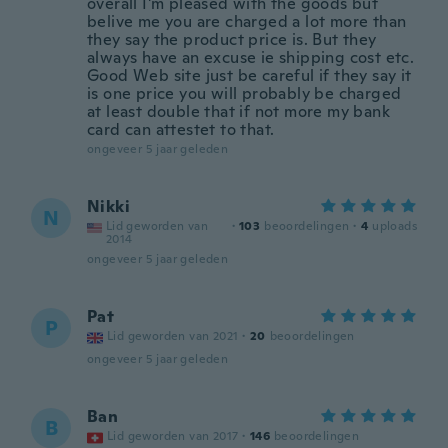
overall I'm pleased with the goods but
belive me you are charged a lot more than
they say the product price is. But they
always have an excuse ie shipping cost etc.
Good Web site just be careful if they say it
is one price you will probably be charged
at least double that if not more my bank
card can attestet to that.
ongeveer 5 jaar geleden
Nikki
N
Lid geworden van
·
103
beoordelingen
·
4
uploads
2014
ongeveer 5 jaar geleden
Pat
P
Lid geworden van 2021
·
20
beoordelingen
ongeveer 5 jaar geleden
Ban
B
Lid geworden van 2017
·
146
beoordelingen