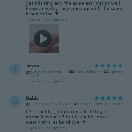
get this ring and the same earrings as well,
hope someday they come up with the same
bracelet too 💖
ongeveer 3 jaar geleden
Jayne
J
Lid geworden van
·
122
beoordelingen
·
22
uploads
2019
ongeveer 3 jaar geleden
Debbi
D
Lid geworden van 2019
·
4
beoordelingen
·
1
uploads
It's beautiful, it may run a little big, I
normally wear a 7 but it is a bit loose. I
wear a smaller band over it
ongeveer 3 jaar geleden