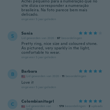
Achei pequeno para a numeração que no
site dizia corresponder a numeração
brasileira. Na foto parece bem mais
delicado.
ongeveer 5 jaar geleden
Sonia
S
Lid geworden van 2020
·
97
beoordelingen
Pretty ring, nice size and coloured stone.
As pictured, very sparkly in the light,
comfortable to wear.
ongeveer 5 jaar geleden
Barbara
B
Lid geworden van 2020
·
11
beoordelingen
Love it
ongeveer 5 jaar geleden
Colombianitagrl
C
Lid geworden van
·
179
beoordelingen
·
2
uploads
2016