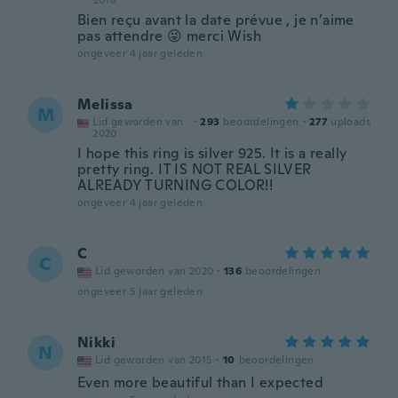
2018
Bien reçu avant la date prévue , je n’aime
pas attendre 😜 merci Wish
ongeveer 4 jaar geleden
Melissa
M
Lid geworden van
·
293
beoordelingen
·
277
uploads
2020
I hope this ring is silver 925. It is a really
pretty ring. IT IS NOT REAL SILVER
ALREADY TURNING COLOR!!
ongeveer 4 jaar geleden
C
C
Lid geworden van 2020
·
136
beoordelingen
ongeveer 5 jaar geleden
Nikki
N
Lid geworden van 2015
·
10
beoordelingen
Even more beautiful than I expected