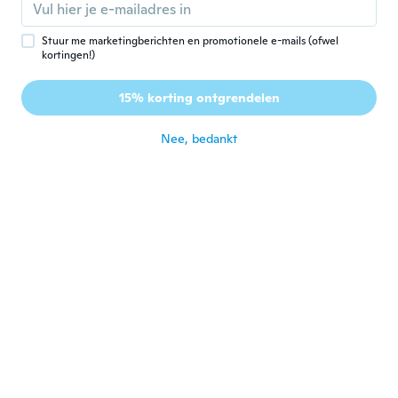
ongeveer 5 jaar geleden
Stuur me marketingberichten en promotionele e-mails (ofwel
Γιώτα
kortingen!)
Γ
Lid geworden van
·
11
beoordelingen
·
4
uploads
2021
15% korting ontgrendelen
Πολύ όμορφο
ongeveer 5 jaar geleden
Nee, bedankt
Stacie
S
Lid geworden van
·
223
beoordelingen
·
242
uploads
2017
Very pretty. Fits true to size.
ongeveer 5 jaar geleden
JoAnn
J
Lid geworden van
·
899
beoordelingen
·
831
uploads