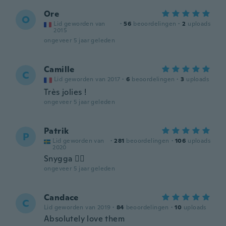
Ore
O
Lid geworden van
·
56
beoordelingen
·
2
uploads
2015
ongeveer 5 jaar geleden
Camille
C
Lid geworden van 2017
·
6
beoordelingen
·
3
uploads
Très jolies !
ongeveer 5 jaar geleden
Patrik
P
Lid geworden van
·
281
beoordelingen
·
106
uploads
2020
Snygga 👌🏻
ongeveer 5 jaar geleden
Candace
C
Lid geworden van 2019
·
84
beoordelingen
·
10
uploads
Absolutely love them