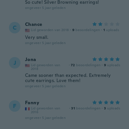
So cute! Silver Browning earrings!
ongeveer 5 jaar geleden
Chance
C
Lid geworden van 2018
·
9
beoordelingen
·
1
uploads
Very small.
ongeveer 5 jaar geleden
Jona
J
Lid geworden van
·
72
beoordelingen
·
9
uploads
2018
Came sooner than expected. Extremely
cute earrings. Love them!
ongeveer 5 jaar geleden
Fanny
F
Lid geworden van
·
31
beoordelingen
·
3
uploads
2016
ongeveer 5 jaar geleden