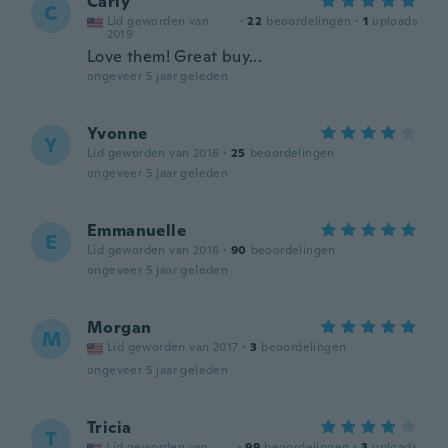
Carly
C
Lid geworden van
·
22
beoordelingen
·
1
uploads
2019
Love them! Great buy...
ongeveer 5 jaar geleden
Yvonne
Y
Lid geworden van 2016
·
25
beoordelingen
ongeveer 5 jaar geleden
Emmanuelle
E
Lid geworden van 2016
·
90
beoordelingen
ongeveer 5 jaar geleden
Morgan
M
Lid geworden van 2017
·
3
beoordelingen
ongeveer 5 jaar geleden
Tricia
T
Lid geworden van
·
99
beoordelingen
·
3
uploads