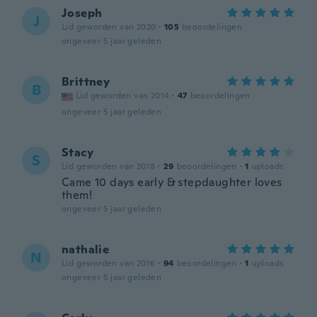
Joseph
J
Lid geworden van 2020
·
105
beoordelingen
ongeveer 5 jaar geleden
Brittney
B
Lid geworden van 2014
·
47
beoordelingen
ongeveer 5 jaar geleden
Stacy
S
Lid geworden van 2018
·
29
beoordelingen
·
1
uploads
Came 10 days early & stepdaughter loves
them!
ongeveer 5 jaar geleden
nathalie
N
Lid geworden van 2016
·
94
beoordelingen
·
1
uploads
ongeveer 5 jaar geleden