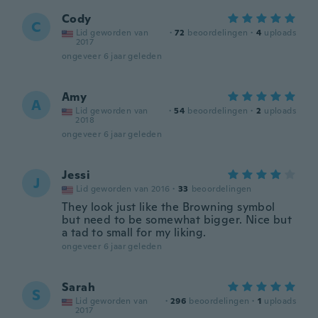
Cody
C
Lid geworden van
·
72
beoordelingen
·
4
uploads
2017
ongeveer 6 jaar geleden
Amy
A
Lid geworden van
·
54
beoordelingen
·
2
uploads
2018
ongeveer 6 jaar geleden
Jessi
J
Lid geworden van 2016
·
33
beoordelingen
They look just like the Browning symbol
but need to be somewhat bigger. Nice but
a tad to small for my liking.
ongeveer 6 jaar geleden
Sarah
S
Lid geworden van
·
296
beoordelingen
·
1
uploads
2017