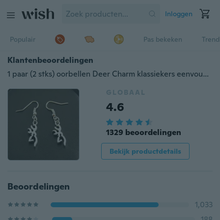
Inloggen
Populair
Pas bekeken
Trend
Klantenbeoordelingen
1 paar (2 stks) oorbellen Deer Charm klassiekers eenvoud primaire kleur handgemaakte DIY sieraden accessoire E168
GLOBAAL
4.6
1329 beoordelingen
Bekijk productdetails
Beoordelingen
1,033
188