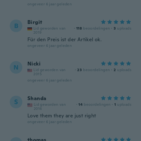
ongeveer 6 jaar geleden
Birgit
B
Lid geworden van
·
118
beoordelingen
·
3
uploads
2019
Für den Preis ist der Artikel ok.
ongeveer 6 jaar geleden
Nicki
N
Lid geworden van
·
23
beoordelingen
·
2
uploads
2015
ongeveer 6 jaar geleden
Shanda
S
Lid geworden van
·
14
beoordelingen
·
1
uploads
2016
Love them they are just right
ongeveer 6 jaar geleden
thomas