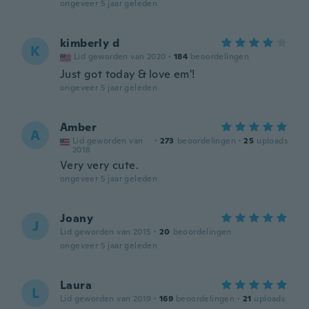
ongeveer 5 jaar geleden
kimberly d
K
Lid geworden van 2020
·
184
beoordelingen
Just got today & love em'!
ongeveer 5 jaar geleden
Amber
A
Lid geworden van
·
273
beoordelingen
·
25
uploads
2018
Very very cute.
ongeveer 5 jaar geleden
Joany
J
Lid geworden van 2015
·
20
beoordelingen
ongeveer 5 jaar geleden
Laura
L
Lid geworden van 2019
·
169
beoordelingen
·
21
uploads