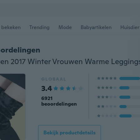
 bekeken
Trending
Mode
Babyartikelen
Huisdier
ordelingen
GLOBAAL
3.4
6921
beoordelingen
Bekijk productdetails