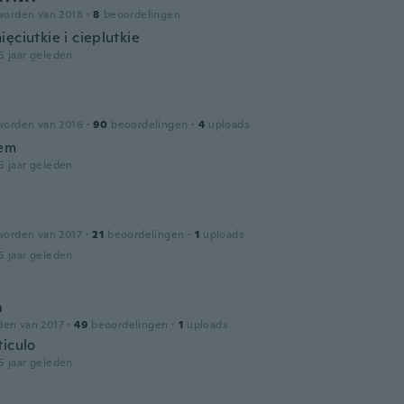
worden van 2018
·
8
beoordelingen
ęciutkie i cieplutkie
5 jaar geleden
worden van 2016
·
90
beoordelingen
·
4
uploads
hem
5 jaar geleden
worden van 2017
·
21
beoordelingen
·
1
uploads
5 jaar geleden
m
den van 2017
·
49
beoordelingen
·
1
uploads
ticulo
5 jaar geleden