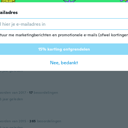
6 jaar geleden
ailadres
s
worden van 2017
·
28
beoordelingen
·
1
uploads
ect
tuur me marketingberichten en promotionele e-mails (ofwel kortingen
6 jaar geleden
15% korting ontgrendelen
i
worden van 2016
·
83
beoordelingen
·
108
uploads
Nee, bedankt
 small
6 jaar geleden
worden van 2017
·
17
beoordelingen
6 jaar geleden
worden van 2015
·
265
beoordelingen
6 jaar geleden