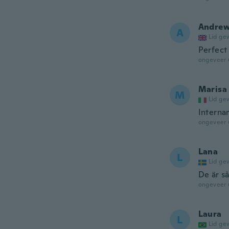
Andre
A
Lid ge
Perfect 
ongeveer 
Marisa
M
Lid ge
Interna
ongeveer 
Lana
L
Lid ge
De är s
ongeveer 
Laura
L
Lid ge