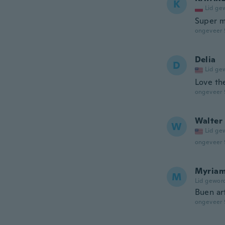
K
Lid ge
Super mi
ongeveer 
Delia
D
Lid ge
Love t
ongeveer 
Walter
W
Lid ge
ongeveer 
Myria
M
Lid gewor
Buen ar
ongeveer 