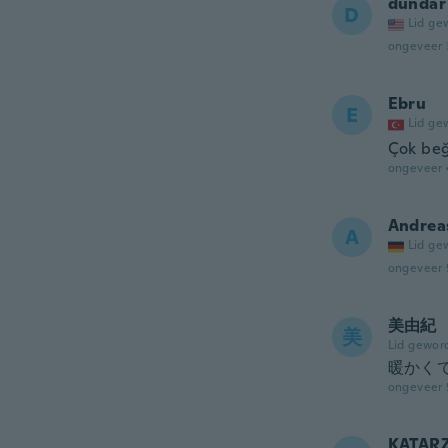
dundar
D
Lid ge
ongeveer 
Ebru
E
Lid ge
Çok be
ongeveer 
Andrea
A
Lid ge
ongeveer 
美由紀
美
Lid gewor
暖かく
ongeveer 
KATAR