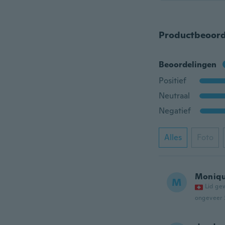
Productbeoord
Beoordelingen
Positief
Neutraal
Negatief
Alles
Foto
Moniq
M
Lid ge
ongeveer 