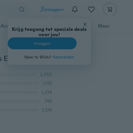
Inloggen
 Accessoires
Gadgets
Gereedschap
Meer
Krijg toegang tot speciale deals
voor jou!
Inloggen
S-XL 8 Kleuren 2017 Winter Vrouwen Warme Leggings Elastische Hoge Taille Plus Fluwelen Faux Dikke Slanke Stretch Dikke Broek Vrouwelijke
New to Wish?
Aanmelden
2,450
1,115
1,234
748
1,374