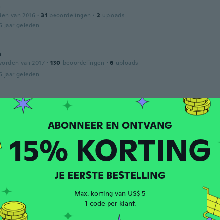
a
den van 2016
·
31
beoordelingen
·
2
uploads
6 jaar geleden
n
worden van 2017
·
130
beoordelingen
·
6
uploads
6 jaar geleden
r
worden van 2015
·
44
beoordelingen
6 jaar geleden
15% KORTING
worden van 2018
·
10
beoordelingen
6 jaar geleden
JE EERSTE BESTELLING
Max. korting van US$ 5
1 code per klant.
worden van 2018
·
10
beoordelingen