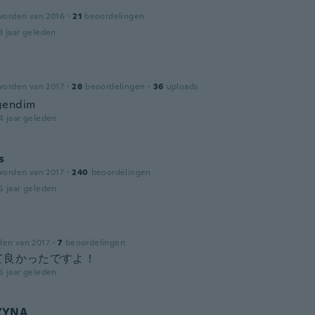
worden van 2016
·
21
beoordelingen
3 jaar geleden
worden van 2017
·
28
beoordelingen
·
36
uploads
ğendim
4 jaar geleden
s
worden van 2017
·
240
beoordelingen
5 jaar geleden
den van 2017
·
7
beoordelingen
て良かったですよ！
5 jaar geleden
ZYNA