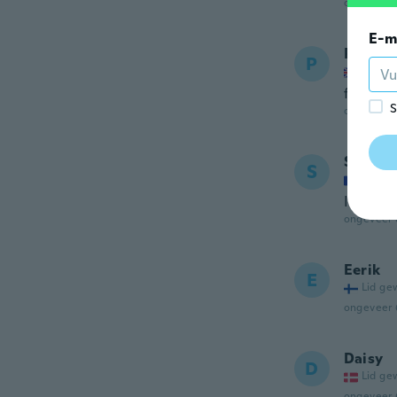
ongeveer 
E-m
Princes
P
Lid ge
fit perf
S
ongeveer 
Shamm
S
Lid ge
It’s too
ongeveer 
Eerik
E
Lid ge
ongeveer 
Daisy
D
Lid ge
ongeveer 