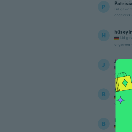
Patrici
P
Lid gewor
ongeveer 
hüseyi
H
Lid ge
ongeveer 
Jennife
J
Lid ge
ongeveer 
Bianca
B
Lid ge
ongeveer 
Bianca
B
Lid ge