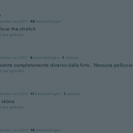
w
worden van 2017
·
40
beoordelingen
love the stretch
6 jaar geleden
worden van 2017
·
6
beoordelingen
·
1
uploads
mente completamente diverso dalla foto.. Nessuna pelliccia
6 jaar geleden
worden van 2015
·
11
beoordelingen
·
1
uploads
å sköna
6 jaar geleden
worden van 2014
·
10
beoordelingen