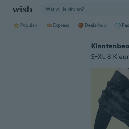
Jump to section
Populair
Express
Deals-hub
Pas
Klantenbeo