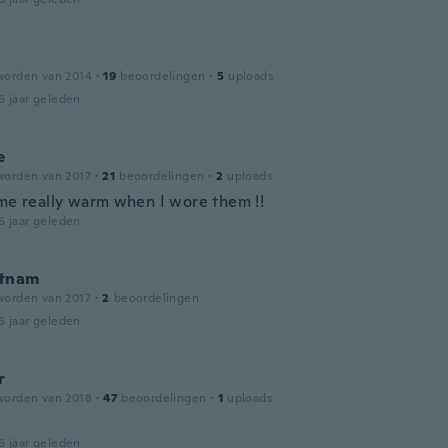
worden van 2014
·
19
beoordelingen
·
5
uploads
6 jaar geleden
e
worden van 2017
·
21
beoordelingen
·
2
uploads
 me really warm when I wore them !!
6 jaar geleden
tnam
worden van 2017
·
2
beoordelingen
6 jaar geleden
r
worden van 2018
·
47
beoordelingen
·
1
uploads
6 jaar geleden