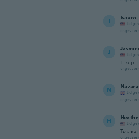
Isaura
I
Lid ge
ongeveer 
Jasmin
J
Lid ge
It kept
ongeveer 
Navara
N
Lid ge
ongeveer 
Heathe
H
Lid ge
To small
ongeveer 