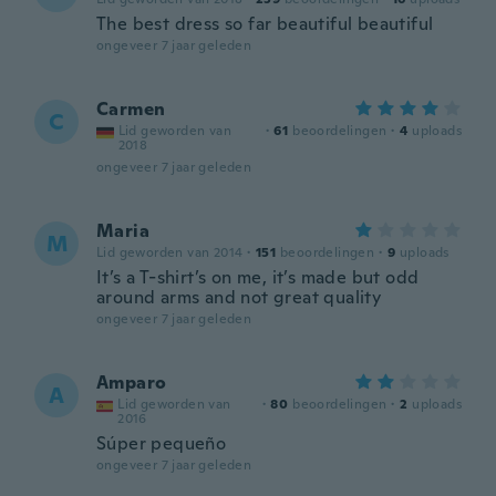
The best dress so far beautiful beautiful
ongeveer 7 jaar geleden
Carmen
C
Lid geworden van
·
61
beoordelingen
·
4
uploads
2018
ongeveer 7 jaar geleden
Maria
M
Lid geworden van 2014
·
151
beoordelingen
·
9
uploads
It’s a T-shirt’s on me, it’s made but odd
around arms and not great quality
ongeveer 7 jaar geleden
Amparo
A
Lid geworden van
·
80
beoordelingen
·
2
uploads
2016
Súper pequeño
ongeveer 7 jaar geleden