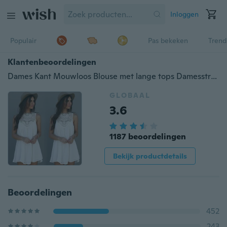
Inloggen
Populair
Pas bekeken
Trend
Klantenbeoordelingen
Dames Kant Mouwloos Blouse met lange tops Damesstrand BOHO Mini-jurk 6-16
GLOBAAL
3.6
1187 beoordelingen
Bekijk productdetails
Beoordelingen
452
243