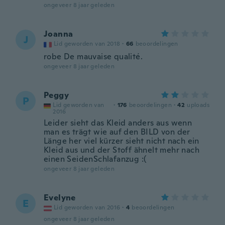
ongeveer 8 jaar geleden
Joanna
J
Lid geworden van 2018
·
66
beoordelingen
robe De mauvaise qualité.
ongeveer 8 jaar geleden
Peggy
P
Lid geworden van
·
176
beoordelingen
·
42
uploads
2016
Leider sieht das Kleid anders aus wenn
man es trägt wie auf den BILD von der
Länge her viel kürzer sieht nicht nach ein
Kleid aus und der Stoff ähnelt mehr nach
einen SeidenSchlafanzug :(
ongeveer 8 jaar geleden
Evelyne
E
Lid geworden van 2016
·
4
beoordelingen
ongeveer 8 jaar geleden