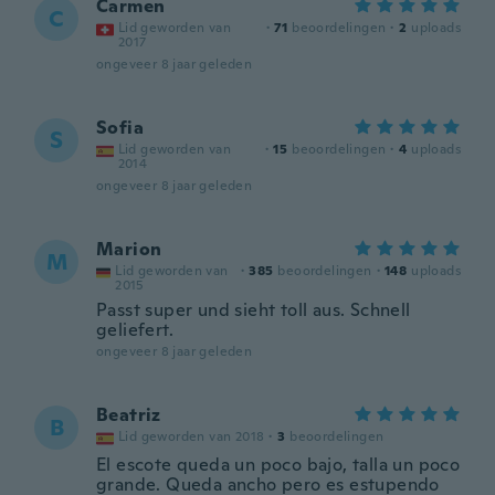
Carmen
C
Lid geworden van
·
71
beoordelingen
·
2
uploads
2017
ongeveer 8 jaar geleden
Sofia
S
Lid geworden van
·
15
beoordelingen
·
4
uploads
2014
ongeveer 8 jaar geleden
Marion
M
Lid geworden van
·
385
beoordelingen
·
148
uploads
2015
Passt super und sieht toll aus. Schnell
geliefert.
ongeveer 8 jaar geleden
Beatriz
B
Lid geworden van 2018
·
3
beoordelingen
El escote queda un poco bajo, talla un poco
grande. Queda ancho pero es estupendo