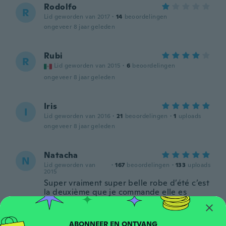
Rodolfo
R
Lid geworden van 2017
·
14
beoordelingen
ongeveer 8 jaar geleden
Rubi
R
Lid geworden van 2015
·
6
beoordelingen
ongeveer 8 jaar geleden
Iris
I
Lid geworden van 2016
·
21
beoordelingen
·
1
uploads
ongeveer 8 jaar geleden
Natacha
N
Lid geworden van
·
167
beoordelingen
·
133
uploads
2015
Super vraiment super belle robe d’été c’est
la deuxième que je commande elle es
parfaite le tissus est léger je l’adore
ongeveer 8 jaar geleden