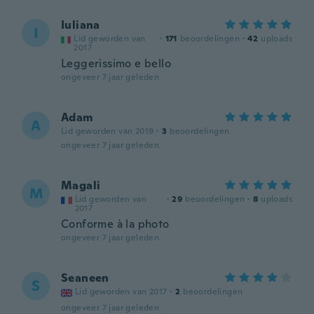
Iuliana
I
Lid geworden van
·
171
beoordelingen
·
42
uploads
2017
Leggerissimo e bello
ongeveer 7 jaar geleden
Adam
A
Lid geworden van 2019
·
3
beoordelingen
ongeveer 7 jaar geleden
Magali
M
Lid geworden van
·
29
beoordelingen
·
8
uploads
2017
Conforme à la photo
ongeveer 7 jaar geleden
Seaneen
S
Lid geworden van 2017
·
2
beoordelingen
ongeveer 7 jaar geleden