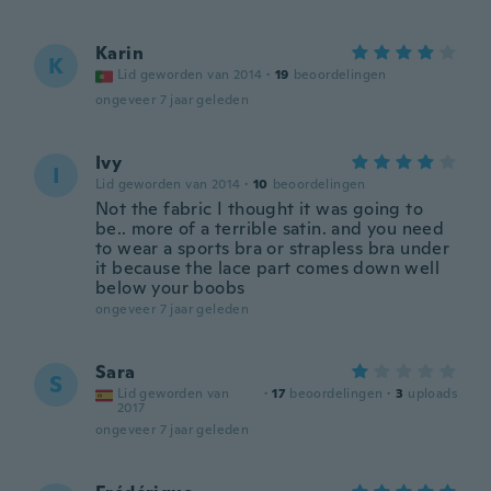
Karin
K
Lid geworden van 2014
·
19
beoordelingen
ongeveer 7 jaar geleden
Ivy
I
Lid geworden van 2014
·
10
beoordelingen
Not the fabric I thought it was going to
be.. more of a terrible satin. and you need
to wear a sports bra or strapless bra under
it because the lace part comes down well
below your boobs
ongeveer 7 jaar geleden
Sara
S
Lid geworden van
·
17
beoordelingen
·
3
uploads
2017
ongeveer 7 jaar geleden