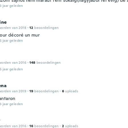
iszont sajnos nem maradt fent sokáig(nagyjából fél évig) de
6 jaar geleden
ine
worden van 2018
·
12
beoordelingen
our décoré un mur
6 jaar geleden
worden van 2016
·
148
beoordelingen
6 jaar geleden
ena
worden van 2019
·
19
beoordelingen
·
6
uploads
antaron
6 jaar geleden
r
worden van 2016
·
16
beoordelingen
·
2
uploads