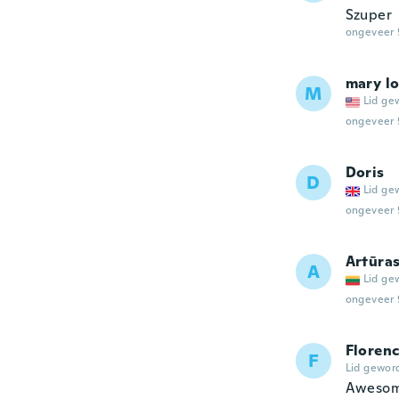
Szuper
ongeveer 
mary l
M
Lid ge
ongeveer 
Doris
D
Lid ge
ongeveer 
Artūra
A
Lid ge
ongeveer 
Floren
F
Lid gewor
Awesom