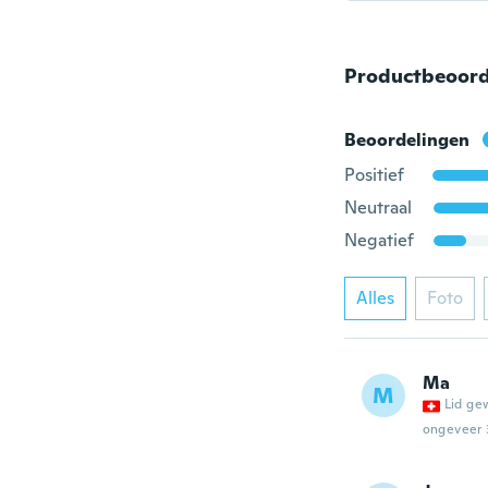
Productbeoord
Beoordelingen
Positief
Neutraal
Negatief
Alles
Foto
Ma
M
Lid ge
ongeveer 