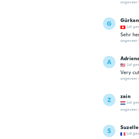
ongeveer 
Gürkan
G
Lid ge
Sehr he
ongeveer 
Adrien
A
Lid ge
Very cu
ongeveer 
zain
Z
Lid ge
ongeveer 
Suzelle
S
Lid ge