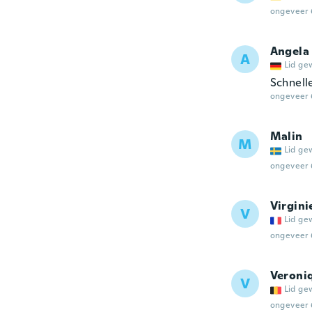
ongeveer 
Angela
A
Lid ge
Schnell
ongeveer 
Malin
M
Lid ge
ongeveer 
Virgini
V
Lid ge
ongeveer 
Veroni
V
Lid ge
ongeveer 