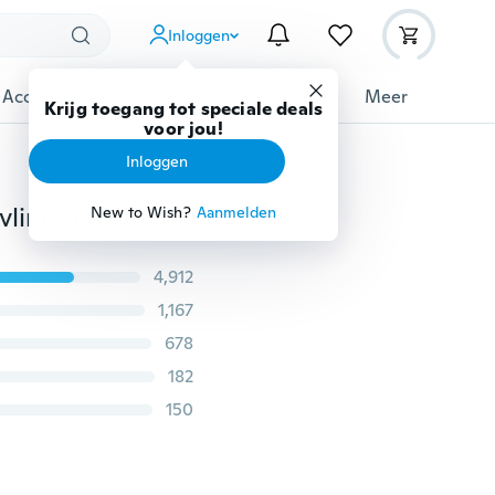
Inloggen
 Accessoires
Gadgets
Gereedschap
Meer
Krijg toegang tot speciale deals
voor jou!
Inloggen
12 stks mode-accessoires 3d pvc magneet vlinder diy vlinder art decal muurschildering stickers woondecoratie
New to Wish?
Aanmelden
4,912
1,167
678
182
150