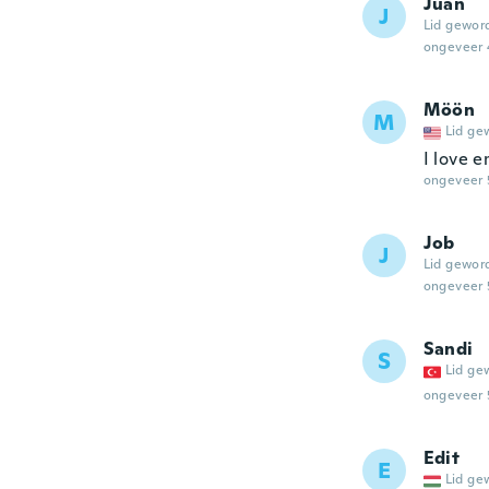
Juan
J
Lid gewor
ongeveer 
Möön
M
Lid ge
I love 
ongeveer 
Job
J
Lid gewor
ongeveer 
Sandi
S
Lid ge
ongeveer 
Edit
E
Lid ge