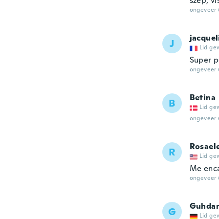
szép, v
ongeveer 
jacquel
J
Lid ge
Super p
ongeveer 
Betina
B
Lid ge
ongeveer 
Rosael
R
Lid ge
Me enc
ongeveer 
Guhda
G
Lid ge