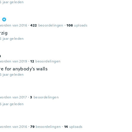
5 jaar geleden
worden van 2016
·
422
beoordelingen
·
106
uploads
rzig
5 jaar geleden
a
worden van 2019
·
12
beoordelingen
te for anybody's walls
6 jaar geleden
worden van 2017
·
3
beoordelingen
6 jaar geleden
worden van 2016
·
79
beoordelingen
·
14
uploads