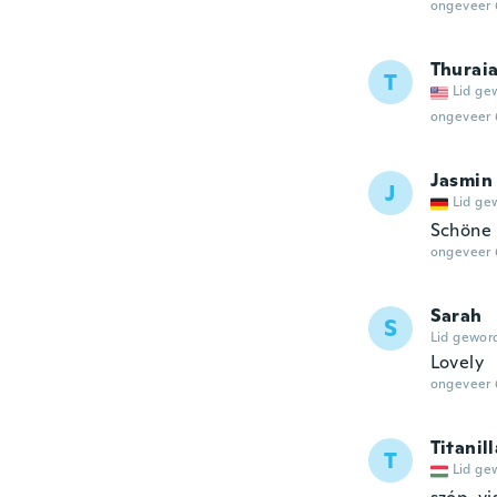
ongeveer 
Thurai
T
Lid ge
ongeveer 
Jasmin
J
Lid ge
Schöne
ongeveer 
Sarah
S
Lid gewor
Lovely
ongeveer 
Titanill
T
Lid ge