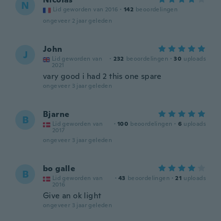
N
Lid geworden van 2016
·
142
beoordelingen
ongeveer 2 jaar geleden
John
J
Lid geworden van
·
232
beoordelingen
·
30
uploads
2021
vary good i had 2 this one spare
ongeveer 3 jaar geleden
Bjarne
B
Lid geworden van
·
100
beoordelingen
·
6
uploads
2017
ongeveer 3 jaar geleden
bo galle
B
Lid geworden van
·
43
beoordelingen
·
21
uploads
2016
Give an ok light
ongeveer 3 jaar geleden