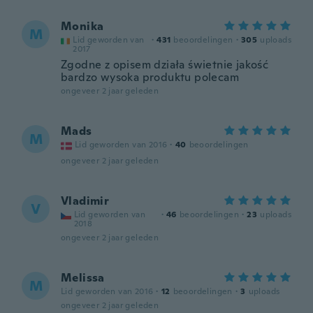
Monika
M
Lid geworden van
·
431
beoordelingen
·
305
uploads
2017
Zgodne z opisem działa świetnie jakość
bardzo wysoka produktu polecam
ongeveer 2 jaar geleden
Mads
M
Lid geworden van 2016
·
40
beoordelingen
ongeveer 2 jaar geleden
Vladimir
V
Lid geworden van
·
46
beoordelingen
·
23
uploads
2018
ongeveer 2 jaar geleden
Melissa
M
Lid geworden van 2016
·
12
beoordelingen
·
3
uploads
ongeveer 2 jaar geleden