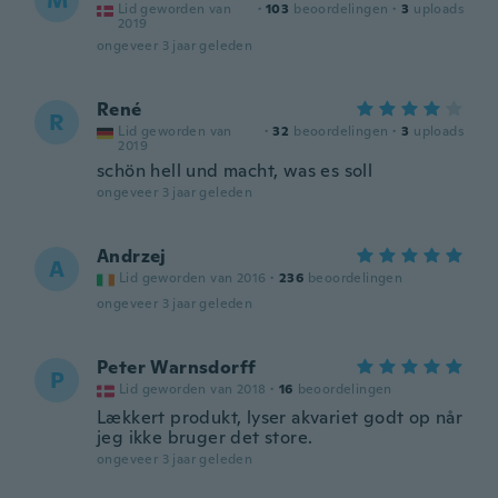
M
Lid geworden van
·
103
beoordelingen
·
3
uploads
2019
ongeveer 3 jaar geleden
René
R
Lid geworden van
·
32
beoordelingen
·
3
uploads
2019
schön hell und macht, was es soll
ongeveer 3 jaar geleden
Andrzej
A
Lid geworden van 2016
·
236
beoordelingen
ongeveer 3 jaar geleden
Peter Warnsdorff
P
Lid geworden van 2018
·
16
beoordelingen
Lækkert produkt, lyser akvariet godt op når
jeg ikke bruger det store.
ongeveer 3 jaar geleden