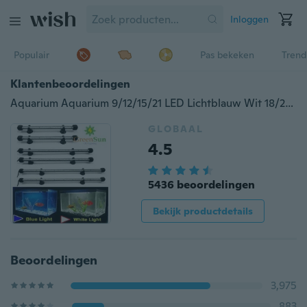
Inloggen
Populair
Pas bekeken
Trend
Klantenbeoordelingen
Aquarium Aquarium 9/12/15/21 LED Lichtblauw Wit 18/28/38 / 48CM Bar Dompelpompen Waterdichte Clip Lamp Decor US UK AU EU Plug
GLOBAAL
4.5
5436 beoordelingen
Bekijk productdetails
Beoordelingen
3,975
883