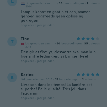
L
Lid geworden van
·
23
beoordelingen
·
1
uploads
2014
Lamp is kapot en gaat niet aan jammer
genoeg nogsteeds geen oplossing
gekregen
ongeveer 5 jaar geleden
Tine
T
Lid geworden van
·
50
beoordelingen
·
35
uploads
2015
Den gir et flot lys, desværre skal man kun
lige snitte ledningen, så bringer lyset
ongeveer 5 jaar geleden
Karine
K
Lid geworden van 2015
·
21
beoordelingen
·
2
uploads
Livraison dans les temps! La lumière est
superbe! Belle qualité! Très joli dans
l'aquarium!
ongeveer 5 jaar geleden