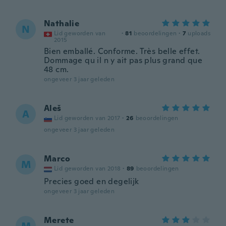
Nathalie
N
Lid geworden van
·
81
beoordelingen
·
7
uploads
2015
Bien emballé. Conforme. Très belle effet.
Dommage qu il n y ait pas plus grand que
48 cm.
ongeveer 3 jaar geleden
Aleš
A
Lid geworden van 2017
·
26
beoordelingen
ongeveer 3 jaar geleden
Marco
M
Lid geworden van 2018
·
89
beoordelingen
Precies goed en degelijk
ongeveer 3 jaar geleden
Merete