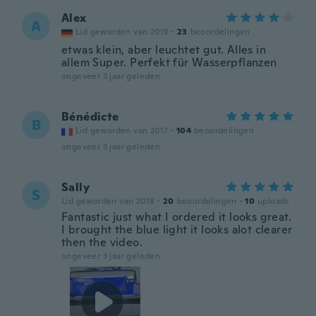
Alex
A
Lid geworden van 2019
·
23
beoordelingen
etwas klein, aber leuchtet gut. Alles in
allem Super. Perfekt für Wasserpflanzen
ongeveer 3 jaar geleden
Bénédicte
B
Lid geworden van 2017
·
104
beoordelingen
ongeveer 3 jaar geleden
Sally
S
Lid geworden van 2018
·
20
beoordelingen
·
10
uploads
Fantastic just what I ordered it looks great.
I brought the blue light it looks alot clearer
then the video.
ongeveer 3 jaar geleden