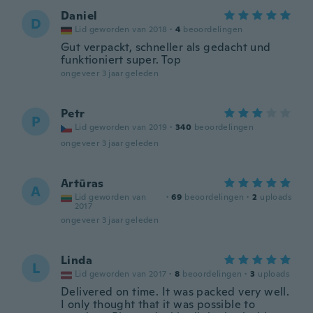
Daniel
D
Lid geworden van 2018
·
4
beoordelingen
Gut verpackt, schneller als gedacht und
funktioniert super. Top
ongeveer 3 jaar geleden
Petr
P
Lid geworden van 2019
·
340
beoordelingen
ongeveer 3 jaar geleden
Artūras
A
Lid geworden van
·
69
beoordelingen
·
2
uploads
2017
ongeveer 3 jaar geleden
Linda
L
Lid geworden van 2017
·
8
beoordelingen
·
3
uploads
Delivered on time. It was packed very well.
I only thought that it was possible to