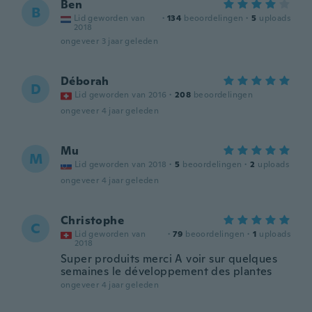
Ben
B
Lid geworden van
·
134
beoordelingen
·
5
uploads
2018
ongeveer 3 jaar geleden
Déborah
D
Lid geworden van 2016
·
208
beoordelingen
ongeveer 4 jaar geleden
Mu
M
Lid geworden van 2018
·
5
beoordelingen
·
2
uploads
ongeveer 4 jaar geleden
Christophe
C
Lid geworden van
·
79
beoordelingen
·
1
uploads
2018
Super produits merci A voir sur quelques
semaines le développement des plantes
ongeveer 4 jaar geleden