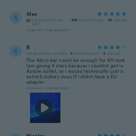
Alex
A
Lid geworden van
·
129
beoordelingen
·
19
uploads
2017
ongeveer 2 jaar geleden
R
R
Lid geworden van 2020
·
4
beoordelingen
·
2
uploads
The 48cm bar could be enough for 4ft tank
Iam giving 4 stars because i couldnt get in
Aussie outlet, so i would technically cost a
extra 6 dollary doos if i didnt have a EU
adapter
ongeveer 2 jaar geleden
Nicolas