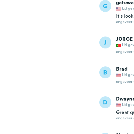
gatew
G
Lid ge
It’s loo
ongeveer 
JORGE
J
Lid ge
ongeveer 
Brad
B
Lid ge
ongeveer 
Dwayn
D
Lid ge
Great q
ongeveer 