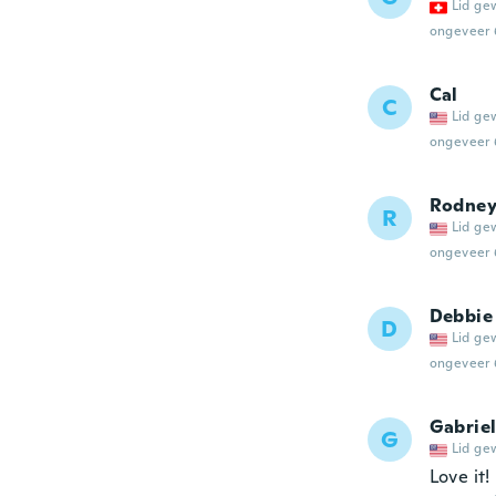
Lid ge
ongeveer 
Cal
C
Lid ge
ongeveer 
Rodne
R
Lid ge
ongeveer 
Debbie
D
Lid ge
ongeveer 
Gabriel
G
Lid ge
Love it!