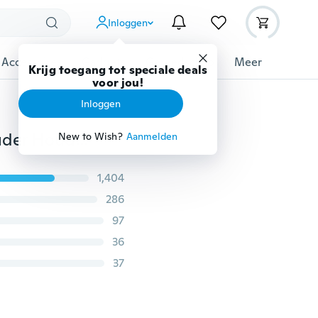
Inloggen
 Accessoires
Gadgets
Gereedschap
Meer
Krijg toegang tot speciale deals
voor jou!
Inloggen
Leegoal Apple Watch Oplaadstation Dock Stationhouder Houder voor Apple Watch IWatch 42mm 38mm IPhone 4 4s 5c 5 5s 6 6 Plus iPhone 7 Plus iPhone8 / Sprot / Edition Iwatch Bamboo Houten
New to Wish?
Aanmelden
1,404
286
97
36
37