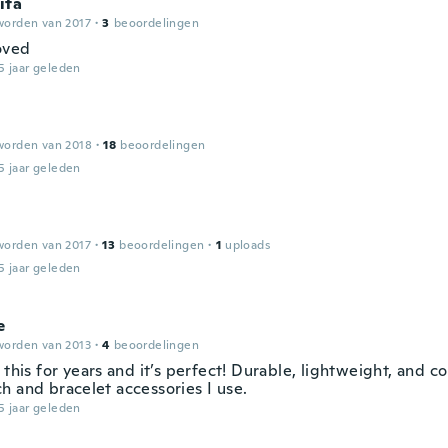
ita
worden van 2017
·
3
beoordelingen
loved
5 jaar geleden
worden van 2018
·
18
beoordelingen
5 jaar geleden
worden van 2017
·
13
beoordelingen
·
1
uploads
5 jaar geleden
e
worden van 2013
·
4
beoordelingen
 this for years and it’s perfect! Durable, lightweight, and c
h and bracelet accessories I use.
5 jaar geleden