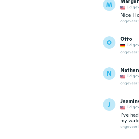
Margar
M
Lid ge
Nice I 
ongeveer 
Otto
O
Lid ge
ongeveer 
Nathan
N
Lid ge
ongeveer 
Jasmin
J
Lid ge
I’ve had
my watc
ongeveer 