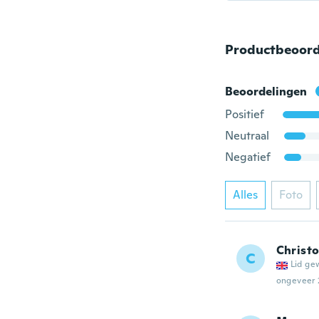
Productbeoord
Beoordelingen
Positief
Neutraal
Negatief
Alles
Foto
Christ
C
Lid ge
ongeveer 