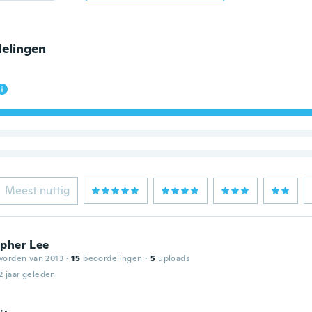
elingen
Meest nuttig
opher Lee
worden van 2013
·
15
beoordelingen
·
5
uploads
2 jaar geleden