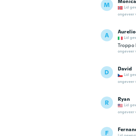
Monica
M
Lid ge
ongeveer 
Aurelio
A
Lid ge
Troppo 
ongeveer 
David
D
Lid ge
ongeveer 
Ryan
R
Lid ge
ongeveer 
Fernan
F
Lid gewor