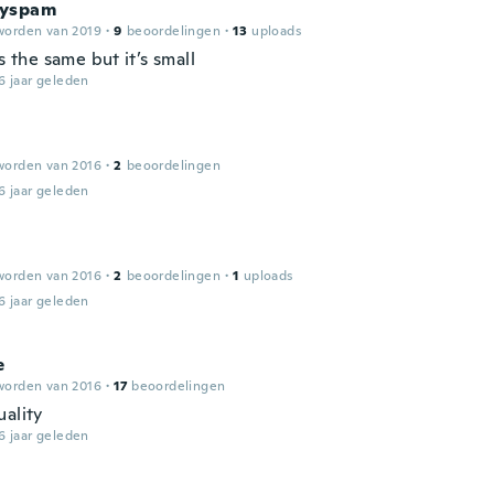
ayspam
worden van 2019
·
9
beoordelingen
·
13
uploads
ks the same but it’s small
6 jaar geleden
worden van 2016
·
2
beoordelingen
6 jaar geleden
worden van 2016
·
2
beoordelingen
·
1
uploads
6 jaar geleden
e
worden van 2016
·
17
beoordelingen
uality
6 jaar geleden