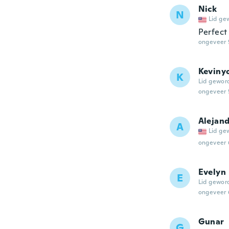
Nick
N
Lid ge
Perfect
ongeveer 
Keviny
K
Lid gewor
ongeveer 
Alejan
A
Lid ge
ongeveer 
Evelyn
E
Lid gewor
ongeveer 
Gunar
G