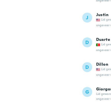
ongeveer 
Justin
J
Lid ge
ongeveer 
Duarte
D
Lid ge
ongeveer 
Dillon
D
Lid ge
ongeveer 
Giorgo
G
Lid gewor
ongeveer 