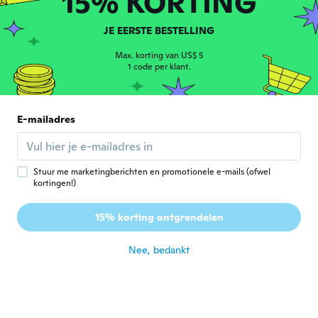
15% KORTING
利
Lid geworden van 2020
·
41
beoordelingen
ongeveer 5 jaar geleden
JE EERSTE BESTELLING
Max. korting van US$ 5
Rodolfo
1 code per klant.
R
Lid geworden van 2020
·
1
beoordelingen
Encomendei 2 pares , infelizmente chegou
1, espero era um caso isolado, fora isso,
E-mailadres
produto de ótima qualidade
ongeveer 5 jaar geleden
Stuur me marketingberichten en promotionele e-mails (ofwel
Patricia
P
kortingen!)
Lid geworden van 2019
·
3
beoordelingen
·
3
uploads
Ótima qualidade é ótimo preço, entrega
15% korting ontgrendelen
rápida Recomendo
ongeveer 5 jaar geleden
Nee, bedankt
Mohamad
M
Lid geworden van 2017
·
2
beoordelingen
ممتاز و جيد لألام المفاصل