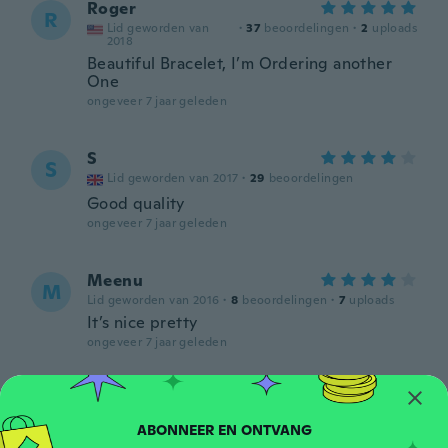
Roger
R
Lid geworden van
·
37
beoordelingen
·
2
uploads
2018
Beautiful Bracelet, I’m Ordering another
One
ongeveer 7 jaar geleden
S
S
Lid geworden van 2017
·
29
beoordelingen
Good quality
ongeveer 7 jaar geleden
Meenu
M
Lid geworden van 2016
·
8
beoordelingen
·
7
uploads
It’s nice pretty
ongeveer 7 jaar geleden
Rosimeire
R
Lid geworden van 2016
·
4
beoordelingen
ongeveer 7 jaar geleden