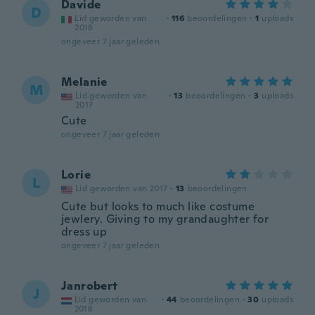
Davide
D
Lid geworden van
·
116
beoordelingen
·
1
uploads
2018
ongeveer 7 jaar geleden
Melanie
M
Lid geworden van
·
13
beoordelingen
·
3
uploads
2017
Cute
ongeveer 7 jaar geleden
Lorie
L
Lid geworden van 2017
·
13
beoordelingen
Cute but looks to much like costume
jewlery. Giving to my grandaughter for
dress up
ongeveer 7 jaar geleden
Janrobert
J
Lid geworden van
·
44
beoordelingen
·
30
uploads
2018