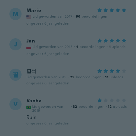
Marie
M
Lid geworden van 2017
·
96
beoordelingen
ongeveer 6 jaar geleden
Jan
J
Lid geworden van 2018
·
4
beoordelingen
·
1
uploads
ongeveer 6 jaar geleden
필석
필
Lid geworden van 2019
·
25
beoordelingen
·
11
uploads
ongeveer 6 jaar geleden
Vanha
V
Lid geworden van
·
32
beoordelingen
·
12
uploads
2019
Ruin
ongeveer 6 jaar geleden