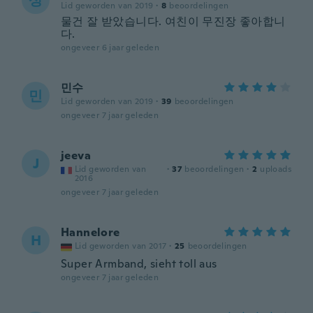
상
Lid geworden van 2019
·
8
beoordelingen
물건 잘 받았습니다. 여친이 무진장 좋아합니
다.
ongeveer 6 jaar geleden
민수
민
Lid geworden van 2019
·
39
beoordelingen
ongeveer 7 jaar geleden
jeeva
J
Lid geworden van
·
37
beoordelingen
·
2
uploads
2016
ongeveer 7 jaar geleden
Hannelore
H
Lid geworden van 2017
·
25
beoordelingen
Super Armband, sieht toll aus
ongeveer 7 jaar geleden