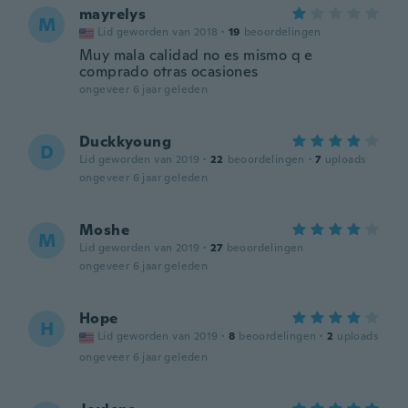
mayrelys
M
Lid geworden van 2018
·
19
beoordelingen
Muy mala calidad no es mismo q e
comprado otras ocasiones
ongeveer 6 jaar geleden
Duckkyoung
D
Lid geworden van 2019
·
22
beoordelingen
·
7
uploads
ongeveer 6 jaar geleden
Moshe
M
Lid geworden van 2019
·
27
beoordelingen
ongeveer 6 jaar geleden
Hope
H
Lid geworden van 2019
·
8
beoordelingen
·
2
uploads
ongeveer 6 jaar geleden