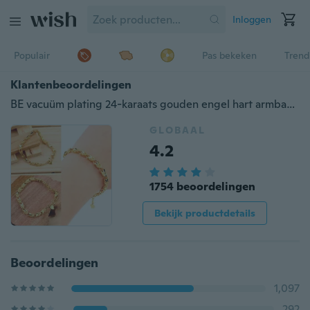
Inloggen
Populair
Pas bekeken
Trend
Klantenbeoordelingen
BE vacuüm plating 24-karaats gouden engel hart armband emulational sieraden armband BP
GLOBAAL
4.2
1754 beoordelingen
Bekijk productdetails
Beoordelingen
1,097
292