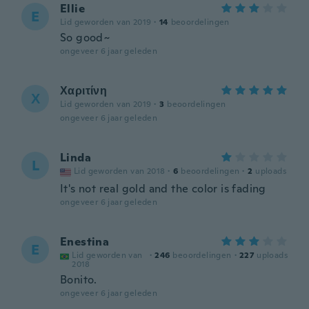
Ellie
E
Lid geworden van 2019
·
14
beoordelingen
So good~
ongeveer 6 jaar geleden
Χαριτίνη
Χ
Lid geworden van 2019
·
3
beoordelingen
ongeveer 6 jaar geleden
Linda
L
Lid geworden van 2018
·
6
beoordelingen
·
2
uploads
It's not real gold and the color is fading
ongeveer 6 jaar geleden
Enestina
E
Lid geworden van
·
246
beoordelingen
·
227
uploads
2018
Bonito.
ongeveer 6 jaar geleden