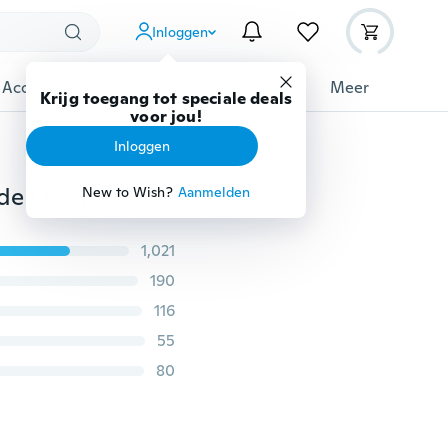
Inloggen
 Accessoires
Gadgets
Gereedschap
Meer
Krijg toegang tot speciale deals
voor jou!
Inloggen
Nieuwe Kristallen Strass Oorknopjes Holle 18K vergulde Oorringen
New to Wish?
Aanmelden
1,021
190
116
55
80