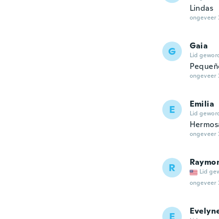
Lindas
ongeveer 
Gaia
G
Lid gewor
Pequeñ
ongeveer 
Emilia
E
Lid gewor
Hermosa
ongeveer 
Raymo
R
Lid ge
ongeveer 
Evelyn
E