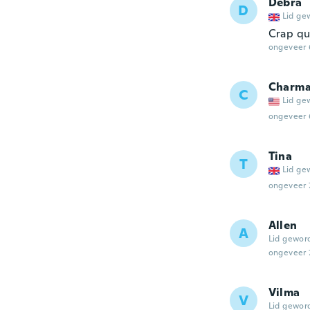
Debra
D
Lid ge
Crap qu
ongeveer 
Charm
C
Lid ge
ongeveer 
Tina
T
Lid ge
ongeveer 
Allen
A
Lid gewor
ongeveer 
Vilma
V
Lid gewor