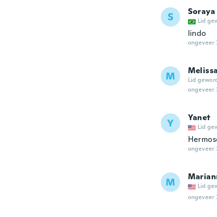
Soraya
S
Lid ge
lindo
ongeveer 
Meliss
M
Lid gewor
ongeveer 
Yanet
Y
Lid ge
Hermos
ongeveer 
Marian
M
Lid ge
ongeveer 