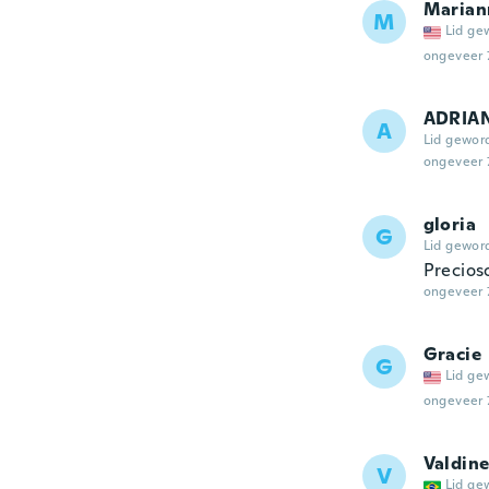
Marian
M
Lid ge
ongeveer 
ADRIA
A
Lid gewor
ongeveer 
gloria
G
Lid gewor
Precios
ongeveer 
Gracie
G
Lid ge
ongeveer 
Valdine
V
Lid ge