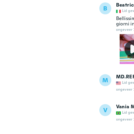
Beatric
B
Lid ge
Belliss
giorni i
ongeveer 
MD.RE
M
Lid ge
ongeveer 
Vania 
V
Lid ge
ongeveer 