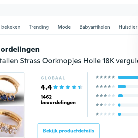
 bekeken
Trending
Mode
Babyartikelen
Huisdier
ordelingen
GLOBAAL
4.4
1462
beoordelingen
Bekijk productdetails