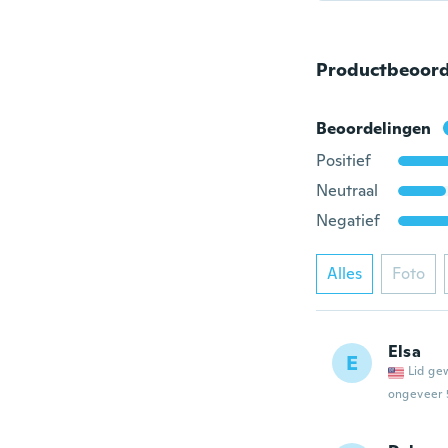
Productbeoord
Beoordelingen
Positief
Neutraal
Negatief
Alles
Foto
Elsa
E
Lid ge
ongeveer 