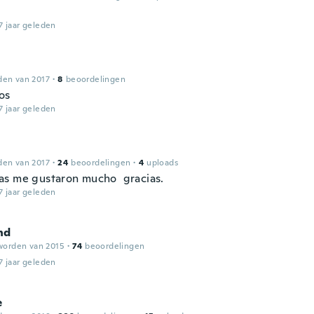
7 jaar geleden
den van 2017
·
8
beoordelingen
os
7 jaar geleden
den van 2017
·
24
beoordelingen
·
4
uploads
s me gustaron mucho gracias.
7 jaar geleden
nd
worden van 2015
·
74
beoordelingen
7 jaar geleden
e