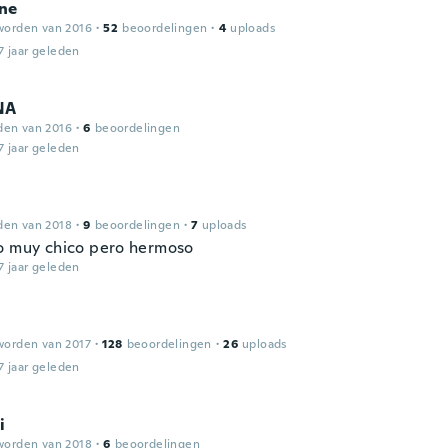
ne
worden van 2016
·
52
beoordelingen
·
4
uploads
7 jaar geleden
NA
den van 2016
·
6
beoordelingen
7 jaar geleden
den van 2018
·
9
beoordelingen
·
7
uploads
o muy chico pero hermoso
7 jaar geleden
worden van 2017
·
128
beoordelingen
·
26
uploads
7 jaar geleden
i
worden van 2018
·
6
beoordelingen