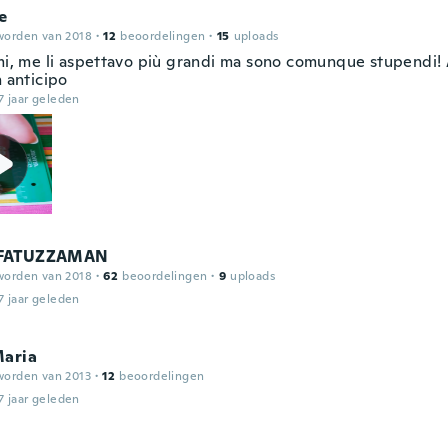
e
worden van 2018
·
12
beoordelingen
·
15
uploads
imi, me li aspettavo più grandi ma sono comunque stupendi! A
n anticipo
7 jaar geleden
FATUZZAMAN
worden van 2018
·
62
beoordelingen
·
9
uploads
7 jaar geleden
Maria
worden van 2013
·
12
beoordelingen
7 jaar geleden