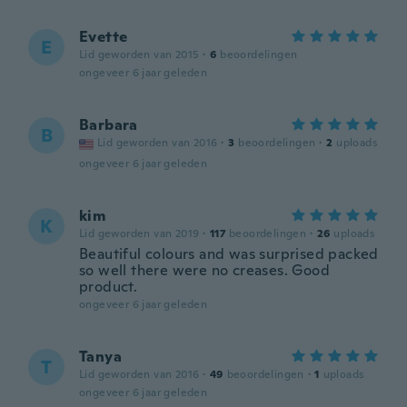
Evette
E
Lid geworden van 2015
·
6
beoordelingen
ongeveer 6 jaar geleden
Barbara
B
Lid geworden van 2016
·
3
beoordelingen
·
2
uploads
ongeveer 6 jaar geleden
kim
K
Lid geworden van 2019
·
117
beoordelingen
·
26
uploads
Beautiful colours and was surprised packed
so well there were no creases. Good
product.
ongeveer 6 jaar geleden
Tanya
T
Lid geworden van 2016
·
49
beoordelingen
·
1
uploads
ongeveer 6 jaar geleden