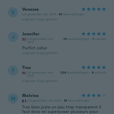
Vanessa
V
Lid geworden van 2019
·
61
beoordelingen
ongeveer 6 jaar geleden
Jennifer
J
Lid geworden van
·
14
beoordelingen
·
1
uploads
2017
Purfict collor
ongeveer 6 jaar geleden
Tina
T
Lid geworden van
·
228
beoordelingen
·
9
uploads
2016
ongeveer 6 jaar geleden
Malvina
M
Lid geworden van 2016
·
19
beoordelingen
Tres bien juste un peu trop transparent il
faut donc en superposer plusieurs pour