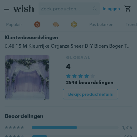
Inloggen
Populair
Pas bekeken
Trend
Klantenbeoordelingen
0.48 * 5 M Kleurrijke Organza Sheer DIY Bloem Bogen Tafel Stoel Decoratie Bruiloft Festival Feestartikelen
GLOBAAL
4
2543 beoordelingen
Bekijk productdetails
Beoordelingen
1,319
445