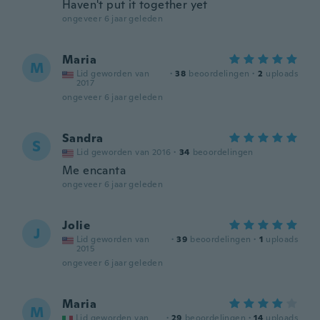
Haven't put it together yet
ongeveer 6 jaar geleden
Maria
M
Lid geworden van
·
38
beoordelingen
·
2
uploads
2017
ongeveer 6 jaar geleden
Sandra
S
Lid geworden van 2016
·
34
beoordelingen
Me encanta
ongeveer 6 jaar geleden
Jolie
J
Lid geworden van
·
39
beoordelingen
·
1
uploads
2015
ongeveer 6 jaar geleden
Maria
M
Lid geworden van
·
29
beoordelingen
·
14
uploads