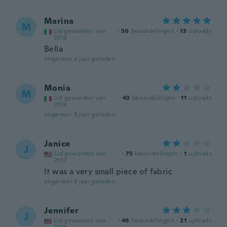
Marina
M
Lid geworden van
·
50
beoordelingen
·
13
uploads
2018
Bella
ongeveer 6 jaar geleden
Monia
M
Lid geworden van
·
43
beoordelingen
·
11
uploads
2014
ongeveer 6 jaar geleden
Janice
J
Lid geworden van
·
75
beoordelingen
·
1
uploads
2017
It was a very small piece of fabric
ongeveer 6 jaar geleden
Jennifer
J
Lid geworden van
·
46
beoordelingen
·
21
uploads