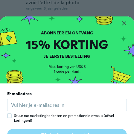
avoir l'effet de la photo
ongeveer 6 jaar geleden
Charlotte
C
Lid geworden van 2019
·
15
beoordelingen
ongeveer 6 jaar geleden
15% KORTING
Adelina
JE EERSTE BESTELLING
A
Lid geworden van 2018
·
23
beoordelingen
Max. korting van US$ 5
ongeveer 6 jaar geleden
1 code per klant.
Amber
A
Lid geworden van
·
41
beoordelingen
·
26
uploads
E-mailadres
2017
Quality material. Not a lot though. But only
1.80.
ongeveer 6 jaar geleden
Stuur me marketingberichten en promotionele e-mails (ofwel
kortingen!)