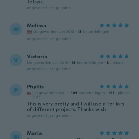
Tetszik.
ongeveer 6 jaar geleden
Melissa
M
Lid geworden van 2018
·
13
beoordelingen
ongeveer 6 jaar geleden
Victoria
V
Lid geworden van 2018
·
16
beoordelingen
·
3
uploads
ongeveer 6 jaar geleden
Phyllis
P
Lid geworden van
·
494
beoordelingen
·
411
uploads
2018
This is very pretty and I will use it for lots
of different projects. Thanks wish
ongeveer 6 jaar geleden
Maria
M