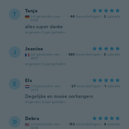
Tanja
T
Lid geworden van
·
40
beoordelingen
·
2
uploads
2016
alles super danke
ongeveer 5 jaar geleden
Jeanine
J
Lid geworden van
·
565
beoordelingen
·
3
uploads
2015
ongeveer 5 jaar geleden
Els
E
Lid geworden van
·
27
beoordelingen
·
1
uploads
2015
Degelijke en mooie oorhangers
ongeveer 6 jaar geleden
Debra
D
Lid geworden van
·
132
beoordelingen
·
4
uploads
2016