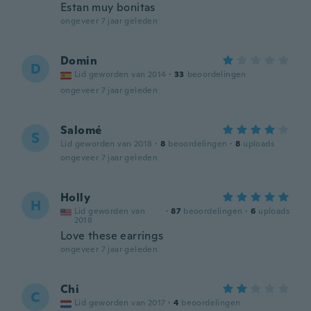
Estan muy bonitas
ongeveer 7 jaar geleden
Domin
D
Lid geworden van 2014
·
33
beoordelingen
ongeveer 7 jaar geleden
Salomé
S
Lid geworden van 2018
·
8
beoordelingen
·
8
uploads
ongeveer 7 jaar geleden
Holly
H
Lid geworden van
·
87
beoordelingen
·
6
uploads
2018
Love these earrings
ongeveer 7 jaar geleden
Chi
C
Lid geworden van 2017
·
4
beoordelingen