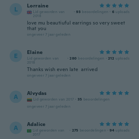
Lorraine
L
Lid geworden van
·
93
beoordelingen
·
6
uploads
2018
love mu beautiuful earrings so very sweet
that you
ongeveer 7 jaar geleden
Elaine
E
Lid geworden van
·
280
beoordelingen
·
212
uploads
2018
Thanks wish even late arrived
ongeveer 7 jaar geleden
Alvydas
A
Lid geworden van 2017
·
35
beoordelingen
ongeveer 7 jaar geleden
Adalice
A
Lid geworden van
·
275
beoordelingen
·
94
uploads
2017