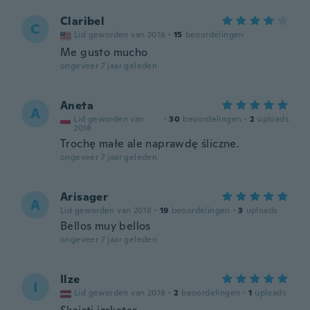
Claribel
C
Lid geworden van 2016
·
15
beoordelingen
Me gusto mucho
ongeveer 7 jaar geleden
Aneta
A
Lid geworden van
·
30
beoordelingen
·
2
uploads
2018
Trochę małe ale naprawdę śliczne.
ongeveer 7 jaar geleden
Arisager
A
Lid geworden van 2018
·
19
beoordelingen
·
3
uploads
Bellos muy bellos
ongeveer 7 jaar geleden
Ilze
I
Lid geworden van 2018
·
2
beoordelingen
·
1
uploads