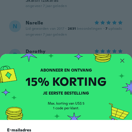
Skaisti izskatas
ongeveer 7 jaar geleden
Narelle
N
Lid geworden van 2017
·
2631
beoordelingen
·
7
uploads
ongeveer 7 jaar geleden
Dorothy
D
Lid geworden van 2018
·
165
beoordelingen
·
5
uploads
Very small, will gift it to my granddaughter,
very nice.
ongeveer 7 jaar geleden
15% KORTING
Renatas
JE EERSTE BESTELLING
R
Lid geworden van
·
41
beoordelingen
·
1
uploads
2018
Max. korting van US$ 5
ongeveer 7 jaar geleden
1 code per klant.
Ana
A
E-mailadres
Lid geworden van
·
102
beoordelingen
·
72
uploads