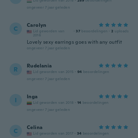
Lid geworden van 2018
·
289
beoordelingen
ongeveer 7 jaar geleden
Carolyn
C
Lid geworden van
·
37
beoordelingen
·
2
uploads
2016
Lovely sexy earrings goes with any outfit
ongeveer 7 jaar geleden
Rudelania
R
Lid geworden van 2015
·
94
beoordelingen
ongeveer 7 jaar geleden
Inga
I
Lid geworden van 2018
·
14
beoordelingen
ongeveer 7 jaar geleden
Celina
C
Lid geworden van 2017
·
34
beoordelingen