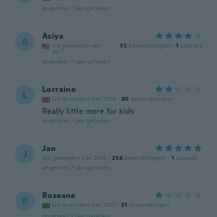
ongeveer 7 jaar geleden
Asiya
A
Lid geworden van
·
32
beoordelingen
·
1
uploads
2017
ongeveer 7 jaar geleden
Lorraine
L
Lid geworden van 2016
·
60
beoordelingen
Really little more for kids
ongeveer 7 jaar geleden
Jan
J
Lid geworden van 2018
·
258
beoordelingen
·
1
uploads
ongeveer 7 jaar geleden
Roseane
R
Lid geworden van 2017
·
21
beoordelingen
ongeveer 7 jaar geleden