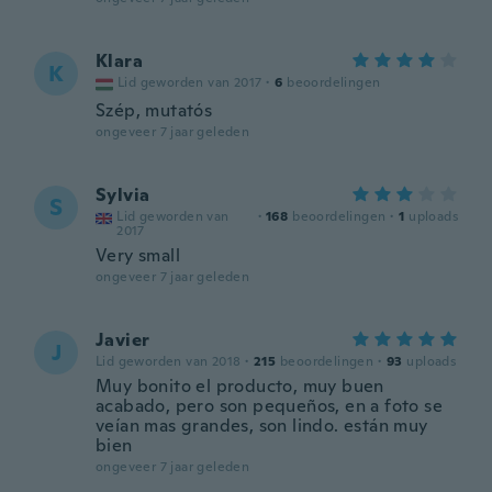
Klara
K
Lid geworden van 2017
·
6
beoordelingen
Szép, mutatós
ongeveer 7 jaar geleden
Sylvia
S
Lid geworden van
·
168
beoordelingen
·
1
uploads
2017
Very small
ongeveer 7 jaar geleden
Javier
J
Lid geworden van 2018
·
215
beoordelingen
·
93
uploads
Muy bonito el producto, muy buen
acabado, pero son pequeños, en a foto se
veían mas grandes, son lindo. están muy
bien
ongeveer 7 jaar geleden