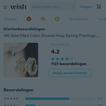
Inloggen
Populair
Pas bekeken
Trend
Klantenbeoordelingen
18K Gold Filled Cubic Zirconia Hoop Earring Prachtige mooie oorbel voor vrouwen
GLOBAAL
4.2
1123 beoordelingen
Bekijk productdetails
Beoordelingen
719
170