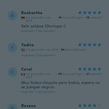
Roshantha
R
Lid geworden van
·
19
beoordelingen
·
10
uploads
2014
Sehr schöne Ohrringe:-)
ongeveer 7 jaar geleden
Yadira
Y
Lid geworden van 2016
·
84
beoordelingen
ongeveer 7 jaar geleden
Coral
C
Lid geworden van
·
111
beoordelingen
·
21
uploads
2018
Muy lindos chiquito pero lindos, espero no
se pongan negros.
ongeveer 7 jaar geleden
Roxana
R