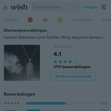
Inloggen
Populair
Pas bekeken
Trend
Klantenbeoordelingen
Fashion Bohemian Love Feather Wing elegante dames ketting hanger ketting sieraden
GLOBAAL
4.1
1751 beoordelingen
Bekijk productdetails
Beoordelingen
980
324