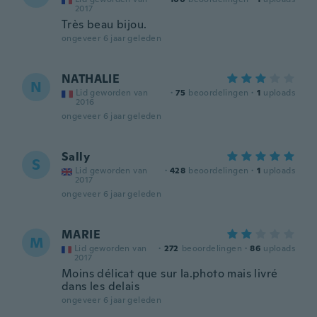
2017
Très beau bijou.
ongeveer 6 jaar geleden
NATHALIE
N
Lid geworden van
·
75
beoordelingen
·
1
uploads
2016
ongeveer 6 jaar geleden
Sally
S
Lid geworden van
·
428
beoordelingen
·
1
uploads
2017
ongeveer 6 jaar geleden
MARIE
M
Lid geworden van
·
272
beoordelingen
·
86
uploads
2017
Moins délicat que sur la.photo mais livré
dans les delais
ongeveer 6 jaar geleden