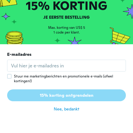
15% KORTING
ongeveer 7 jaar geleden
JE EERSTE BESTELLING
Joanne
J
Lid geworden van 2018
·
307
beoordelingen
Max. korting van US$ 5
ongeveer 7 jaar geleden
1 code per klant.
Susan
S
E-mailadres
Lid geworden van
·
141
beoordelingen
·
122
uploads
2016
ongeveer 7 jaar geleden
Stuur me marketingberichten en promotionele e-mails (ofwel
Suzanne
kortingen!)
S
Lid geworden van
·
459
beoordelingen
·
184
uploads
2019
15% korting ontgrendelen
Ok
ongeveer 7 jaar geleden
Nee, bedankt
Heather
H
Lid geworden van
·
59
beoordelingen
·
62
uploads
2017