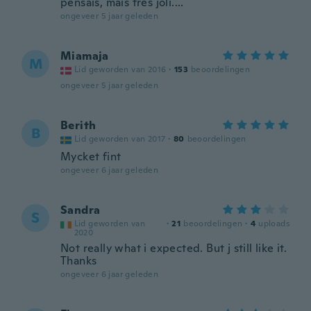
pensais, mais très joli....
ongeveer 5 jaar geleden
Miamaja
M
Lid geworden van 2016
·
153
beoordelingen
ongeveer 5 jaar geleden
Berith
B
Lid geworden van 2017
·
80
beoordelingen
Mycket fint
ongeveer 6 jaar geleden
Sandra
S
Lid geworden van
·
21
beoordelingen
·
4
uploads
2020
Not really what i expected. But j still like it.
Thanks
ongeveer 6 jaar geleden