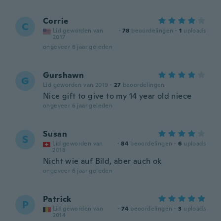
Corrie
C
Lid geworden van
·
78
beoordelingen
·
1
uploads
2017
ongeveer 6 jaar geleden
Gurshawn
G
Lid geworden van 2019
·
27
beoordelingen
Nice gift to give to my 14 year old niece
ongeveer 6 jaar geleden
Susan
S
Lid geworden van
·
84
beoordelingen
·
6
uploads
2018
Nicht wie auf Bild, aber auch ok
ongeveer 6 jaar geleden
Patrick
P
Lid geworden van
·
74
beoordelingen
·
3
uploads
2014