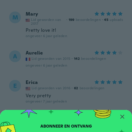
Mary
M
Lid geworden van
·
199
beoordelingen
·
45
uploads
2017
Pretty love it!
ongeveer 6 jaar geleden
Aurelie
A
Lid geworden van 2015
·
142
beoordelingen
ongeveer 6 jaar geleden
Erica
E
Lid geworden van 2016
·
62
beoordelingen
Very pretty
ongeveer 7 jaar geleden
Deborah
D
Lid geworden van
·
139
beoordelingen
·
51
uploads
2018