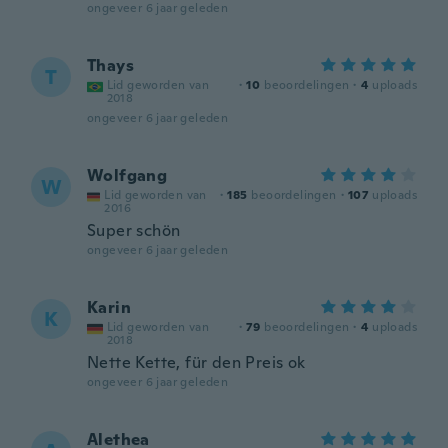
ongeveer 6 jaar geleden
Thays
T
Lid geworden van
·
10
beoordelingen
·
4
uploads
2018
ongeveer 6 jaar geleden
Wolfgang
W
Lid geworden van
·
185
beoordelingen
·
107
uploads
2016
Super schön
ongeveer 6 jaar geleden
Karin
K
Lid geworden van
·
79
beoordelingen
·
4
uploads
2018
Nette Kette, für den Preis ok
ongeveer 6 jaar geleden
Alethea