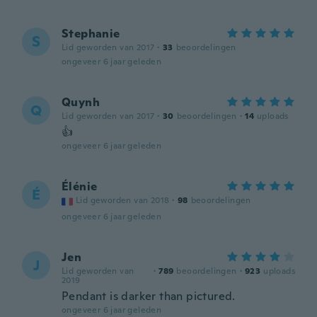
Stephanie
S
Lid geworden van 2017
·
33
beoordelingen
ongeveer 6 jaar geleden
Quynh
Q
Lid geworden van 2017
·
30
beoordelingen
·
14
uploads
👍
ongeveer 6 jaar geleden
Élénie
É
Lid geworden van 2018
·
98
beoordelingen
ongeveer 6 jaar geleden
Jen
J
Lid geworden van
·
789
beoordelingen
·
923
uploads
2019
Pendant is darker than pictured.
ongeveer 6 jaar geleden