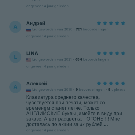
2019
ongeveer 4 jaar geleden
Андрей
А
Lid geworden van 2020
·
721
beoordelingen
ongeveer 4 jaar geleden
LINA
L
Lid geworden van 2021
·
654
beoordelingen
ongeveer 4 jaar geleden
Алексей
А
Lid geworden van 2018
·
9
beoordelingen
·
8
uploads
Клавиатура среднего качества,
чувствуется при печати, может со
временем станет легче. Только
АНГЛИЙСКИЕ буквы ,имейте в виду при
заказе. А вот расцветка - ОГОНЬ !!! Мне
досталась по акции за 37 рублей....
ongeveer 4 jaar geleden