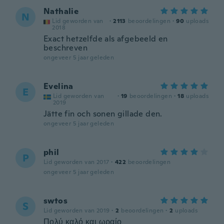
Nathalie
N
Lid geworden van
·
2113
beoordelingen
·
90
uploads
2018
Exact hetzelfde als afgebeeld en
beschreven
ongeveer 5 jaar geleden
Evelina
E
Lid geworden van
·
19
beoordelingen
·
18
uploads
2019
Jätte fin och sonen gillade den.
ongeveer 5 jaar geleden
phil
P
Lid geworden van 2017
·
422
beoordelingen
ongeveer 5 jaar geleden
swtos
S
Lid geworden van 2019
·
2
beoordelingen
·
2
uploads
Πολύ καλό και ωραίο