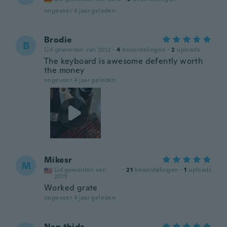
ongeveer 4 jaar geleden
Brodie
B
Lid geworden van 2012
·
4
beoordelingen
·
2
uploads
The keyboard is awesome defently worth
the money
ongeveer 4 jaar geleden
Mikesr
M
Lid geworden van
·
21
beoordelingen
·
1
uploads
2019
Worked grate
ongeveer 4 jaar geleden
Nan thida