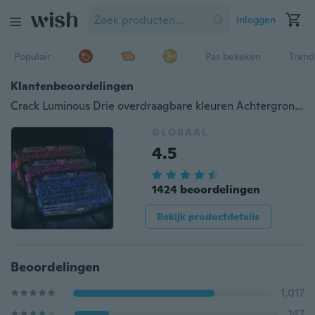
Inloggen
Populair
Pas bekeken
Trend
Klantenbeoordelingen
Crack Luminous Drie overdraagbare kleuren Achtergrondverlichting Gaming-toetsenbord USB-toetsenbord van notebookcomputer (kleur zwart)
GLOBAAL
4.5
1424 beoordelingen
Bekijk productdetails
Beoordelingen
1,017
247