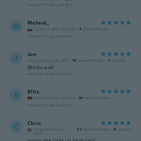
ongeveer 5 jaar geleden
Matevž_
M
Lid geworden van 2020
·
3
beoordelingen
ongeveer 5 jaar geleden
Jon
J
Lid geworden van 2013
·
16
beoordelingen
·
1
uploads
Works well
ongeveer 5 jaar geleden
Blitz
B
Lid geworden van 2017
·
19
beoordelingen
ongeveer 5 jaar geleden
Chris
C
Lid geworden van
·
52
beoordelingen
·
6
uploads
2020
loving the light up keyboard