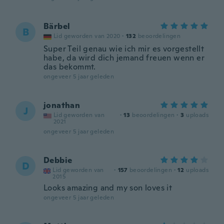
Bärbel
B
Lid geworden van 2020
·
132
beoordelingen
Super Teil genau wie ich mir es vorgestellt
habe, da wird dich jemand freuen wenn er
das bekommt.
ongeveer 5 jaar geleden
jonathan
J
Lid geworden van
·
13
beoordelingen
·
3
uploads
2021
ongeveer 5 jaar geleden
Debbie
D
Lid geworden van
·
157
beoordelingen
·
12
uploads
2015
Looks amazing and my son loves it
ongeveer 5 jaar geleden