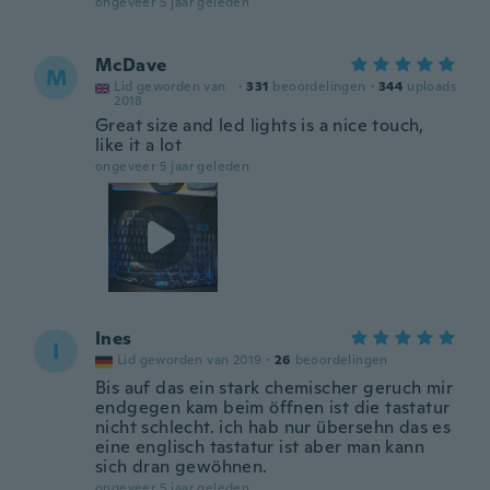
ongeveer 5 jaar geleden
McDave
M
Lid geworden van
·
331
beoordelingen
·
344
uploads
2018
Great size and led lights is a nice touch,
like it a lot
ongeveer 5 jaar geleden
Ines
I
Lid geworden van 2019
·
26
beoordelingen
Bis auf das ein stark chemischer geruch mir
endgegen kam beim öffnen ist die tastatur
nicht schlecht. ich hab nur übersehn das es
eine englisch tastatur ist aber man kann
sich dran gewöhnen.
ongeveer 5 jaar geleden