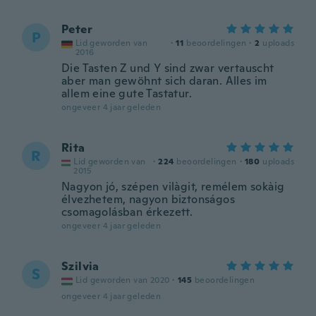
Peter
P
Lid geworden van
·
11
beoordelingen
·
2
uploads
2016
Die Tasten Z und Y sind zwar vertauscht
aber man gewöhnt sich daran. Alles im
allem eine gute Tastatur.
ongeveer 4 jaar geleden
Rita
R
Lid geworden van
·
224
beoordelingen
·
180
uploads
2015
Nagyon jó, szépen vilàgit, remélem sokàig
élvezhetem, nagyon biztonságos
csomagolásban érkezett.
ongeveer 4 jaar geleden
Szilvia
S
Lid geworden van 2020
·
145
beoordelingen
ongeveer 4 jaar geleden