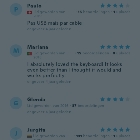
Paulo
P
Lid geworden van
·
15
beoordelingen
·
1
uploads
2019
Pas USB mais par cable
ongeveer 4 jaar geleden
Mariana
M
Lid geworden van
·
15
beoordelingen
·
8
uploads
2018
I absolutely loved the keyboard! It looks
even better than I thought it would and
works perfectly!
ongeveer 4 jaar geleden
Glenda
G
Lid geworden van 2016
·
37
beoordelingen
ongeveer 4 jaar geleden
Jurgita
J
Lid geworden van
·
191
beoordelingen
·
1
uploads