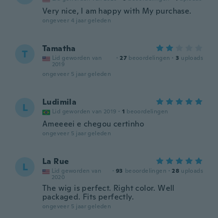
Very nice, I am happy with My purchase.
ongeveer 4 jaar geleden
Tamatha
T
Lid geworden van
·
27
beoordelingen
·
3
uploads
2019
ongeveer 5 jaar geleden
Ludimila
L
Lid geworden van 2019
·
1
beoordelingen
Ameeeei e chegou certinho
ongeveer 5 jaar geleden
La Rue
L
Lid geworden van
·
93
beoordelingen
·
28
uploads
2020
The wig is perfect. Right color. Well
packaged. Fits perfectly.
ongeveer 5 jaar geleden