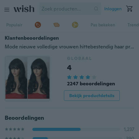
Inloggen
Populair
Pas bekeken
Trend
Klantenbeoordelingen
Mode nieuwe volledige vrouwen hittebestendig haar pruik lange golvende pony bruin zwarte pruik
GLOBAAL
4
2247 beoordelingen
Bekijk productdetails
Beoordelingen
1,237
390