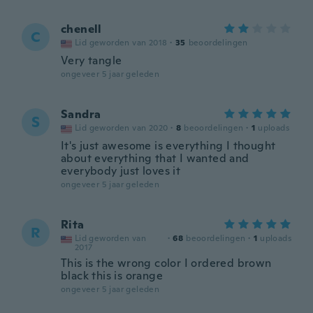
chenell
C
Lid geworden van 2018
·
35
beoordelingen
Very tangle
ongeveer 5 jaar geleden
Sandra
S
Lid geworden van 2020
·
8
beoordelingen
·
1
uploads
It's just awesome is everything I thought
about everything that I wanted and
everybody just loves it
ongeveer 5 jaar geleden
Rita
R
Lid geworden van
·
68
beoordelingen
·
1
uploads
2017
This is the wrong color I ordered brown
black this is orange
ongeveer 5 jaar geleden