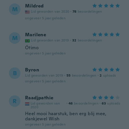
Mildred
M
Lid geworden van 2020
·
78
beoordelingen
ongeveer 5 jaar geleden
Marilene
M
Lid geworden van 2019
·
32
beoordelingen
Ótimo
ongeveer 5 jaar geleden
Byron
B
Lid geworden van 2019
·
55
beoordelingen
·
2
uploads
ongeveer 5 jaar geleden
Raadjpathie
R
Lid geworden van
·
46
beoordelingen
·
63
uploads
2020
Heel mooi haarstuk, ben erg blij mee,
dankjewel Wish
ongeveer 5 jaar geleden