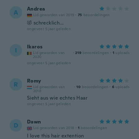
Andrea
A
Lid geworden van 2019
·
75
beoordelingen
🤣 schrecklich...
ongeveer 5 jaar geleden
Ikaros
I
Lid geworden van
·
219
beoordelingen
·
1
uploads
2020
ongeveer 5 jaar geleden
Romy
R
Lid geworden van
·
10
beoordelingen
·
6
uploads
2018
Sieht aus wie echtes Haar
ongeveer 5 jaar geleden
Dawn
D
Lid geworden van 2018
·
1
beoordelingen
I love this hair extention