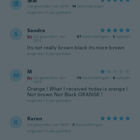
優磨
優
Lid geworden van 2019
·
14
beoordelingen
ongeveer 5 jaar geleden
Sandra
S
Lid geworden van
·
67
beoordelingen
·
2
uploads
2015
Its not really brown black its more brown
ongeveer 5 jaar geleden
M
M
Lid geworden van
·
79
beoordelingen
·
9
uploads
2019
Orange ! What I received today is orange !
Not brown Not Black ORANGE !
ongeveer 5 jaar geleden
Karen
K
Lid geworden van 2020
·
5
beoordelingen
ongeveer 5 jaar geleden