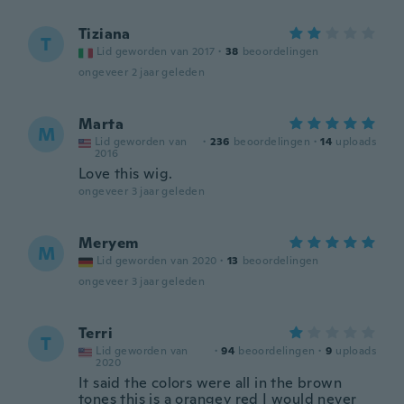
Tiziana
T
Lid geworden van 2017
·
38
beoordelingen
ongeveer 2 jaar geleden
Marta
M
Lid geworden van
·
236
beoordelingen
·
14
uploads
2016
Love this wig.
ongeveer 3 jaar geleden
Meryem
M
Lid geworden van 2020
·
13
beoordelingen
ongeveer 3 jaar geleden
Terri
T
Lid geworden van
·
94
beoordelingen
·
9
uploads
2020
It said the colors were all in the brown
tones this is a orangey red I would never