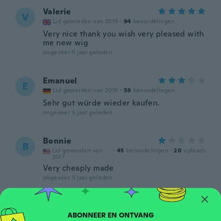
Valerie
V
Lid geworden van 2019
·
94
beoordelingen
Very nice thank you wish very pleased with
me new wig
ongeveer 5 jaar geleden
Emanuel
E
Lid geworden van 2018
·
59
beoordelingen
Sehr gut würde wieder kaufen.
ongeveer 5 jaar geleden
Bonnie
B
Lid geworden van
·
45
beoordelingen
·
20
uploads
2017
Very cheaply made
ongeveer 5 jaar geleden
Jennell
J
Lid geworden van 2021
·
7
beoordelingen