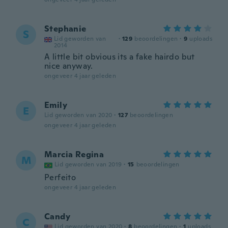
Stephanie
S
Lid geworden van
·
129
beoordelingen
·
9
uploads
2014
A little bit obvious its a fake hairdo but
nice anyway.
ongeveer 4 jaar geleden
Emily
E
Lid geworden van 2020
·
127
beoordelingen
ongeveer 4 jaar geleden
Marcia Regina
M
Lid geworden van 2019
·
15
beoordelingen
Perfeito
ongeveer 4 jaar geleden
Candy
C
Lid geworden van 2020
·
8
beoordelingen
·
1
uploads