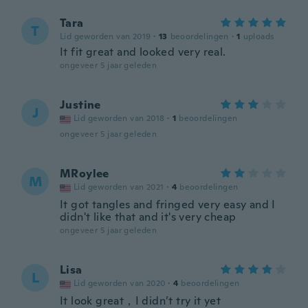
Tara
T
Lid geworden van 2019
·
13
beoordelingen
·
1
uploads
It fit great and looked very real.
ongeveer 5 jaar geleden
Justine
J
Lid geworden van 2018
·
1
beoordelingen
ongeveer 5 jaar geleden
MRoylee
M
Lid geworden van 2021
·
4
beoordelingen
It got tangles and fringed very easy and I
didn't like that and it's very cheap
ongeveer 5 jaar geleden
Lisa
L
Lid geworden van 2020
·
4
beoordelingen
It look great，I didn’t try it yet