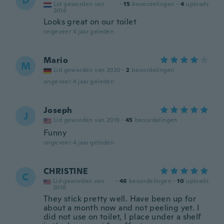
D
Lid geworden van
·
15
beoordelingen
·
4
uploads
2016
Looks great on our toilet
ongeveer 4 jaar geleden
Mario
M
Lid geworden van 2020
·
2
beoordelingen
ongeveer 4 jaar geleden
Joseph
J
Lid geworden van 2019
·
45
beoordelingen
Funny
ongeveer 4 jaar geleden
CHRISTINE
C
Lid geworden van
·
46
beoordelingen
·
10
uploads
2016
They stick pretty well. Have been up for
about a month now and not peeling yet. I
did not use on toilet, I place under a shelf