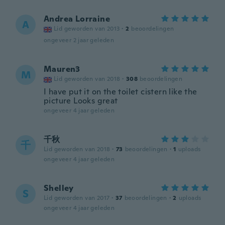
Andrea Lorraine
A
Lid geworden van 2013
·
2
beoordelingen
ongeveer 2 jaar geleden
Mauren3
M
Lid geworden van 2018
·
308
beoordelingen
I have put it on the toilet cistern like the
picture Looks great
ongeveer 4 jaar geleden
千秋
千
Lid geworden van 2018
·
73
beoordelingen
·
1
uploads
ongeveer 4 jaar geleden
Shelley
S
Lid geworden van 2017
·
37
beoordelingen
·
2
uploads
ongeveer 4 jaar geleden