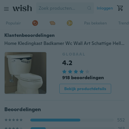
Inloggen
Populair
Pas bekeken
Trend
Klantenbeoordelingen
Home Kledingkast Badkamer Wc Wall Art Schattige Hello Monster Vinyl Stickers Decals
GLOBAAL
4.2
918 beoordelingen
Bekijk productdetails
Beoordelingen
552
163