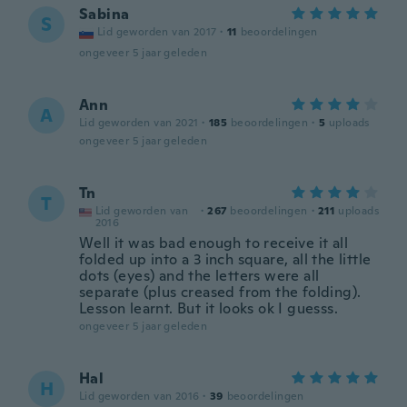
Sabina
S
Lid geworden van 2017
·
11
beoordelingen
ongeveer 5 jaar geleden
Ann
A
Lid geworden van 2021
·
185
beoordelingen
·
5
uploads
ongeveer 5 jaar geleden
Tn
T
Lid geworden van
·
267
beoordelingen
·
211
uploads
2016
Well it was bad enough to receive it all
folded up into a 3 inch square, all the little
dots (eyes) and the letters were all
separate (plus creased from the folding).
Lesson learnt. But it looks ok I guesss.
ongeveer 5 jaar geleden
Hal
H
Lid geworden van 2016
·
39
beoordelingen