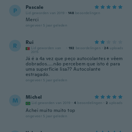
Pascale
P
Lid geworden van 2019
·
148
beoordelingen
Merci
ongeveer 5 jaar geleden
Rui
R
Lid geworden van
·
192
beoordelingen
·
24
uploads
2015
Já é a 4a vez que peço autocolantes e vêem
dobrados.....não percebem que isto é para
uma superfície lisa?? Autocolante
estragado.
ongeveer 5 jaar geleden
Michel
M
Lid geworden van 2019
·
4
beoordelingen
·
2
uploads
Achei muito muito top
ongeveer 5 jaar geleden