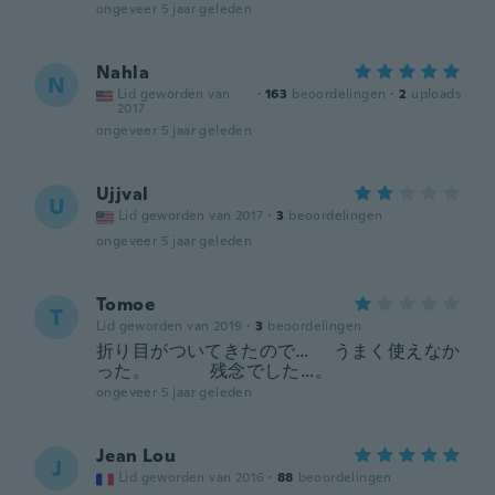
ongeveer 5 jaar geleden
Nahla
N
Lid geworden van
·
163
beoordelingen
·
2
uploads
2017
ongeveer 5 jaar geleden
Ujjval
U
Lid geworden van 2017
·
3
beoordelingen
ongeveer 5 jaar geleden
Tomoe
T
Lid geworden van 2019
·
3
beoordelingen
折り目がついてきたので… うまく使えなか
った。 残念でした…。
ongeveer 5 jaar geleden
Jean Lou
J
Lid geworden van 2016
·
88
beoordelingen