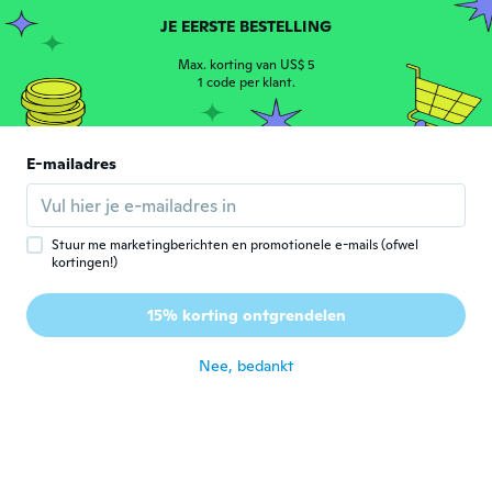
Lid geworden van 2021
·
7
beoordelingen
JE EERSTE BESTELLING
ongeveer 5 jaar geleden
Max. korting van US$ 5
1 code per klant.
Sonya
S
Lid geworden van
·
45
beoordelingen
·
15
uploads
2015
Ohne schutzfolie, so zerknittert das das
E-mailadres
Motiv zerriss beim lösen. Hab es
zweckendfremdet.
ongeveer 5 jaar geleden
Stuur me marketingberichten en promotionele e-mails (ofwel
kortingen!)
Sandie
S
Lid geworden van 2020
·
198
beoordelingen
·
1
uploads
15% korting ontgrendelen
💖👍
ongeveer 5 jaar geleden
Nee, bedankt
Sheri
S
Lid geworden van 2018
·
6
beoordelingen
·
4
uploads
For both bathrooms, they look good.
ongeveer 5 jaar geleden