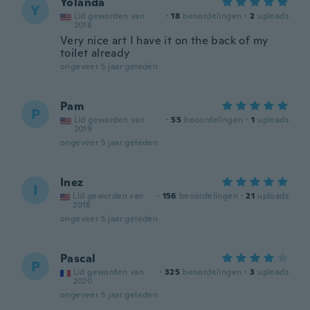
Yolanda
Y
Lid geworden van
·
18
beoordelingen
·
2
uploads
2018
Very nice art I have it on the back of my
toilet already
ongeveer 5 jaar geleden
Pam
P
Lid geworden van
·
55
beoordelingen
·
1
uploads
2019
ongeveer 5 jaar geleden
Inez
I
Lid geworden van
·
156
beoordelingen
·
21
uploads
2018
ongeveer 5 jaar geleden
Pascal
P
Lid geworden van
·
325
beoordelingen
·
3
uploads
2020
ongeveer 5 jaar geleden