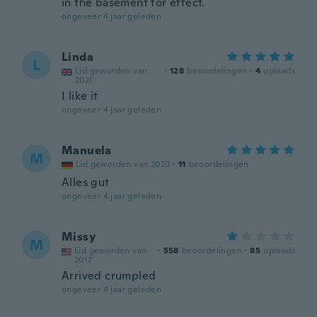
in the basement for effect.
ongeveer 4 jaar geleden
Linda
L
Lid geworden van
·
128
beoordelingen
·
4
uploads
2021
I like it
ongeveer 4 jaar geleden
Manuela
M
Lid geworden van 2020
·
11
beoordelingen
Alles gut
ongeveer 4 jaar geleden
Missy
M
Lid geworden van
·
558
beoordelingen
·
85
uploads
2017
Arrived crumpled
ongeveer 4 jaar geleden