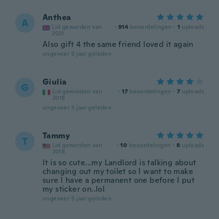
Anthea
A
Lid geworden van
·
914
beoordelingen
·
1
uploads
2021
Also gift 4 the same friend loved it again
ongeveer 5 jaar geleden
Giulia
G
Lid geworden van
·
17
beoordelingen
·
7
uploads
2018
ongeveer 5 jaar geleden
Tammy
T
Lid geworden van
·
10
beoordelingen
·
8
uploads
2018
It is so cute...my Landlord is talking about
changing out my toilet so I want to make
sure I have a permanent one before I put
my sticker on..lol
ongeveer 5 jaar geleden