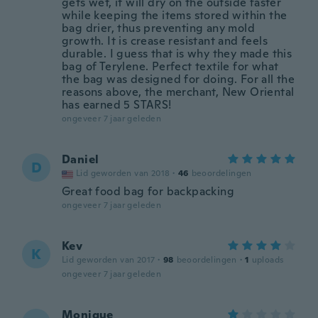
gets wet, it will dry on the outside faster
while keeping the items stored within the
bag drier, thus preventing any mold
growth. It is crease resistant and feels
durable. I guess that is why they made this
bag of Terylene. Perfect textile for what
the bag was designed for doing. For all the
reasons above, the merchant, New Oriental
has earned 5 STARS!
ongeveer 7 jaar geleden
Daniel
D
Lid geworden van 2018
·
46
beoordelingen
Great food bag for backpacking
ongeveer 7 jaar geleden
Kev
K
Lid geworden van 2017
·
98
beoordelingen
·
1
uploads
ongeveer 7 jaar geleden
Monique