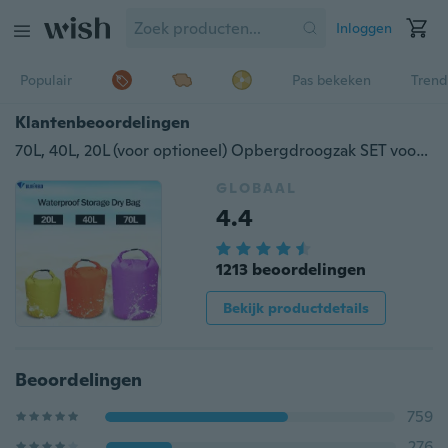
Inloggen
Populair
Pas bekeken
Trend
Klantenbeoordelingen
70L, 40L, 20L (voor optioneel) Opbergdroogzak SET voor kano-kajak Rafting Sport Camping Reiskit Uitrusting H8071 Reisaccessoires
GLOBAAL
4.4
1213 beoordelingen
Bekijk productdetails
Beoordelingen
759
276