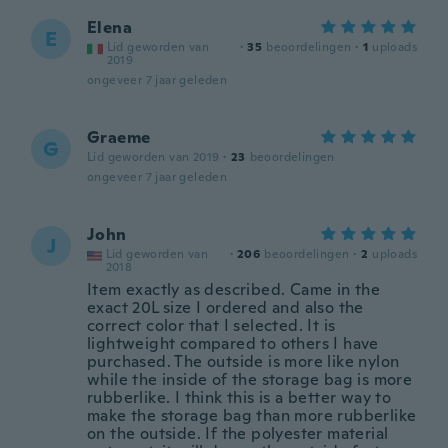
Elena
E
Lid geworden van
·
35
beoordelingen
·
1
uploads
2019
ongeveer 7 jaar geleden
Graeme
G
Lid geworden van 2019
·
23
beoordelingen
ongeveer 7 jaar geleden
John
J
Lid geworden van
·
206
beoordelingen
·
2
uploads
2018
Item exactly as described. Came in the
exact 20L size I ordered and also the
correct color that I selected. It is
lightweight compared to others I have
purchased. The outside is more like nylon
while the inside of the storage bag is more
rubberlike. I think this is a better way to
make the storage bag than more rubberlike
on the outside. If the polyester material