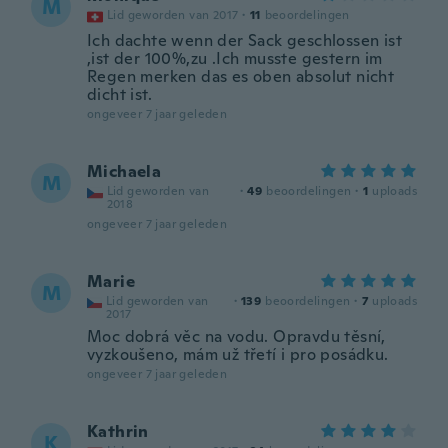
M
Lid geworden van 2017
·
11
beoordelingen
Ich dachte wenn der Sack geschlossen ist
,ist der 100%,zu .Ich musste gestern im
Regen merken das es oben absolut nicht
dicht ist.
ongeveer 7 jaar geleden
Michaela
M
Lid geworden van
·
49
beoordelingen
·
1
uploads
2018
ongeveer 7 jaar geleden
Marie
M
Lid geworden van
·
139
beoordelingen
·
7
uploads
2017
Moc dobrá věc na vodu. Opravdu těsní,
vyzkoušeno, mám už třetí i pro posádku.
ongeveer 7 jaar geleden
Kathrin
K