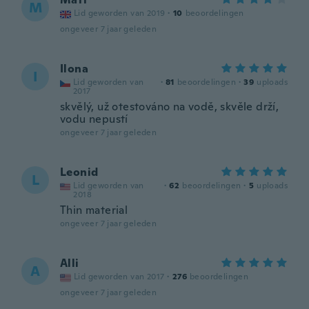
M
Lid geworden van 2019
·
10
beoordelingen
ongeveer 7 jaar geleden
Ilona
I
Lid geworden van
·
81
beoordelingen
·
39
uploads
2017
skvělý, už otestováno na vodě, skvěle drží,
vodu nepustí
ongeveer 7 jaar geleden
Leonid
L
Lid geworden van
·
62
beoordelingen
·
5
uploads
2018
Thin material
ongeveer 7 jaar geleden
Alli
A
Lid geworden van 2017
·
276
beoordelingen
ongeveer 7 jaar geleden