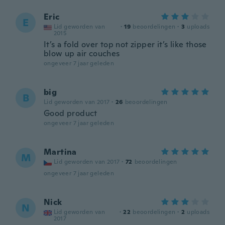
Eric
E
Lid geworden van
·
19
beoordelingen
·
3
uploads
2015
It’s a fold over top not zipper it’s like those
blow up air couches
ongeveer 7 jaar geleden
big
B
Lid geworden van 2017
·
26
beoordelingen
Good product
ongeveer 7 jaar geleden
Martina
M
Lid geworden van 2017
·
72
beoordelingen
ongeveer 7 jaar geleden
Nick
N
Lid geworden van
·
22
beoordelingen
·
2
uploads
2017