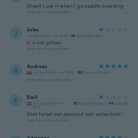
Great! I use it when I go paddle boarding
ongeveer 6 jaar geleden
John
J
Lid geworden van 2016
·
18
beoordelingen
It is not yellow
ongeveer 6 jaar geleden
Andreas
A
Lid geworden van 2016
·
187
beoordelingen
ongeveer 6 jaar geleden
Emil
E
Lid geworden van
·
87
beoordelingen
·
48
uploads
2015
Sluit totaal niet.absoluut niet waterdicht !
ongeveer 7 jaar geleden
Adrienne