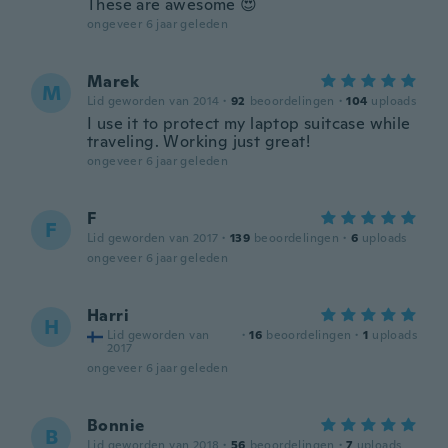
These are awesome 😍
ongeveer 6 jaar geleden
Marek
M
Lid geworden van 2014
·
92
beoordelingen
·
104
uploads
I use it to protect my laptop suitcase while
traveling. Working just great!
ongeveer 6 jaar geleden
F
F
Lid geworden van 2017
·
139
beoordelingen
·
6
uploads
ongeveer 6 jaar geleden
Harri
H
Lid geworden van
·
16
beoordelingen
·
1
uploads
2017
ongeveer 6 jaar geleden
Bonnie
B
Lid geworden van 2018
·
56
beoordelingen
·
7
uploads