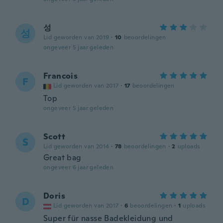
성
성
Lid geworden van 2019
·
10
beoordelingen
ongeveer 5 jaar geleden
Francois
F
Lid geworden van 2017
·
17
beoordelingen
Top
ongeveer 5 jaar geleden
Scott
S
Lid geworden van 2014
·
78
beoordelingen
·
2
uploads
Great bag
ongeveer 6 jaar geleden
Doris
D
Lid geworden van 2017
·
6
beoordelingen
·
1
uploads
Super für nasse Badekleidung und