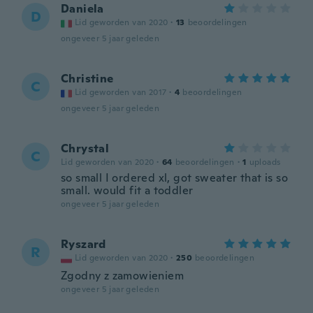
Daniela
D
Lid geworden van 2020
·
13
beoordelingen
ongeveer 5 jaar geleden
Christine
C
Lid geworden van 2017
·
4
beoordelingen
ongeveer 5 jaar geleden
Chrystal
C
Lid geworden van 2020
·
64
beoordelingen
·
1
uploads
so small I ordered xl, got sweater that is so
small. would fit a toddler
ongeveer 5 jaar geleden
Ryszard
R
Lid geworden van 2020
·
250
beoordelingen
Zgodny z zamowieniem
ongeveer 5 jaar geleden