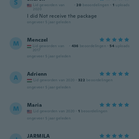
S
Lid geworden van
·
20
beoordelingen
·
1
uploads
2020
I did Not receive the package
ongeveer 5 jaar geleden
Menczel
M
Lid geworden van
·
436
beoordelingen
·
54
uploads
2017
ongeveer 5 jaar geleden
Adrienn
A
Lid geworden van 2020
·
322
beoordelingen
ongeveer 5 jaar geleden
Maria
M
Lid geworden van 2020
·
1
beoordelingen
ongeveer 5 jaar geleden
JARMILA