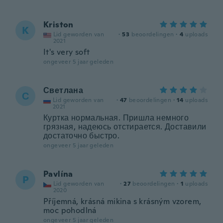
Kriston
K
Lid geworden van
·
53
beoordelingen
·
4
uploads
2021
It's very soft
ongeveer 5 jaar geleden
Светлана
С
Lid geworden van
·
47
beoordelingen
·
14
uploads
2021
Куртка нормальная. Пришла немного
грязная, надеюсь отстирается. Доставили
достаточно быстро.
ongeveer 5 jaar geleden
Pavlína
P
Lid geworden van
·
27
beoordelingen
·
1
uploads
2020
Příjemná, krásná mikina s krásným vzorem,
moc pohodlná
ongeveer 5 jaar geleden