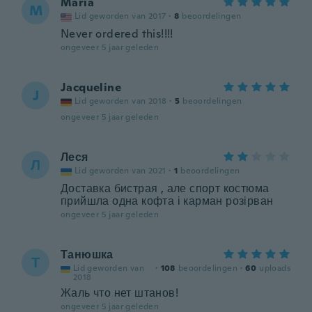
Maria
M
Lid geworden van 2017
·
8
beoordelingen
Never ordered this!!!!
ongeveer 5 jaar geleden
Jacqueline
J
Lid geworden van 2018
·
5
beoordelingen
ongeveer 5 jaar geleden
Леся
Л
Lid geworden van 2021
·
1
beoordelingen
Доставка бистрая , але спорт костюма
прийшла одна кофта і карман розірван
ongeveer 5 jaar geleden
Танюшка
Т
Lid geworden van
·
108
beoordelingen
·
60
uploads
2018
Жаль что нет штанов!
ongeveer 5 jaar geleden