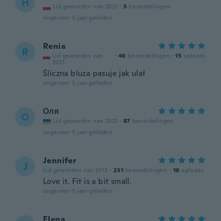
Н
Lid geworden van 2021
·
3
beoordelingen
ongeveer 5 jaar geleden
Renia
R
Lid geworden van
·
46
beoordelingen
·
15
uploads
2021
Śliczna bluza pasuje jak ulał
ongeveer 5 jaar geleden
Оля
О
Lid geworden van 2021
·
87
beoordelingen
ongeveer 5 jaar geleden
Jennifer
J
Lid geworden van 2012
·
231
beoordelingen
·
19
uploads
Love it. Fit is a bit small.
ongeveer 5 jaar geleden
Elena