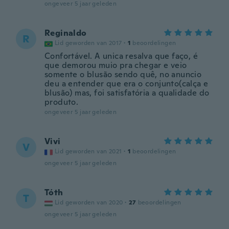
ongeveer 5 jaar geleden
Reginaldo
R
Lid geworden van 2017
·
1
beoordelingen
Confortável. A unica resalva que faço, é
que demorou muio pra chegar e veio
somente o blusão sendo quê, no anuncio
deu a entender que era o conjunto(calça e
blusão) mas, foi satisfatória a qualidade do
produto.
ongeveer 5 jaar geleden
Vivi
V
Lid geworden van 2021
·
1
beoordelingen
ongeveer 5 jaar geleden
Tóth
T
Lid geworden van 2020
·
27
beoordelingen
ongeveer 5 jaar geleden