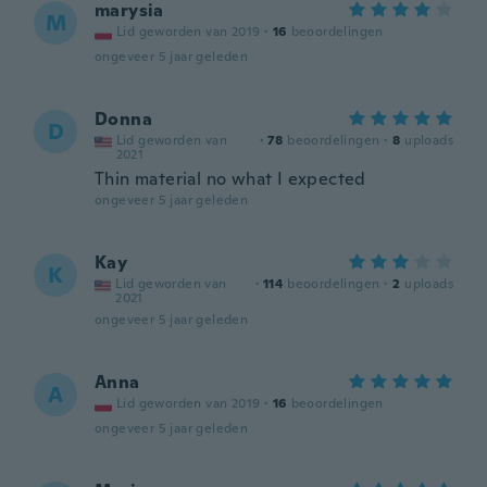
marysia
M
Lid geworden van 2019
·
16
beoordelingen
ongeveer 5 jaar geleden
Donna
D
Lid geworden van
·
78
beoordelingen
·
8
uploads
2021
Thin material no what I expected
ongeveer 5 jaar geleden
Kay
K
Lid geworden van
·
114
beoordelingen
·
2
uploads
2021
ongeveer 5 jaar geleden
Anna
A
Lid geworden van 2019
·
16
beoordelingen
ongeveer 5 jaar geleden