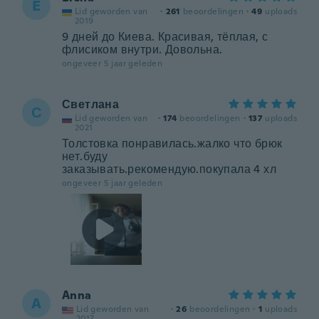
E
Lid geworden van
·
261
beoordelingen
·
49
uploads
2019
9 дней до Киева. Красивая, тёплая, с
флисиком внутри. Довольна.
ongeveer 5 jaar geleden
Светлана
С
Lid geworden van
·
174
beoordelingen
·
137
uploads
2021
Толстовка понравилась.жалко что брюк
нет.буду
заказывать.рекомендую.покупала 4 хл
ongeveer 5 jaar geleden
Anna
A
Lid geworden van
·
26
beoordelingen
·
1
uploads
2017