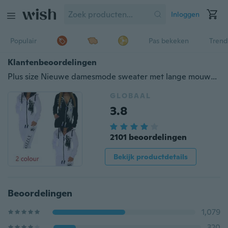
Inloggen
Populair
Pas bekeken
Trend
Klantenbeoordelingen
Plus size Nieuwe damesmode sweater met lange mouwen en capuchon
GLOBAAL
3.8
2101 beoordelingen
Bekijk productdetails
Beoordelingen
1,079
320