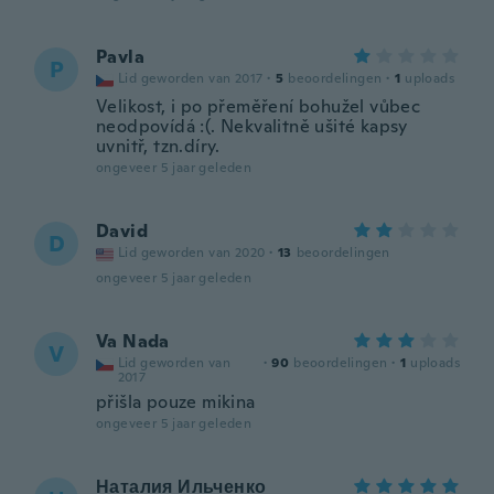
Pavla
P
Lid geworden van 2017
·
5
beoordelingen
·
1
uploads
Velikost, i po přeměření bohužel vůbec
neodpovídá :(. Nekvalitně ušité kapsy
uvnitř, tzn.díry.
ongeveer 5 jaar geleden
David
D
Lid geworden van 2020
·
13
beoordelingen
ongeveer 5 jaar geleden
Va Nada
V
Lid geworden van
·
90
beoordelingen
·
1
uploads
2017
přišla pouze mikina
ongeveer 5 jaar geleden
Наталия Ильченко