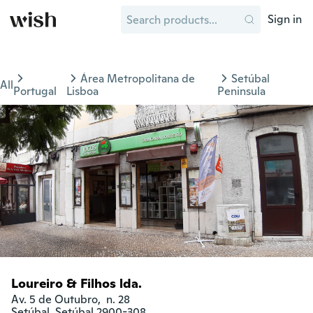
Sign in
Área Metropolitana de
Setúbal
All
Portugal
Lisboa
Peninsula
Loureiro & Filhos lda.
Av. 5 de Outubro,  n. 28

Setúbal, Setúbal 2900-308