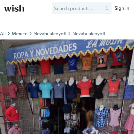
Sign in
All
Mexico
Nezahualcóyotl
Nezahualcóyotl