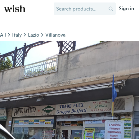
Sign in
All
Italy
Lazio
Villanova