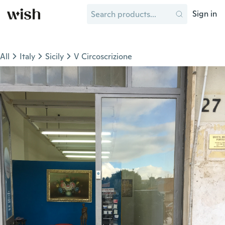
Sign in
All
Italy
Sicily
V Circoscrizione