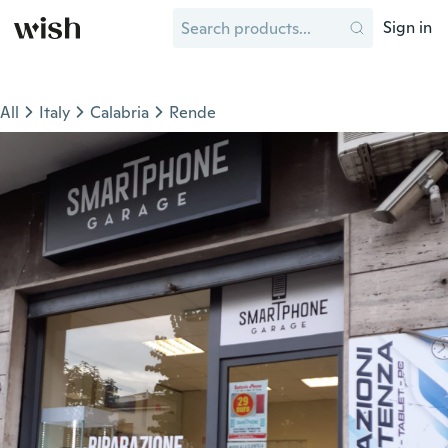
Sign in
All
Italy
Calabria
Rende