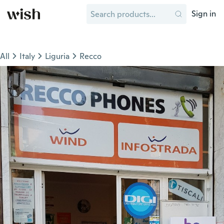
Sign in
All
Italy
Liguria
Recco