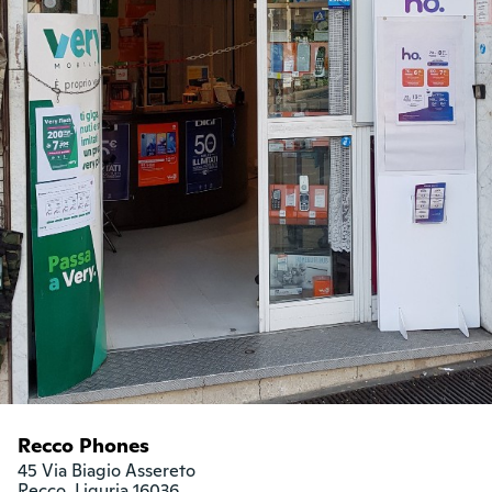
Recco Phones
45 Via Biagio Assereto

Recco, Liguria 16036