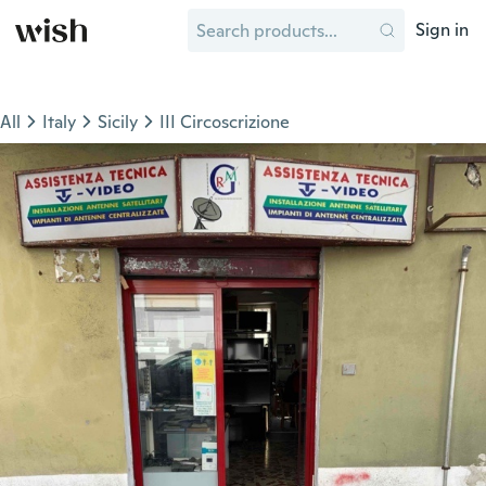
Sign in
All
Italy
Sicily
III Circoscrizione