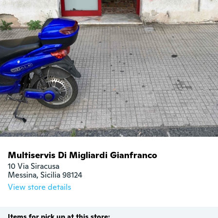
Multiservis Di Migliardi Gianfranco
10 Via Siracusa

Messina, Sicilia 98124
View store details
Items for pick up at this store: