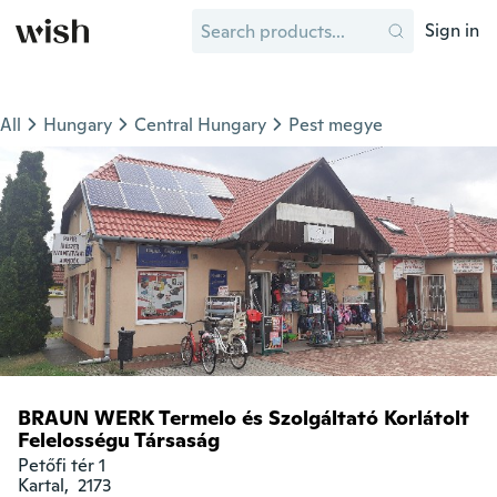
Sign in
All
Hungary
Central Hungary
Pest megye
BRAUN WERK Termelo és Szolgáltató Korlátolt
Felelosségu Társaság
Petőfi tér 1

Kartal,  2173