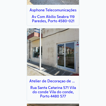
Asphone Telecomunicações
Av Com Abílio Seabra 119
Paredes, Porto 4580-021
Atelier de Decoraçao de bolos
Rua Santa Catarina 571 Vila
do conde Vila do conde,
Porto 4480 577