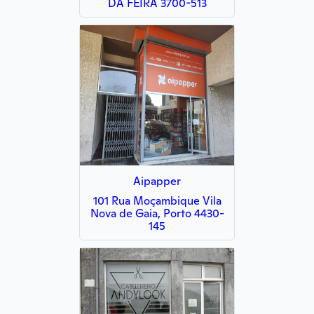
DA FEIRA 3700-513
Aipapper
101 Rua Moçambique Vila
Nova de Gaia, Porto 4430-
145