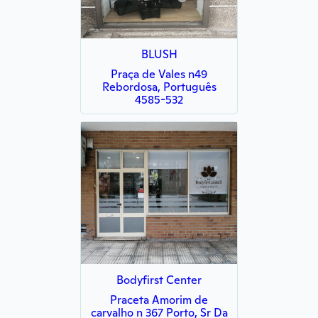
BLUSH
Praça de Vales n49
Rebordosa, Português
4585-532
Bodyfirst Center
Praceta Amorim de
carvalho n 367 Porto, Sr Da