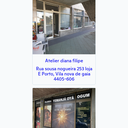
Atelier diana filipe
Rua sousa nogueira 253 loja
E Porto, Vila nova de gaia
4405-606