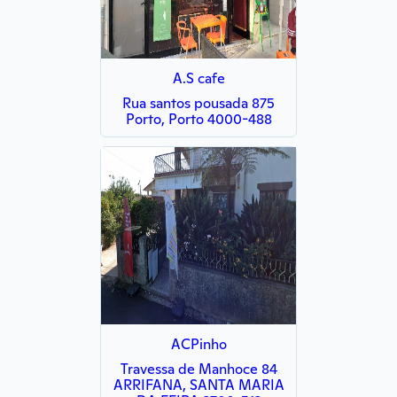
A.S cafe
Rua santos pousada 875
Porto, Porto 4000-488
ACPinho
Travessa de Manhoce 84
ARRIFANA, SANTA MARIA