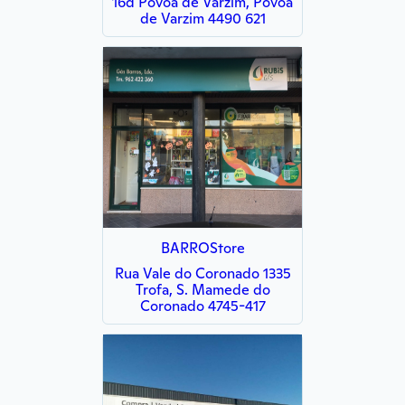
16d Póvoa de Varzim, Póvoa
de Varzim 4490 621
BARROStore
Rua Vale do Coronado 1335
Trofa, S. Mamede do
Coronado 4745-417