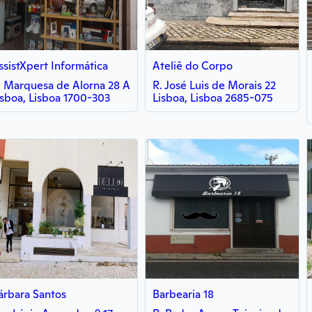
ssistXpert Informática
Ateliê do Corpo
. Marquesa de Alorna 28 A
R. José Luis de Morais 22
isboa, Lisboa 1700-303
Lisboa, Lisboa 2685-075
árbara Santos
Barbearia 18