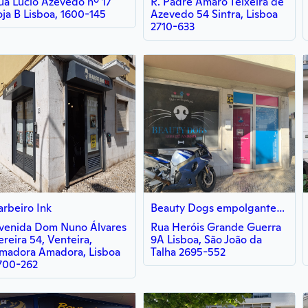
ua Lúcio Azevedo nº 17
R. Padre Amaro Teixeira de
oja B Lisboa, 1600-145
Azevedo 54 Sintra, Lisboa
2710-633
arbeiro Ink
Beauty Dogs empolgantestreia lda
venida Dom Nuno Álvares
Rua Heróis Grande Guerra
ereira 54, Venteira,
9A Lisboa, São João da
madora Amadora, Lisboa
Talha 2695-552
700-262