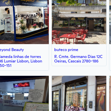
eyond Beauty
buteco prime
lameda linhas de torres
R. Cmte. Germano Dias 12C
36 Lumiar Lisbon, Lisbon
Oeiras, Cascais 2780-186
150-151