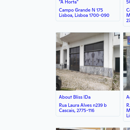
"A Horta"
5
Campo Grande N 175
C
Lisboa, Lisboa 1700-090
M
2
About Bliss lDa
A
Rua Laura Alves n239 b
R.
Cascais, 2775-116
M
L