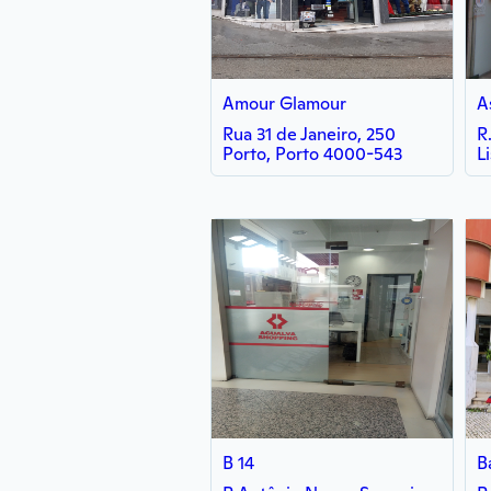
Amour Glamour
A
Rua 31 de Janeiro, 250
R
Porto, Porto 4000-543
L
B 14
B