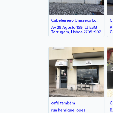
Cabeleireiro Unissexo Low cost
C
Av 29 Agosto 159, LJ ESQ
A
Terrugem, Lisboa 2705-907
C
café também
C
rua henrique lopes
R