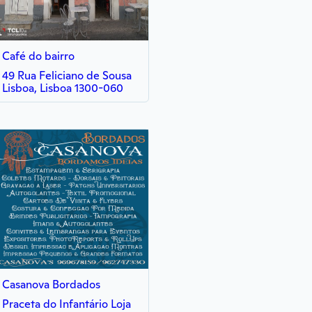
Café do bairro
49 Rua Feliciano de Sousa
Lisboa, Lisboa 1300-060
Casanova Bordados
Praceta do Infantário Loja