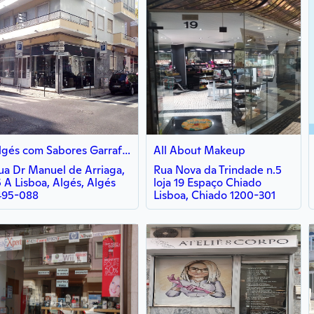
Algés com Sabores Garrafeira & Gourmet
All About Makeup
ua Dr Manuel de Arriaga,
Rua Nova da Trindade n.5
5 A Lisboa, Algés, Algés
loja 19 Espaço Chiado
495-088
Lisboa, Chiado 1200-301