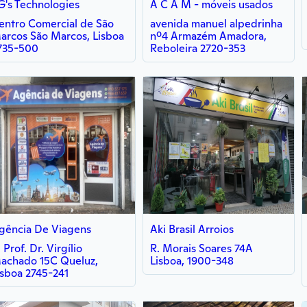
G's Technologies
A C A M - móveis usados
entro Comercial de São
avenida manuel alpedrinha
arcos São Marcos, Lisboa
nº4 Armazém Amadora,
735-500
Reboleira 2720-353
gência De Viagens
Aki Brasil Arroios
 Prof. Dr. Virgílio
R. Morais Soares 74A
achado 15C Queluz,
Lisboa, 1900-348
isboa 2745-241