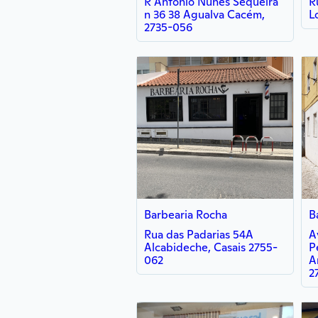
R Antônio Nunes Sequeira
R
n 36 38 Agualva Cacém,
L
2735-056
Barbearia Rocha
B
Rua das Padarias 54A
A
Alcabideche, Casais 2755-
P
062
A
2