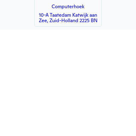
Computerhoek
10-A Taatedam Katwijk aan
Zee, Zuid-Holland 2225 BN