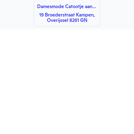
Damesmode Catootje aan de Botermarkt
19 Broederstraat Kampen,
Overijssel 8261 GN