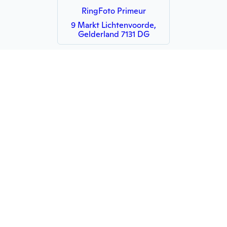
RingFoto Primeur
9 Markt Lichtenvoorde,
Gelderland 7131 DG