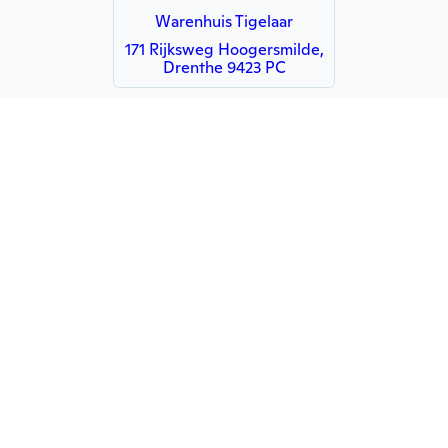
Warenhuis Tigelaar
171 Rijksweg Hoogersmilde,
Drenthe 9423 PC