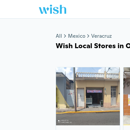
Jump to section
All
Mexico
Veracruz
Wish Local Stores in O