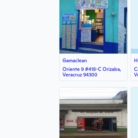
Gamaclean
H
Oriente 9 #418-C Orizaba,
C
Veracruz 94300
V