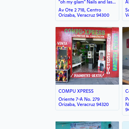
"oh my glam" Nails and lashes supplies.
A
Av Ote 2 718, Centro
S
Orizaba, Veracruz 94300
V
COMPU XPRESS
C
Oriente 7-A No. 279
P
Orizaba, Veracruz 94320
N
9