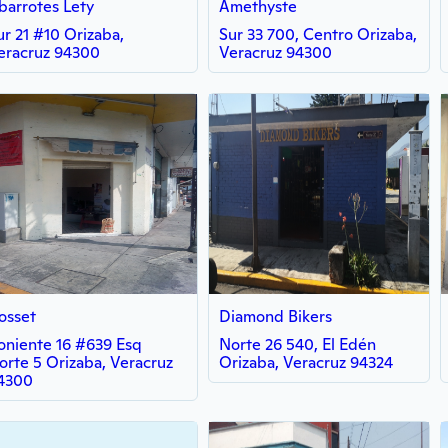
barrotes Lety
Amethyste
ur 21 #10 Orizaba,
Sur 33 700, Centro Orizaba,
eracruz 94300
Veracruz 94300
osset
Diamond Bikers
oniente 16 #639 Esq
Norte 26 540, El Edén
orte 5 Orizaba, Veracruz
Orizaba, Veracruz 94324
4300